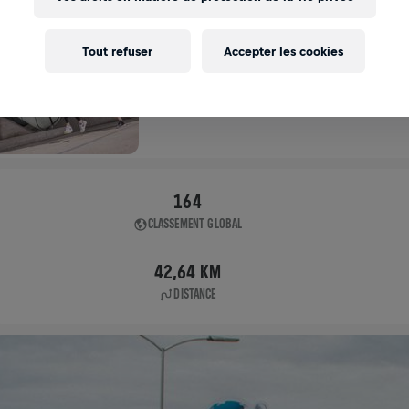
APP RUN
Tout refuser
Accepter les cookies
APP RUN
09 mai 2021
11:00 UTC
164
CLASSEMENT GLOBAL
42,64 KM
DISTANCE