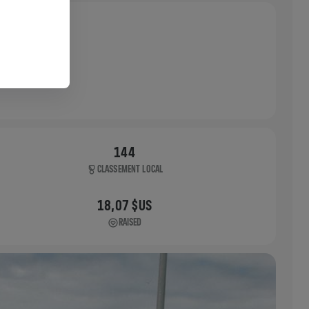
144
CLASSEMENT LOCAL
18,07 $US
RAISED