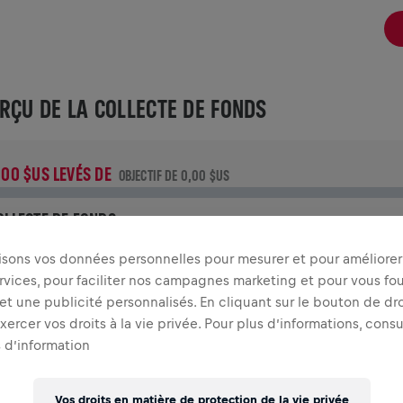
RÇU DE LA COLLECTE DE FONDS
,00 $US LEVÉS DE
OBJECTIF DE 0,00 $US
OLLECTE DE FONDS
aites un don pour faire la différence ! 100% de l'argent
lisons vos données personnelles pour mesurer et pour améliorer 
ollecté est destiné à la recherche sur la moelle épinière.
rvices, pour faciliter nos campagnes marketing et pour vous fou
t une publicité personnalisés. En cliquant sur le bouton de dro
TOIRE
ercer vos droits à la vie privée. Pour plus d’informations, cons
 d’information
INGS FOR LIFE WORLD RUN
2021
Vos droits en matière de protection de la vie privée