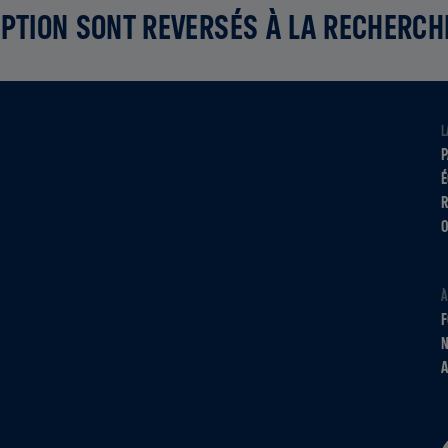
PTION SONT REVERSÉS À LA RECHERCH
L
P
É
R
O
À
F
N
A