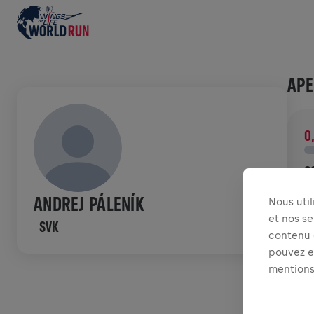
APE
0
C
F
ANDREJ PÁLENÍK
Nous uti
c
et nos se
SVK
contenu e
HIS
pouvez ex
mentions
W