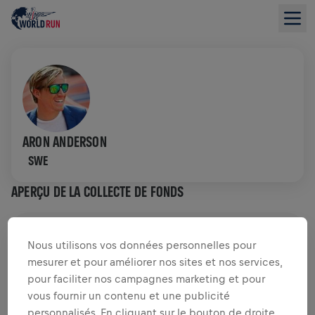
ARON ANDERSON
SWE
APERÇU DE LA COLLECTE DE FONDS
0,00 $US LEVÉS DE
OBJECTIF DE 0,00 $US
Nous utilisons vos données personnelles pour
mesurer et pour améliorer nos sites et nos services,
COLLECTE DE FONDS
DONNER
pour faciliter nos campagnes marketing et pour
Faites un don pour faire la différence ! 100% de
vous fournir un contenu et une publicité
l'argent collecté est destiné à la recherche sur la
personnalisés. En cliquant sur le bouton de droite,