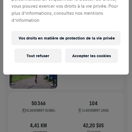
moelle épinière.
vous pouvez exercer vos droits à la vie privée. Pour
plus d’informations, consultez nos mentions
HISTOIRE
d’information
WINGS FOR LIFE WORLD RUN
2022
Vos droits en matière de protection de la vie privée
APP RUN
Tout refuser
Accepter les cookies
STOCKHOLM
08 mai 2022
11:00 UTC
50 366
104
CLASSEMENT GLOBAL
CLASSEMENT LOCAL
4,41 KM
42,20 $US