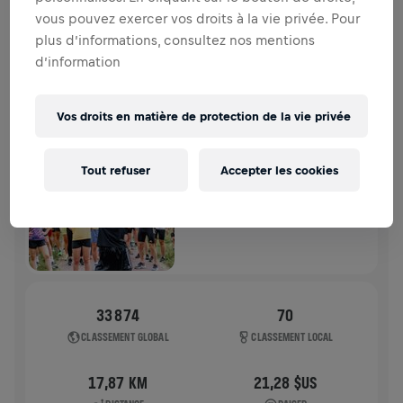
moelle épinière.
vous pouvez exercer vos droits à la vie privée. Pour
plus d’informations, consultez nos mentions
HISTOIRE
d’information
WINGS FOR LIFE WORLD RUN
2025
Vos droits en matière de protection de la vie privée
APP RUN
Tout refuser
Accepter les cookies
WARSZAWA PARK SKARYSZEWSKI
04 mai 2025
11:00 UTC
33 874
70
CLASSEMENT GLOBAL
CLASSEMENT LOCAL
17,87 KM
21,28 $US