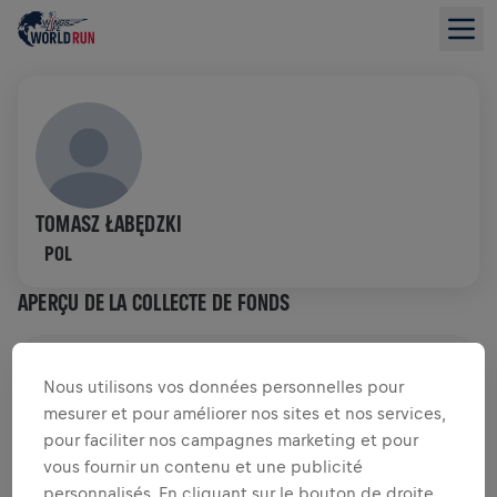
TOMASZ ŁABĘDZKI
POL
APERÇU DE LA COLLECTE DE FONDS
0,00 $US LEVÉS DE
OBJECTIF DE 0,00 $US
Nous utilisons vos données personnelles pour
mesurer et pour améliorer nos sites et nos services,
COLLECTE DE FONDS
DONNER
pour faciliter nos campagnes marketing et pour
Faites un don pour faire la différence ! 100% de
vous fournir un contenu et une publicité
l'argent collecté est destiné à la recherche sur la
personnalisés. En cliquant sur le bouton de droite,