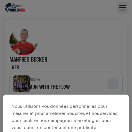
MANFRED BECKER
GER
ÉQUIPE
RUN WITH THE FLOW
APERÇU DE LA COLLECTE DE FONDS
Nous utilisons vos données personnelles pour
mesurer et pour améliorer nos sites et nos services,
pour faciliter nos campagnes marketing et pour
0,00 $US LEVÉS DE
OBJECTIF DE 0,00 $US
vous fournir un contenu et une publicité