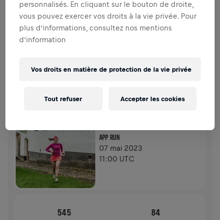
personnalisés. En cliquant sur le bouton de droite,
COLLECTE DE FONDS
DONNER
vous pouvez exercer vos droits à la vie privée. Pour
Faites un don pour faire la différence ! 100% de
plus d’informations, consultez nos mentions
l'argent collecté est destiné à la recherche sur la
d’information
moelle épinière.
HISTOIRE
Vos droits en matière de protection de la vie privée
WINGS FOR LIFE WORLD RUN
2023
Tout refuser
Accepter les cookies
APP RUN
APP RUN
07 mai 2023
11:00 UTC
545
84