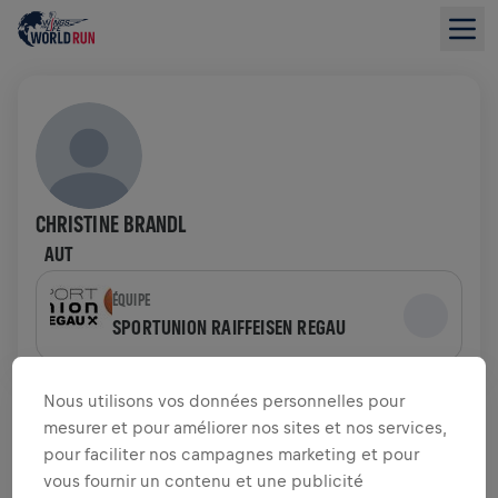
CHRISTINE BRANDL
AUT
ÉQUIPE
SPORTUNION RAIFFEISEN REGAU
APERÇU DE LA COLLECTE DE FONDS
Nous utilisons vos données personnelles pour
mesurer et pour améliorer nos sites et nos services,
pour faciliter nos campagnes marketing et pour
0,00 $US LEVÉS DE
OBJECTIF DE 0,00 $US
vous fournir un contenu et une publicité