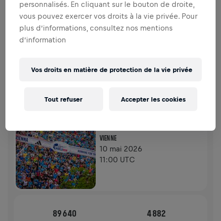
personnalisés. En cliquant sur le bouton de droite,
COLLECTE DE FONDS
DONNER
vous pouvez exercer vos droits à la vie privée. Pour
Faites un don pour faire la différence ! 100% de
plus d’informations, consultez nos mentions
l'argent collecté est destiné à la recherche sur la
d’information
moelle épinière.
HISTOIRE
Vos droits en matière de protection de la vie privée
WINGS FOR LIFE WORLD RUN
2026
Tout refuser
Accepter les cookies
FLAGSHIPS RUN
VIENNE
10 mai 2026
11:00 UTC
89 640
4 882