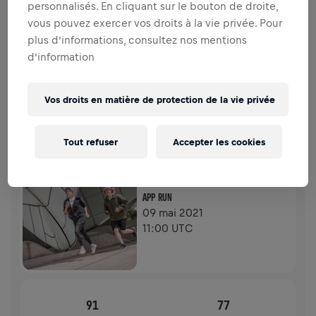
personnalisés. En cliquant sur le bouton de droite,
COLLECTE DE FONDS
DONNER
vous pouvez exercer vos droits à la vie privée. Pour
Faites un don pour faire la différence ! 100% de
plus d’informations, consultez nos mentions
l'argent collecté est destiné à la recherche sur la
d’information
moelle épinière.
HISTOIRE
Vos droits en matière de protection de la vie privée
WINGS FOR LIFE WORLD RUN
2021
Tout refuser
Accepter les cookies
APP RUN
APP RUN
09 mai 2021
11:00 UTC
91
77