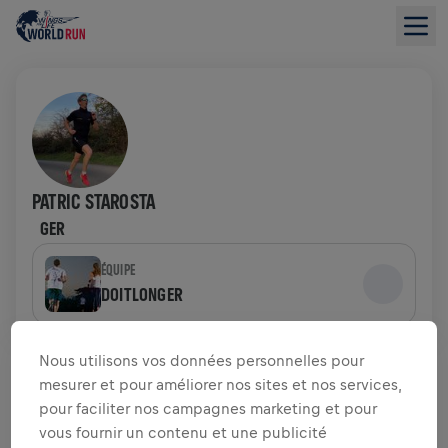
PATRIC STAROSTA
GER
ÉQUIPE
DOITLONGER
APERÇU DE LA COLLECTE DE FONDS
Nous utilisons vos données personnelles pour
mesurer et pour améliorer nos sites et nos services,
pour faciliter nos campagnes marketing et pour
0,00 $US LEVÉS DE
OBJECTIF DE 0,00 $US
vous fournir un contenu et une publicité