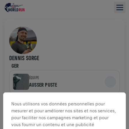
DENNIS SORGE
GER
ÉQUIPE
AUSSER PUSTE
APERÇU DE LA COLLECTE DE FONDS
Nous utilisons vos données personnelles pour
mesurer et pour améliorer nos sites et nos services,
pour faciliter nos campagnes marketing et pour
0,00 $US LEVÉS DE
OBJECTIF DE 28,25 $US
vous fournir un contenu et une publicité