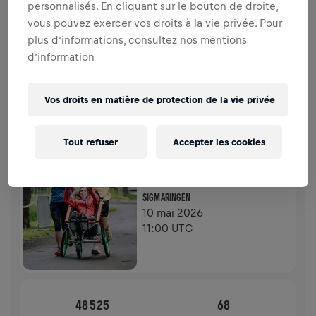
personnalisés. En cliquant sur le bouton de droite,
COLLECTE DE FONDS
DONNER
vous pouvez exercer vos droits à la vie privée. Pour
Faites un don pour faire la différence ! 100% de
plus d’informations, consultez nos mentions
l'argent collecté est destiné à la recherche sur la
d’information
moelle épinière.
HISTOIRE
Vos droits en matière de protection de la vie privée
WINGS FOR LIFE WORLD RUN
2026
Tout refuser
Accepter les cookies
APP RUN
SIGMARINGEN
10 mai 2026
11:00 UTC
48 525
68