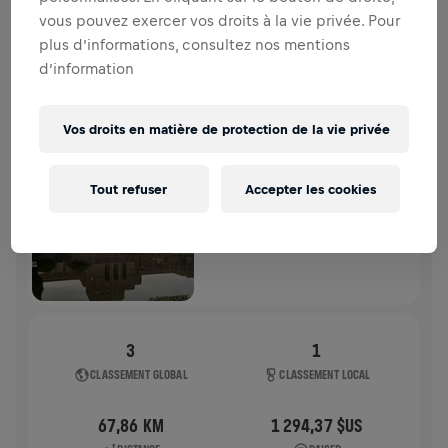
moelle épinière.
vous pouvez exercer vos droits à la vie privée. Pour
plus d’informations, consultez nos mentions
HISTOIRE
d’information
WINGS FOR LIFE WORLD RUN
2025
Vos droits en matière de protection de la vie privée
APP RUN
Tout refuser
Accepter les cookies
TOKYO
04 mai 2025
11:00 UTC
3
1
CLASSEMENT GLOBAL
CLASSEMENT LOCAL
67,86 KM
1 294,37 $US