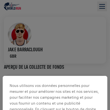
JAKE BARRACLOUGH
GBR
APERÇU DE LA COLLECTE DE FONDS
0,00 $US LEVÉS DE
OBJECTIF DE 0,00 $US
Nous utilisons vos données personnelles pour
mesurer et pour améliorer nos sites et nos services,
COLLECTE DE FONDS
DONNER
pour faciliter nos campagnes marketing et pour
Faites un don pour faire la différence ! 100% de
vous fournir un contenu et une publicité
l'argent collecté est destiné à la recherche sur la
personnalisés. En cliquant sur le bouton de droite,