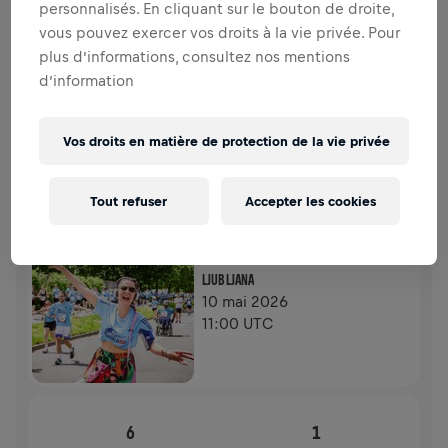
personnalisés. En cliquant sur le bouton de droite,
COLLECTE DE FONDS
DONNER
vous pouvez exercer vos droits à la vie privée. Pour
Faites un don pour faire la différence ! 100% de
plus d’informations, consultez nos mentions
l'argent collecté est destiné à la recherche sur la
d’information
moelle épinière.
HISTOIRE
Vos droits en matière de protection de la vie privée
WINGS FOR LIFE WORLD RUN
2026
Tout refuser
Accepter les cookies
FLAGSHIPS RUN
LJUBLJANA
10 mai 2026
11:00 UTC
6
1