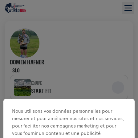
DOMEN HAFNER
SLO
ÉQUIPE
START FIT
APERÇU DE LA COLLECTE DE FONDS
Nous utilisons vos données personnelles pour
mesurer et pour améliorer nos sites et nos services,
pour faciliter nos campagnes marketing et pour
0,00 $US LEVÉS DE
OBJECTIF DE 0,00 $US
vous fournir un contenu et une publicité