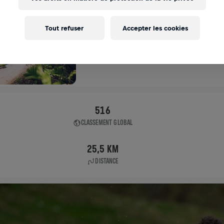
APP RUN
Tout refuser
Accepter les cookies
APP RUN
03 mai 2020
11:00 UTC
516
CLASSEMENT GLOBAL
25,5 KM
DISTANCE