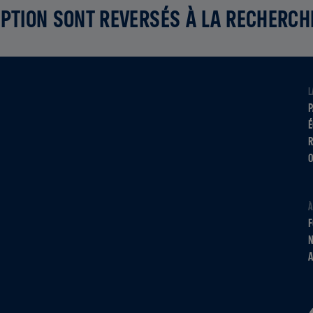
PTION SONT REVERSÉS À LA RECHERCH
L
P
É
R
O
À
F
N
A