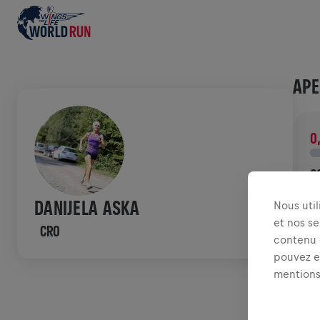
APE
0
C
F
DANIJELA ASKA
Nous uti
c
et nos se
CRO
contenu e
HIS
pouvez ex
mentions
W