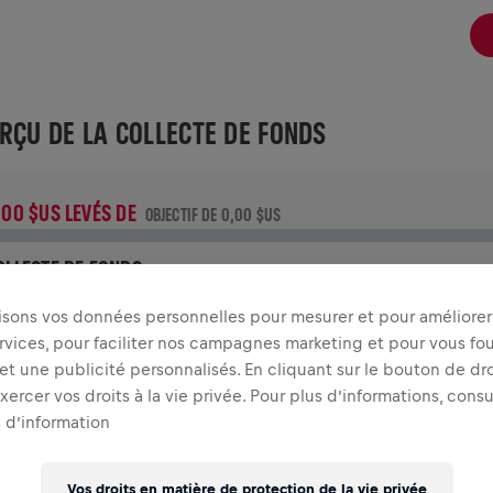
RÇU DE LA COLLECTE DE FONDS
,00 $US LEVÉS DE
OBJECTIF DE 0,00 $US
OLLECTE DE FONDS
aites un don pour faire la différence ! 100% de l'argent
lisons vos données personnelles pour mesurer et pour améliorer 
ollecté est destiné à la recherche sur la moelle épinière.
rvices, pour faciliter nos campagnes marketing et pour vous fou
t une publicité personnalisés. En cliquant sur le bouton de dro
TOIRE
ercer vos droits à la vie privée. Pour plus d’informations, cons
 d’information
INGS FOR LIFE WORLD RUN
2020
Vos droits en matière de protection de la vie privée