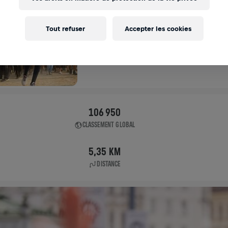
APP RUN
Tout refuser
Accepter les cookies
KOLKATA
10 mai 2026
11:00 UTC
106 950
CLASSEMENT GLOBAL
5,35 KM
DISTANCE