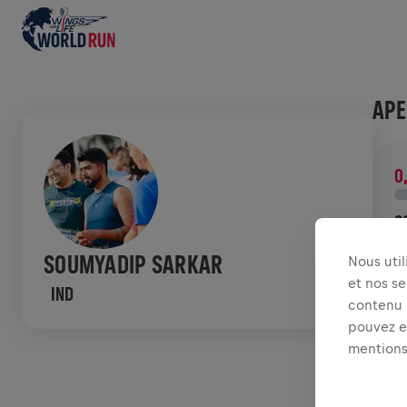
APE
0
C
F
SOUMYADIP SARKAR
Nous uti
c
et nos se
IND
contenu e
HIS
pouvez ex
mentions
W