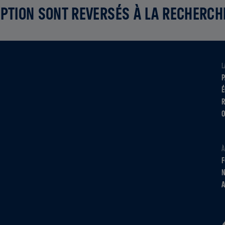
PTION SONT REVERSÉS À LA RECHERCH
L
P
É
R
O
À
F
N
A