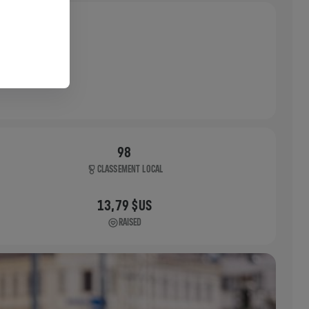
98
CLASSEMENT LOCAL
13,79 $US
RAISED