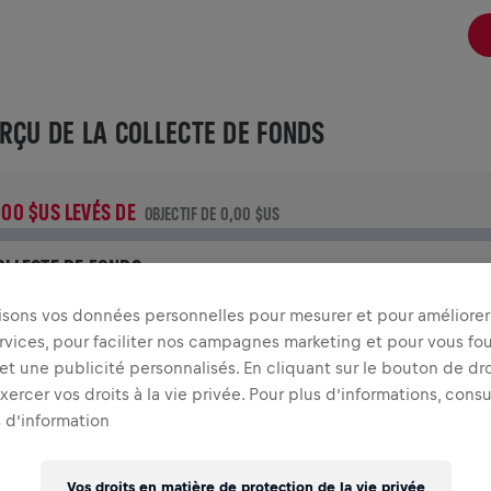
RÇU DE LA COLLECTE DE FONDS
,00 $US LEVÉS DE
OBJECTIF DE 0,00 $US
OLLECTE DE FONDS
aites un don pour faire la différence ! 100% de l'argent
lisons vos données personnelles pour mesurer et pour améliorer 
ollecté est destiné à la recherche sur la moelle épinière.
rvices, pour faciliter nos campagnes marketing et pour vous fou
t une publicité personnalisés. En cliquant sur le bouton de dro
TOIRE
ercer vos droits à la vie privée. Pour plus d’informations, cons
 d’information
INGS FOR LIFE WORLD RUN
2026
Vos droits en matière de protection de la vie privée