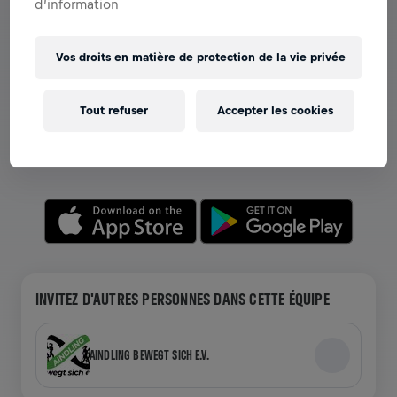
d’information
Vos droits en matière de protection de la vie privée
VOIR LES ÉQUIPES DANS L'APPLICATION
Que vous soyez dans une équipe ou en train de créer la
Tout refuser
Accepter les cookies
vôtre, explorez tout ce qui concerne les Équipes dans
l'application—discutez, suivez votre classement et
célébrez ensemble.
INVITEZ D'AUTRES PERSONNES DANS CETTE ÉQUIPE
AINDLING BEWEGT SICH E.V.