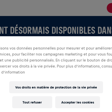
ONT DÉSORMAIS DISPONIBLES DANS
lisons vos données personnelles pour mesurer et pour améliorer 
rvices, pour faciliter nos campagnes marketing et pour vous fou
t une publicité personnalisés. En cliquant sur le bouton de dro
ercer vos droits à la vie privée. Pour plus d’informations, cons
 d’information
Vos droits en matière de protection de la vie privée
ANS L'APPLICATION
ipe ou en train de créer la vôtre, explorez tout ce qui
Tout refuser
Accepter les cookies
'application—discutez, suivez votre classement et