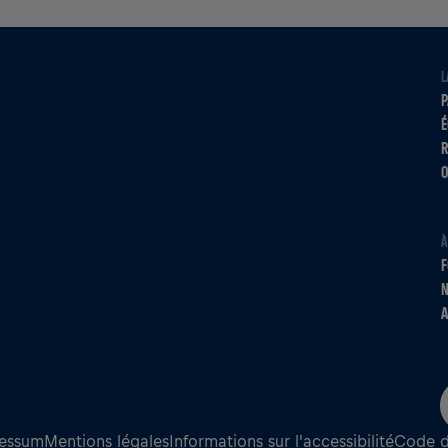
L
P
É
R
O
À
F
N
A
essum
Mentions légales
Informations sur l'accessibilité
Code d