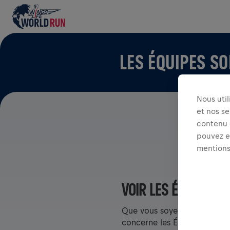
LES ÉQUIPES S
Nous uti
et nos se
contenu e
pouvez ex
mentions
VOIR LES ÉQUIPES D
Que vous soyez dans une équ
concerne les Équipes dans l