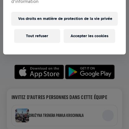
d’information
Vos droits en matière de protection de la vie privée
VOIR LES ÉQUIPES DANS L'APPLICATION
Que vous soyez dans une équipe ou en train de créer la
Tout refuser
Accepter les cookies
vôtre, explorez tout ce qui concerne les Équipes dans
l'application—discutez, suivez votre classement et
célébrez ensemble.
INVITEZ D'AUTRES PERSONNES DANS CETTE ÉQUIPE
DRUŻYNA TRENERA PAWŁA KROCHMALA