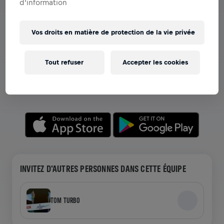
d’information
Vos droits en matière de protection de la vie privée
VOIR LES ÉQUIPES DANS L'APPLICATION
Que vous soyez dans une équipe ou en train de créer la
Tout refuser
Accepter les cookies
vôtre, explorez tout ce qui concerne les Équipes dans
l'application—discutez, suivez votre classement et
célébrez ensemble.
INVITEZ D'AUTRES PERSONNES DANS CETTE ÉQUIPE
TOM TURBO