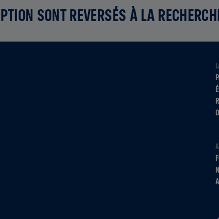
PTION SONT REVERSÉS À LA RECHERCH
L
P
É
R
O
À
F
N
A