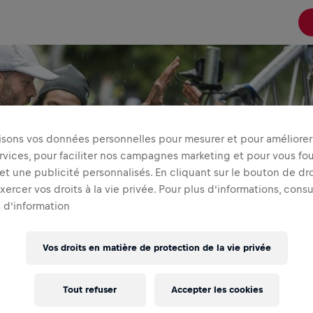
lisons vos données personnelles pour mesurer et pour améliorer 
rvices, pour faciliter nos campagnes marketing et pour vous fou
t une publicité personnalisés. En cliquant sur le bouton de dro
ercer vos droits à la vie privée. Pour plus d’informations, cons
 d’information
Vos droits en matière de protection de la vie privée
LIEN DE TRANSFERT DE PARTICIPANT N'EST PLU
Tout refuser
Accepter les cookies
'avons pas pu initier le processus de transfert. Veuillez rée