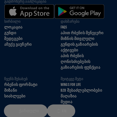
ᲒᲐᲓᲛᲝᲬᲔᲠᲔ ᲐᲐᲞᲚᲘᲙᲐᲪᲘᲐ
ᲡᲘᲠᲑᲘᲚᲘ
ᲓᲐᲮᲛᲐᲠᲔᲑᲐ
ᲚᲝᲙᲐᲪᲘᲐ
FAQS
ᲒᲣᲜᲓᲘ
ᲐᲞᲘᲗ ᲠᲑᲔᲜᲘᲡ ᲛᲔᲜᲔᲯᲔᲠᲘ
ᲨᲔᲓᲔᲒᲔᲑᲘ
ᲛᲘᲖᲜᲘᲡ ᲛᲗᲕᲚᲔᲚᲘ
ᲐᲩᲣᲥᲔ ᲕᲐᲣᲩᲔᲠᲘ
ᲒᲣᲜᲓᲘᲡ ᲒᲐᲖᲘᲐᲠᲔᲑᲘᲡ
ᲐᲥᲢᲘᲕᲔᲑᲘ
ᲐᲞᲘᲡ ᲠᲑᲔᲜᲘᲡ
ᲦᲝᲜᲘᲡᲫᲘᲔᲑᲔᲑᲘᲡ
ᲒᲐᲖᲘᲐᲠᲔᲑᲘᲡ ᲤᲣᲜᲥᲪᲘᲐ
ᲩᲕᲔᲜᲡ ᲨᲔᲡᲐᲮᲔᲑ
ᲨᲔᲘᲢᲧᲕᲔ ᲛᲔᲢᲘ
ᲠᲑᲔᲜᲘᲡ ᲤᲝᲠᲛᲐᲢᲘ
WINGS FOR LIFE
ᲛᲘᲖᲐᲜᲘ
B2B ᲨᲔᲡᲐᲫᲚᲔᲑᲚᲝᲑᲔᲑᲘ
ᲡᲘᲐᲮᲚᲔᲔᲑᲘ
ᲛᲐᲦᲐᲖᲘᲐ
ᲛᲔᲓᲘᲐ
ᲥᲐᲠᲗᲣᲚᲘ
KM