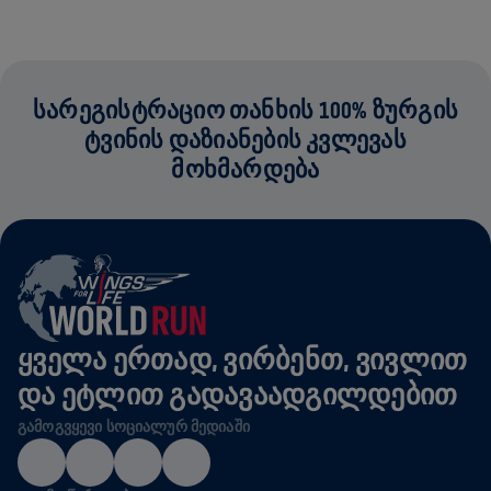
ᲡᲐᲠᲔᲒᲘᲡᲢᲠᲐᲪᲘᲝ ᲗᲐᲜᲮᲘᲡ 100% ᲖᲣᲠᲒᲘᲡ
ᲢᲕᲘᲜᲘᲡ ᲓᲐᲖᲘᲐᲜᲔᲑᲘᲡ ᲙᲕᲚᲔᲕᲐᲡ
ᲛᲝᲮᲛᲐᲠᲓᲔᲑᲐ
ᲧᲕᲔᲚᲐ ᲔᲠᲗᲐᲓ, ᲕᲘᲠᲑᲔᲜᲗ, ᲕᲘᲕᲚᲘᲗ
ᲓᲐ ᲔᲢᲚᲘᲗ ᲒᲐᲓᲐᲕᲐᲐᲓᲒᲘᲚᲓᲔᲑᲘᲗ
ᲒᲐᲛᲝᲒᲕᲧᲔᲕᲘ ᲡᲝᲪᲘᲐᲚᲣᲠ ᲛᲔᲓᲘᲐᲨᲘ