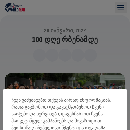
28 ᲘᲐᲜᲕᲐᲠᲘ, 2022
100 ᲓᲦᲔ ᲠᲑᲔᲜᲐᲛᲓᲔ
ჩვენ ვამუშავებთ თქვენს პირად ინფორმაციას,
რათა გავზომოთ და გავაუმჯობესოთ ჩვენი
საიტები და სერვისები, დავეხმაროთ ჩვენს
მარკეტინგულ კამპანიებს და მივაწოდოთ
პერსონალიზებული კონტენტი და რეკლამა.