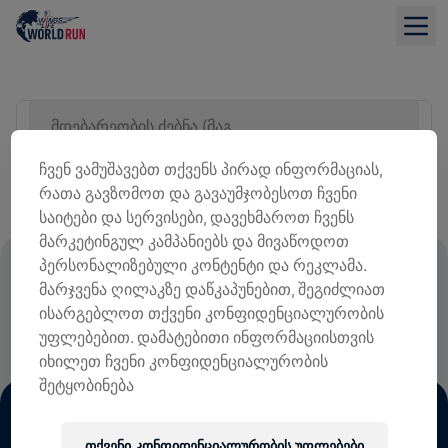
მდებარეობის ძებნა (მაგ. ქალაქი)
ᲡᲘᲘᲡ ᲜᲐᲮᲕᲐ
ჩვენ ვამუშავებთ თქვენს პირად ინფორმაციას,
რათა გავზომოთ და გავაუმჯობესოთ ჩვენი
საიტები და სერვისები, დავეხმაროთ ჩვენს
მარკეტინგულ კამპანიებს და მივაწოდოთ
პერსონალიზებული კონტენტი და რეკლამა.
ᲡᲐᲠᲔᲒᲘᲡᲢᲠᲐᲪᲘᲝ ᲗᲐᲜᲮᲘᲡ 100% ᲖᲣᲠᲒᲘᲡ
მარჯვენა ღილაკზე დაწკაპუნებით, შეგიძლიათ
ᲢᲕᲘᲜᲘᲡ ᲓᲐᲖᲘᲐᲜᲔᲑᲘᲡ ᲙᲕᲚᲔᲕᲐᲡ
ისარგებლოთ თქვენი კონფიდენციალურობის
ᲛᲝᲮᲛᲐᲠᲓᲔᲑᲐ
უფლებებით. დამატებითი ინფორმაციისთვის
იხილეთ ჩვენი კონფიდენციალურობის
შეტყობინება
თქვენი კონფიდენციალურობის უფლებები