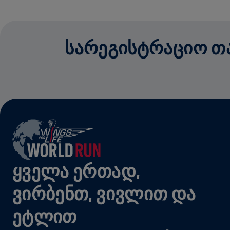
ᲡᲐᲠᲔᲒᲘᲡᲢᲠᲐᲪᲘᲝ ᲗᲐᲜ
ᲧᲕᲔᲚᲐ ᲔᲠᲗᲐᲓ,
ᲕᲘᲠᲑᲔᲜᲗ, ᲕᲘᲕᲚᲘᲗ ᲓᲐ
ᲔᲢᲚᲘᲗ