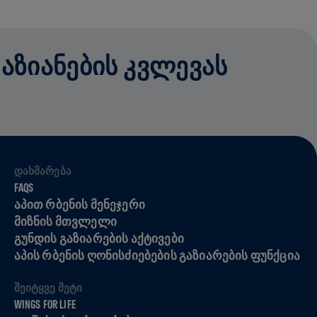
ᲓᲐᲖᲘᲐᲜᲔᲑᲘᲡ ᲙᲕᲚᲔᲕᲐᲡ
ᲓᲐᲮᲛᲐᲠᲔᲑᲐ
FAQS
ᲐᲞᲘᲗ ᲠᲑᲔᲜᲘᲡ ᲛᲔᲜᲔᲯᲔᲠᲘ
ᲛᲘᲖᲜᲘᲡ ᲛᲗᲕᲚᲔᲚᲘ
ᲒᲣᲜᲓᲘᲡ ᲒᲐᲖᲘᲐᲠᲔᲑᲘᲡ ᲐᲥᲢᲘᲕᲔᲑᲘ
ᲐᲞᲘᲡ ᲠᲑᲔᲜᲘᲡ ᲦᲝᲜᲘᲡᲫᲘᲔᲑᲔᲑᲘᲡ ᲒᲐᲖᲘᲐᲠᲔᲑᲘᲡ ᲤᲣᲜᲥᲪᲘᲐ
ᲨᲔᲘᲢᲧᲕᲔ ᲛᲔᲢᲘ
WINGS FOR LIFE