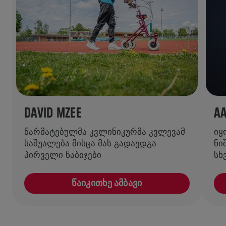
DAVID MZEE
A
წარმატებულმა კვლინიკურმა კვლევამ
იყ
საშუალება მისცა მას გადაედგა
ნი
პირველი ნაბიჯები
სხ
ᲬᲐᲘᲙᲘᲗᲮᲔ ᲐᲛᲑᲐᲕᲘ