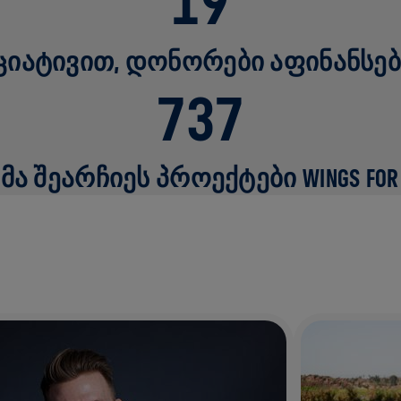
19
ᲪᲘᲐᲢᲘᲕᲘᲗ, ᲓᲝᲜᲝᲠᲔᲑᲘ ᲐᲤᲘᲜᲐᲜᲡᲔ
737
Ა ᲨᲔᲐᲠᲩᲘᲔᲡ ᲞᲠᲝᲔᲥᲢᲔᲑᲘ WINGS FOR 