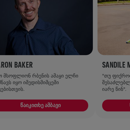
ARON BAKER
SANDILE 
ო მსოფლიონ რბენის ამაყი ელჩი
"თუ ფიქრობ
შნავს იყო იმედისმიმცემი
შესაძლებლო
ვებისთვის.
იარე წინ".
ᲬᲐᲘᲙᲘᲗᲮᲔ ᲐᲛᲑᲐᲕᲘ