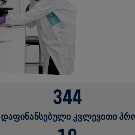
344
 ᲓᲐᲤᲘᲜᲐᲜᲡᲔᲑᲣᲚᲘ ᲙᲕᲚᲔᲕᲘᲗᲘ ᲞᲠ