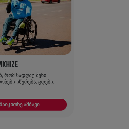
MKHIZE
, რომ სადღაც შენი
ბები იწურება, ცდები.
ᲬᲐᲘᲙᲘᲗᲮᲔ ᲐᲛᲑᲐᲕᲘ