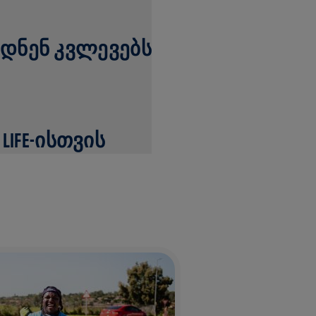
ᲑᲓᲜᲔᲜ ᲙᲕᲚᲔᲕᲔᲑᲡ
LIFE-ᲘᲡᲗᲕᲘᲡ