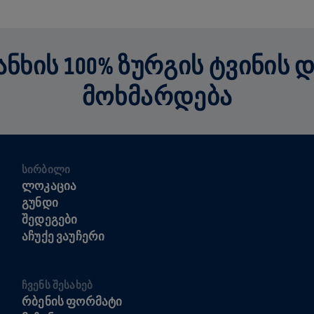
ᲮᲘᲡ 100% ᲖᲣᲠᲒᲘᲡ ᲢᲕᲘᲜᲘᲡ 
ᲛᲝᲮᲛᲐᲠᲓᲔᲑᲐ
ᲡᲘᲠᲑᲘᲚᲘ
ᲚᲝᲙᲐᲪᲘᲐ
ᲒᲣᲜᲓᲘ
ᲨᲔᲓᲔᲒᲔᲑᲘ
ᲐᲩᲣᲥᲔ ᲕᲐᲣᲩᲔᲠᲘ
ᲩᲕᲔᲜᲡ ᲨᲔᲡᲐᲮᲔᲑ
ᲠᲑᲔᲜᲘᲡ ᲤᲝᲠᲛᲐᲢᲘ