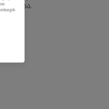
ლოთ
 კვლევაა.
იისთვის