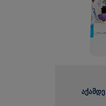
ᲐᲥᲐᲛᲓᲔ