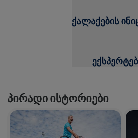
ᲥᲐᲚᲐᲥᲔᲑᲘᲡ ᲘᲜᲘ
ᲔᲥᲡᲞᲔᲠᲢᲔᲑᲛ
ᲞᲘᲠᲐᲓᲘ ᲘᲡᲢᲝᲠᲘᲔᲑᲘ