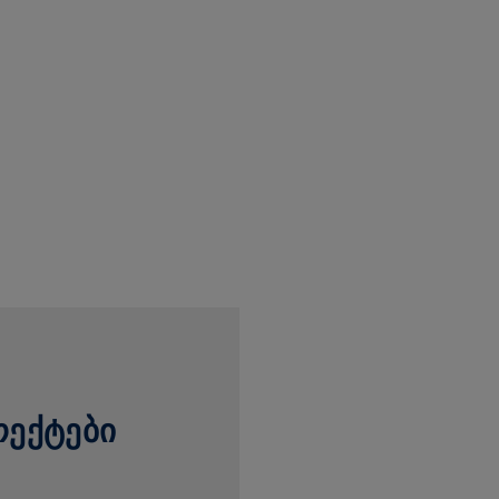
ᲝᲔᲥᲢᲔᲑᲘ