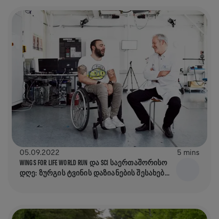
05.09.2022
5 mins
WINGS FOR LIFE WORLD RUN ᲓᲐ SCI ᲡᲐᲔᲠᲗᲐᲨᲝᲠᲘᲡᲝ
ᲓᲦᲔ: ᲖᲣᲠᲒᲘᲡ ᲢᲕᲘᲜᲘᲡ ᲓᲐᲖᲘᲐᲜᲔᲑᲘᲡ ᲨᲔᲡᲐᲮᲔᲑ
ᲪᲜᲝᲑᲘᲔᲠᲔᲑᲘᲡ ᲐᲛᲐᲦᲚᲔᲑᲐ