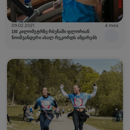
09.02.2021
4 mins
100 ᲙᲘᲚᲝᲛᲔᲢᲠᲖᲔ ᲠᲑᲔᲜᲐᲨᲘ ᲤᲚᲝᲠᲘᲐᲜ
ᲜᲝᲘᲨᲕᲐᲜᲓᲔᲠᲘ ᲐᲮᲐᲚ ᲠᲔᲙᲝᲠᲓᲡ ᲐᲛᲧᲐᲠᲔᲑᲡ