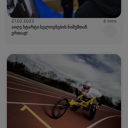
27.02.2023
6 mins
ᲐᲘᲦᲔ ᲡᲢᲐᲠᲢᲘ ᲮᲔᲚᲝᲕᲜᲔᲑᲘᲡ ᲜᲘᲛᲣᲨᲗᲐᲜ
ᲔᲠᲗᲐᲓ!