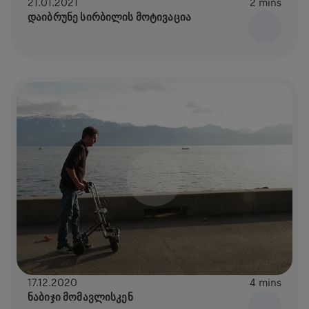
21.01.2021
2 mins
ᲓᲐᲘᲑᲠᲣᲜᲔ ᲡᲘᲠᲑᲘᲚᲘᲡ ᲛᲝᲢᲘᲕᲐᲪᲘᲐ
17.12.2020
4 mins
ᲜᲐᲑᲘᲯᲘ ᲛᲝᲛᲐᲕᲚᲘᲡᲙᲔᲜ