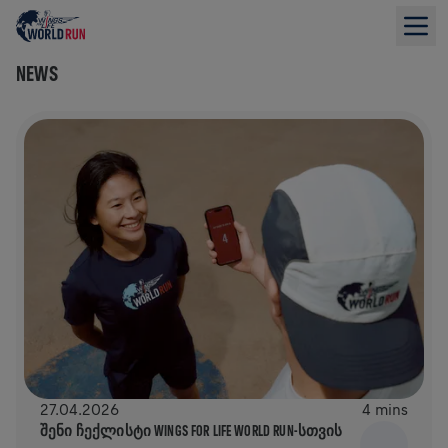
NEWS
27.04.2026
4 mins
ᲨᲔᲜᲘ ᲩᲔᲥᲚᲘᲡᲢᲘ WINGS FOR LIFE WORLD RUN-ᲡᲗᲕᲘᲡ