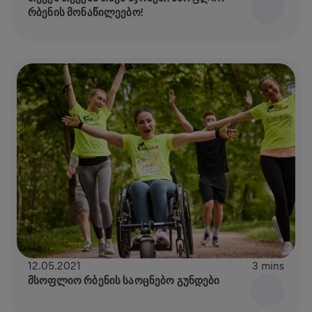
ᲠᲑᲔᲜᲘᲡ ᲛᲝᲜᲐᲬᲘᲚᲔᲔᲑᲝ!
12.05.2021
3 mins
ᲛᲡᲝᲤᲚᲘᲝ ᲠᲑᲔᲜᲘᲡ ᲡᲐᲝᲪᲜᲔᲑᲝ ᲒᲣᲜᲓᲔᲑᲘ