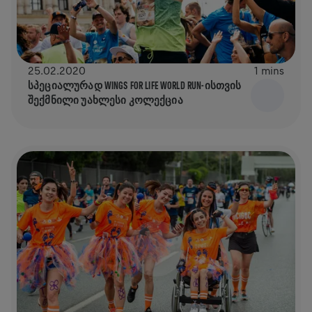
25.02.2020
1 mins
ᲡᲞᲔᲪᲘᲐᲚᲣᲠᲐᲓ WINGS FOR LIFE WORLD RUN-ᲘᲡᲗᲕᲘᲡ
ᲨᲔᲥᲛᲜᲘᲚᲘ ᲣᲐᲮᲚᲔᲡᲘ ᲙᲝᲚᲔᲥᲪᲘᲐ