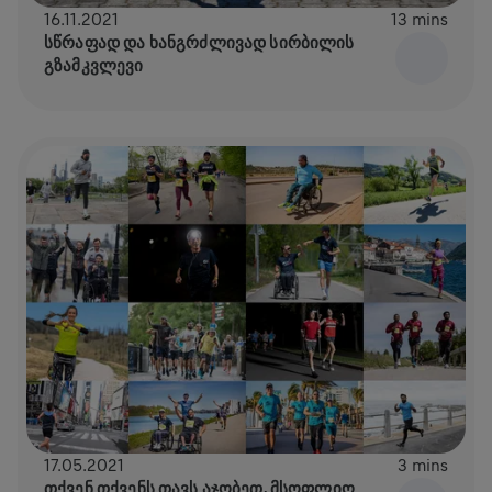
16.11.2021
13 mins
ᲡᲬᲠᲐᲤᲐᲓ ᲓᲐ ᲮᲐᲜᲒᲠᲫᲚᲘᲕᲐᲓ ᲡᲘᲠᲑᲘᲚᲘᲡ
ᲒᲖᲐᲛᲙᲕᲚᲔᲕᲘ
17.05.2021
3 mins
ᲗᲥᲕᲔᲜ ᲗᲥᲕᲔᲜᲡ ᲗᲐᲕᲡ ᲐᲯᲝᲑᲔᲗ, ᲛᲡᲝᲤᲚᲘᲝ