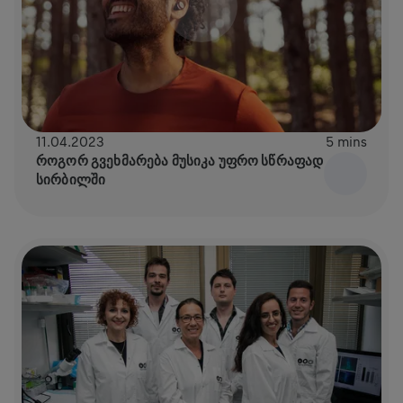
11.04.2023
5 mins
ᲠᲝᲒᲝᲠ ᲒᲕᲔᲮᲛᲐᲠᲔᲑᲐ ᲛᲣᲡᲘᲙᲐ ᲣᲤᲠᲝ ᲡᲬᲠᲐᲤᲐᲓ
ᲡᲘᲠᲑᲘᲚᲨᲘ