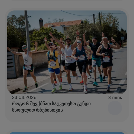
23.04.2026
3 mins
ᲠᲝᲒᲝᲠ ᲨᲔᲕᲥᲛᲜᲐᲗ ᲡᲐᲣᲙᲔᲗᲔᲡᲝ ᲒᲣᲜᲓᲘ
ᲛᲡᲝᲤᲚᲘᲝ ᲠᲑᲔᲜᲘᲡᲗᲕᲘᲡ