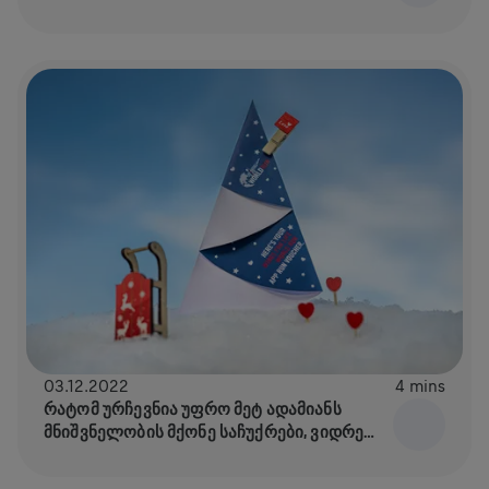
03.12.2022
4 mins
ᲠᲐᲢᲝᲛ ᲣᲠᲩᲔᲕᲜᲘᲐ ᲣᲤᲠᲝ ᲛᲔᲢ ᲐᲓᲐᲛᲘᲐᲜᲡ
ᲛᲜᲘᲨᲕᲜᲔᲚᲝᲑᲘᲡ ᲛᲥᲝᲜᲔ ᲡᲐᲩᲣᲥᲠᲔᲑᲘ, ᲕᲘᲓᲠᲔ
ᲛᲐᲢᲔᲠᲘᲐᲚᲣᲠᲘ