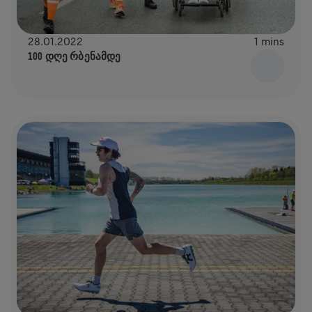
28.01.2022
1 mins
100 ᲓᲦᲔ ᲠᲑᲔᲜᲐᲛᲓᲔ