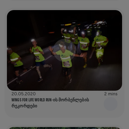
20.05.2020
2 mins
WINGS FOR LIFE WORLD RUN-ᲘᲡ ᲛᲝᲠᲑᲔᲜᲚᲔᲑᲘᲡ
ᲠᲔᲙᲝᲠᲓᲔᲑᲘ