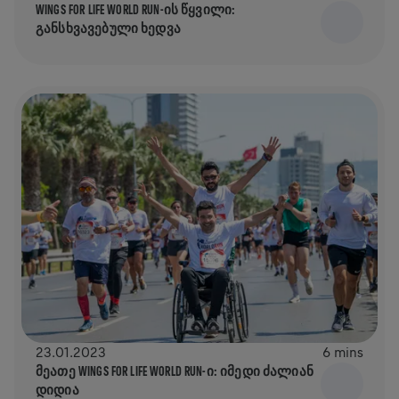
WINGS FOR LIFE WORLD RUN-ᲘᲡ ᲬᲧᲕᲘᲚᲘ:
ᲒᲐᲜᲡᲮᲕᲐᲕᲔᲑᲣᲚᲘ ᲮᲔᲓᲕᲐ
23.01.2023
6 mins
ᲛᲔᲐᲗᲔ WINGS FOR LIFE WORLD RUN-Ი: ᲘᲛᲔᲓᲘ ᲫᲐᲚᲘᲐᲜ
ᲓᲘᲓᲘᲐ