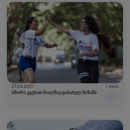
27.04.2021
1 mins
ᲡᲬᲝᲠᲘ ᲙᲕᲔᲑᲘᲗ ᲛᲘᲐᲦᲬᲘᲔ ᲓᲐᲡᲐᲮᲣᲚ ᲛᲘᲖᲐᲜᲡ