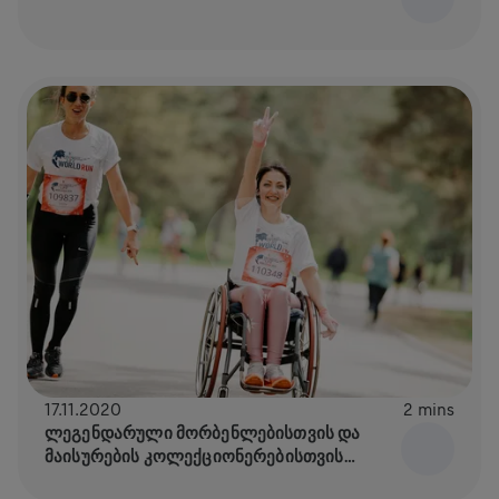
17.11.2020
2 mins
ᲚᲔᲒᲔᲜᲓᲐᲠᲣᲚᲘ ᲛᲝᲠᲑᲔᲜᲚᲔᲑᲘᲡᲗᲕᲘᲡ ᲓᲐ
ᲛᲐᲘᲡᲣᲠᲔᲑᲘᲡ ᲙᲝᲚᲔᲥᲪᲘᲝᲜᲔᲠᲔᲑᲘᲡᲗᲕᲘᲡ
ᲠᲔᲒᲘᲡᲢᲠᲐᲪᲘᲐ 2021 ᲬᲚᲘᲡ ᲠᲑᲔᲜᲐᲖᲔ ᲓᲐᲘᲬᲧᲝ