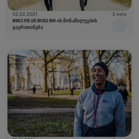
02.02.2021
3 mins
WINGS FOR LIFE WORLD RUN-ᲘᲡ ᲛᲝᲜᲐᲬᲘᲚᲔᲔᲑᲘᲡ
ᲒᲐᲔᲠᲗᲘᲐᲜᲔᲑᲐ