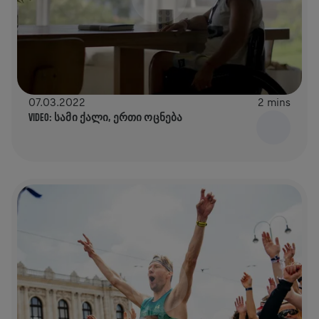
07.03.2022
2 mins
VIDEO: ᲡᲐᲛᲘ ᲥᲐᲚᲘ, ᲔᲠᲗᲘ ᲝᲪᲜᲔᲑᲐ