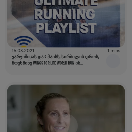
16.03.2021
1 mins
ᲕᲐᲠᲯᲘᲨᲘᲡᲐᲡ ᲓᲐ 9 ᲛᲐᲘᲡᲡ, ᲡᲘᲠᲑᲘᲚᲘᲡ ᲓᲠᲝᲡ,
ᲛᲝᲣᲡᲛᲘᲜᲔ WINGS FOR LIFE WORLD RUN-ᲘᲡ
ᲡᲘᲛᲦᲔᲠᲔᲑᲘᲡ ᲡᲘᲐᲡ!