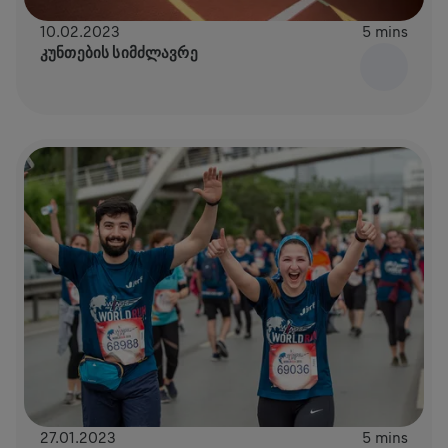
10.02.2023
5 mins
ᲙᲣᲜᲗᲔᲑᲘᲡ ᲡᲘᲛᲫᲚᲐᲕᲠᲔ
27.01.2023
5 mins