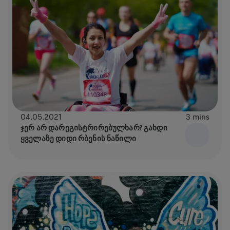
04.05.2021
3 mins
ᲯᲔᲠ ᲐᲠ ᲓᲐᲠᲔᲒᲘᲡᲢᲠᲘᲠᲔᲑᲣᲚᲮᲐᲠ? ᲒᲐᲮᲓᲘ
ᲧᲕᲔᲚᲐᲖᲔ ᲓᲘᲓᲘ ᲠᲑᲔᲜᲘᲡ ᲜᲐᲬᲘᲚᲘ