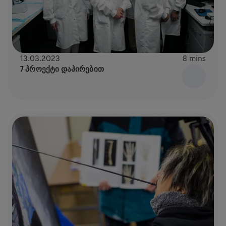
13.03.2023
8 mins
7 ᲞᲠᲝᲔᲥᲢᲘ ᲓᲐᲞᲘᲠᲔᲑᲘᲗ