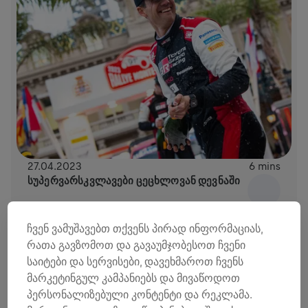
27.04.2023
6 mins
ᲡᲣᲞᲔᲠᲕᲐᲠᲡᲙᲕᲚᲐᲕᲔᲑᲘ ᲪᲔᲪᲮᲚᲝᲕᲐᲜ ᲓᲔᲕᲜᲐᲨᲘ
ჩვენ ვამუშავებთ თქვენს პირად ინფორმაციას,
რათა გავზომოთ და გავაუმჯობესოთ ჩვენი
საიტები და სერვისები, დავეხმაროთ ჩვენს
მარკეტინგულ კამპანიებს და მივაწოდოთ
პერსონალიზებული კონტენტი და რეკლამა.