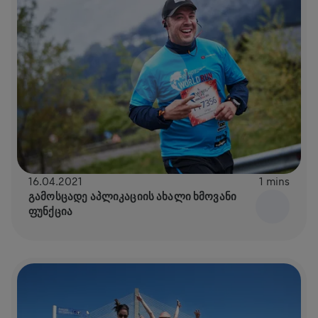
16.04.2021
1 mins
ᲒᲐᲛᲝᲡᲪᲐᲓᲔ ᲐᲞᲚᲘᲙᲐᲪᲘᲘᲡ ᲐᲮᲐᲚᲘ ᲮᲛᲝᲕᲐᲜᲘ
ᲤᲣᲜᲥᲪᲘᲐ