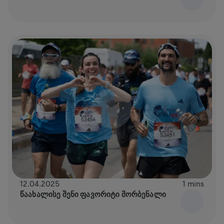
12.04.2025
1 mins
ᲬᲐᲐᲮᲐᲚᲘᲡᲔ ᲨᲔᲜᲘ ᲤᲐᲕᲝᲠᲘᲢᲘ ᲛᲝᲠᲑᲔᲜᲐᲚᲘ