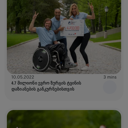
10.05.2022
3 mins
4.7 ᲛᲘᲚᲘᲝᲜᲘ ᲔᲕᲠᲝ ᲖᲣᲠᲒᲘᲡ ᲢᲕᲘᲜᲘᲡ
ᲓᲐᲖᲘᲐᲜᲔᲑᲘᲡ ᲒᲐᲜᲙᲣᲠᲜᲔᲑᲘᲡᲗᲕᲘᲡ