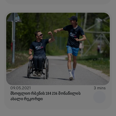
09.05.2021
3 mins
ᲛᲡᲝᲤᲚᲘᲝ ᲠᲑᲔᲜᲘᲡ 184 236 ᲛᲝᲜᲐᲬᲘᲚᲘᲡ
ᲐᲮᲐᲚᲘ ᲠᲔᲙᲝᲠᲓᲘ