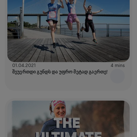
01.04.2021
4 mins
ᲨᲔᲣᲔᲠᲗᲓᲘ ᲒᲣᲜᲓᲡ ᲓᲐ ᲣᲤᲠᲝ ᲛᲔᲢᲐᲓ ᲒᲐᲔᲠᲗᲔ!