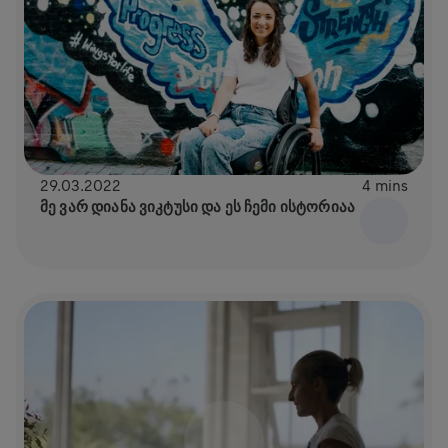
29.03.2022
4 mins
ᲛᲔ ᲕᲐᲠ ᲓᲘᲐᲜᲐ ᲕᲘᲙᲢᲣᲡᲘ ᲓᲐ ᲔᲡ ᲩᲔᲛᲘ ᲘᲡᲢᲝᲠᲘᲐᲐ