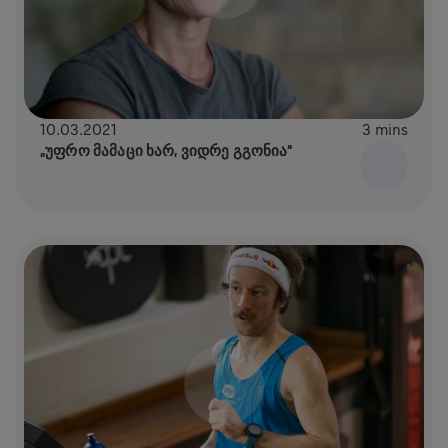
10.03.2021
3 mins
„ᲣᲤᲠᲝ ᲛᲐᲛᲐᲪᲘ ᲮᲐᲠ, ᲕᲘᲓᲠᲔ ᲒᲒᲝᲜᲘᲐ“