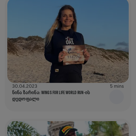
30.04.2023
5 mins
ᲜᲘᲜᲐ ᲖᲐᲠᲘᲜᲐ: WINGS FOR LIFE WORLD RUN-ᲘᲡ
ᲓᲔᲓᲝᲤᲐᲚᲘ