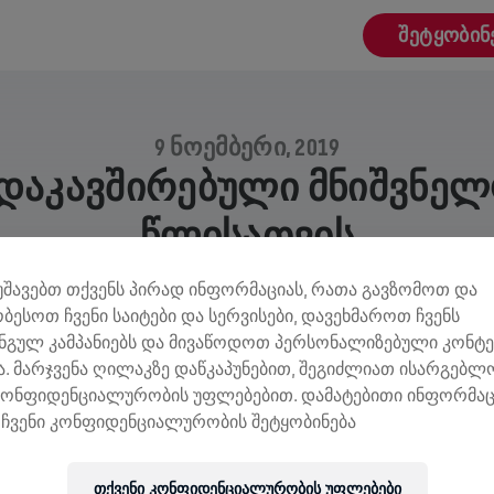
ᲨᲔᲢᲧᲝᲑᲘᲜ
9 ᲜᲝᲔᲛᲑᲔᲠᲘ, 2019
ᲐᲙᲐᲕᲨᲘᲠᲔᲑᲣᲚᲘ ᲛᲜᲘᲨᲕᲜᲔᲚᲝ
ᲬᲚᲘᲡᲐᲗᲕᲘᲡ
მუშავებთ თქვენს პირად ინფორმაციას, რათა გავზომოთ და
ობესოთ ჩვენი საიტები და სერვისები, დავეხმაროთ ჩვენს
ნგულ კამპანიებს და მივაწოდოთ პერსონალიზებული კონტე
. მარჯვენა ღილაკზე დაწკაპუნებით, შეგიძლიათ ისარგებ
კონფიდენციალურობის უფლებებით. დამატებითი ინფორმაც
ჩვენი კონფიდენციალურობის შეტყობინება
თქვენი კონფიდენციალურობის უფლებები