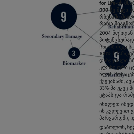
for Life-ის 
000-ზე მეტი 
რბენაში მიი
რათა მიაგნონ
2004 წლიდან
პოტენციურად 
Run-ის რეგი
100% ხმარდე
დახვეწილი პრ
კლინიკური ცდ
წლის მონაცემე
ქვეყანაში, ა
33%-მა უკვე 
ეტაპს და რამ
იხილეთ იმედი
ის კვლევით გ
ჰარვარდში, ი
დაბოლოს, ხე