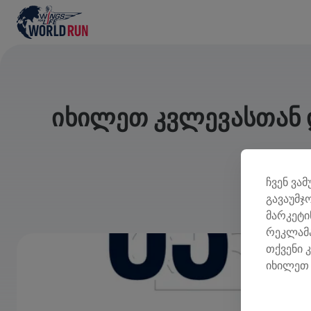
ᲘᲮᲘᲚᲔᲗ ᲙᲕᲚᲔᲕᲐᲡᲗᲐᲜ Დ
ჩვენ ვა
გავაუმჯ
მარკეტი
რეკლამა
თქვენი 
იხილეთ 