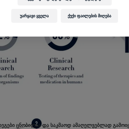
უარყავი ყველა
ქუქი ფაილების მიღება
ეგები ცნობილია და საკმაოდ ამაღელვებლად გამოიყ