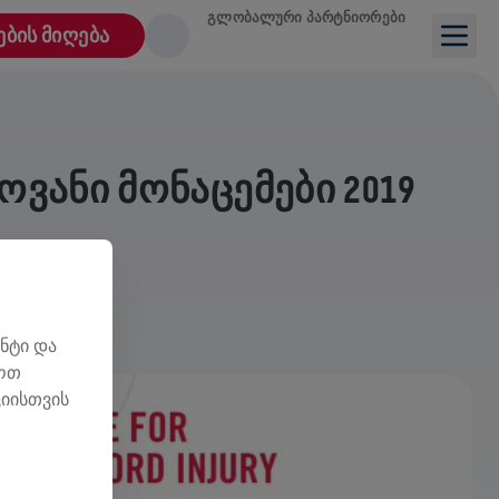
ᲒᲚᲝᲑᲐᲚᲣᲠᲘ ᲞᲐᲠᲢᲜᲘᲝᲠᲔᲑᲘ
ᲔᲑᲘᲡ ᲛᲘᲦᲔᲑᲐ
ᲕᲐᲜᲘ ᲛᲝᲜᲐᲪᲔᲛᲔᲑᲘ 2019
ნტი და
ლოთ
იისთვის