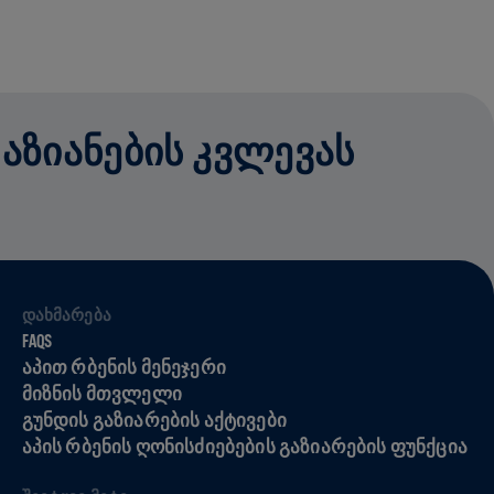
ᲓᲐᲖᲘᲐᲜᲔᲑᲘᲡ ᲙᲕᲚᲔᲕᲐᲡ
ᲓᲐᲮᲛᲐᲠᲔᲑᲐ
FAQS
ᲐᲞᲘᲗ ᲠᲑᲔᲜᲘᲡ ᲛᲔᲜᲔᲯᲔᲠᲘ
ᲛᲘᲖᲜᲘᲡ ᲛᲗᲕᲚᲔᲚᲘ
ᲒᲣᲜᲓᲘᲡ ᲒᲐᲖᲘᲐᲠᲔᲑᲘᲡ ᲐᲥᲢᲘᲕᲔᲑᲘ
ᲐᲞᲘᲡ ᲠᲑᲔᲜᲘᲡ ᲦᲝᲜᲘᲡᲫᲘᲔᲑᲔᲑᲘᲡ ᲒᲐᲖᲘᲐᲠᲔᲑᲘᲡ ᲤᲣᲜᲥᲪᲘᲐ