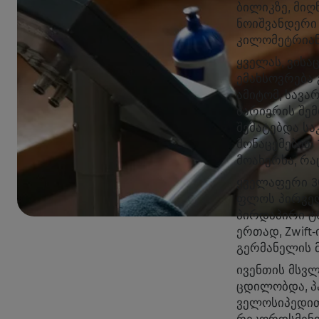
ბილიკზე, მი
ნოიშვანდერი
კილომეტრიან
ყველას, ვისაც
ემახსოვრება 
ამიტომ, სავა
ბარიერის შე
შემატებდა ს
მონაცემებით
მოახერხა, რა
ყველაფერი 3
ფლოს პირველ
პირდაპირი ტრ
ერთად, Zwif
გერმანელის 
ივენთის მსვ
ცდილობდა, პ
ველოსიპედით