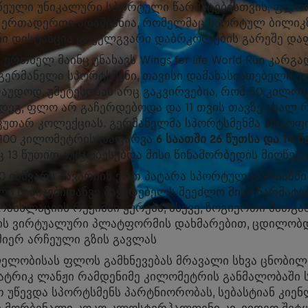
ღწეული უნიკალური სპორტული წარმატებისთვის, ფლო
 ერთადერთი ადამიანია, რომელმაც სპორტულ ბილიკზ
ი დისტანცია ყოველგვარი დაბრკოლების გარეშე და
 ერთხელ მაინც უნახავს Wings for life World Run კარგა
გერმანელი სპორტსმენი, თავისი დამახასიათებელი უ
რაუდოდ, უმეტესობას არც გაკვირვებია, რომ 50 კილო
მდეგ, ფლო არ გაჩერდებოდა და 11 თვის თავზე ახალ
აკუთარ კოლექციას. გერმანელმა სპორტსმენმა არაო
 100 კილომეტრის დაფარვა
6 საათში 26 წუთსა და 14 წ
ც 13 წუთით აუმჯობესებდა მისი წინამორბედის მიღწევა
0 იანვარს ბავარიის ერთ პატარა სპორტულ დარბაზში
ი ნაბიჯებიდანვე მაყურებელს შეეძლო მისი წარმატე
ანსლაციის რეჟიმში ყურება, ასევე, ზოგიერთი მათგ
t-ის ვირტუალური პლატფორმის დახმარებით, ცდილობ
მიერ არჩეული გზის გავლას
ლელობისას ფლოს გამხნევებას მრავალი სხვა ცნობი
ატრიკ ლანჟი რამდენიმე კილომეტრის განმალობაში 
 უწევდა სპორტსმენს პარტნიორობას, სებასტიან კიენ