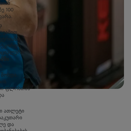
რიან
ე 100
ფარა.
დ
ლვაშით,
მეტრიანი
 რეკორდს
ფიციალური
ამში
ს.
 მოხდა.
ბის
ანი ფლოსთან
და
ლი ათლეტი
საკუთარი
ლე და