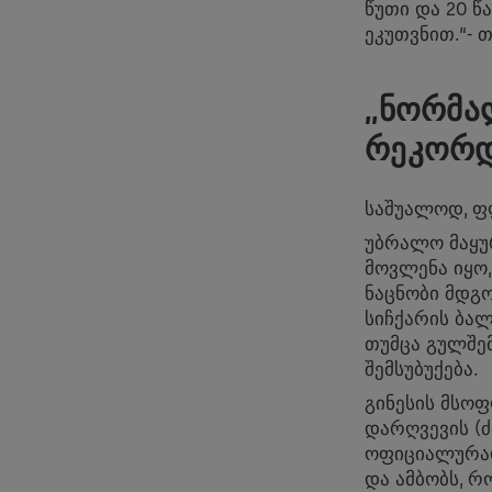
წუთი და 20 წ
ეკუთვნით.“- 
,,ᲜᲝᲠᲛ
ᲠᲔᲙᲝᲠ
საშუალოდ, ფ
უბრალო მაყუ
მოვლენა იყო,
ნაცნობი მდგო
სიჩქარის ბა
თუმცა გულშე
შემსუბუქება.
გინესის მსო
დარღვევის (
ოფიციალურად
და ამბობს, რ