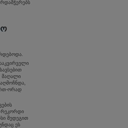
ხარდამჭერებს
ᲘᲝ
ირდებოდა.
საკვირველი
 სავსებით
მ მაღალი
აღმოჩნდა,
ერთ-ორად
ვების
ი რეკორდი
სი შედეგით
უნდაც ეს