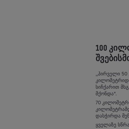
100 ᲙᲘᲚ
ᲨᲕᲔᲑᲘᲡ
,,პირველი 50
კილომეტრიდა
სიჩქარით მს
მქონდა“.
70 კილომეტრი
კილომეტრამდ
დასჭირდა მე
ყველაზე სწრ