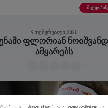
ᲨᲔᲢᲧᲝᲑᲘᲜ
9 ᲗᲔᲑᲔᲠᲕᲐᲚᲘ, 2021
ᲑᲔᲜᲐᲨᲘ ᲤᲚᲝᲠᲘᲐᲜ ᲜᲝᲘᲨᲕᲐᲜ
ᲐᲛᲧᲐᲠᲔᲑᲡ
მუშავებთ თქვენს პირად ინფორმაციას, რათა გავზომოთ და