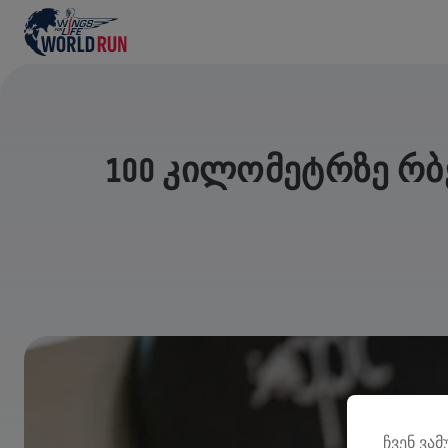
100 ᲙᲘᲚᲝᲛᲔᲢᲠᲖᲔ Რ
ჩვენ ვა