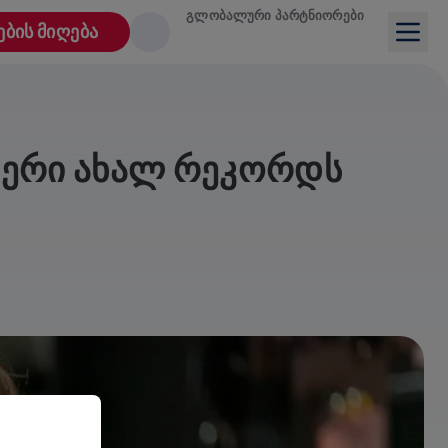
ᲒᲚᲝᲑᲐᲚᲣᲠᲘ ᲞᲐᲠᲢᲜᲘᲝᲠᲔᲑᲘ
ᲔᲑᲘᲡ ᲛᲘᲦᲔᲑᲐ
ᲓᲔᲠᲘ ᲐᲮᲐᲚ ᲠᲔᲙᲝᲠᲓᲡ