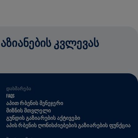
ᲓᲐᲖᲘᲐᲜᲔᲑᲘᲡ ᲙᲕᲚᲔᲕᲐᲡ
ᲓᲐᲮᲛᲐᲠᲔᲑᲐ
FAQS
ᲐᲞᲘᲗ ᲠᲑᲔᲜᲘᲡ ᲛᲔᲜᲔᲯᲔᲠᲘ
ᲛᲘᲖᲜᲘᲡ ᲛᲗᲕᲚᲔᲚᲘ
ᲒᲣᲜᲓᲘᲡ ᲒᲐᲖᲘᲐᲠᲔᲑᲘᲡ ᲐᲥᲢᲘᲕᲔᲑᲘ
ᲐᲞᲘᲡ ᲠᲑᲔᲜᲘᲡ ᲦᲝᲜᲘᲡᲫᲘᲔᲑᲔᲑᲘᲡ ᲒᲐᲖᲘᲐᲠᲔᲑᲘᲡ ᲤᲣᲜᲥᲪᲘᲐ