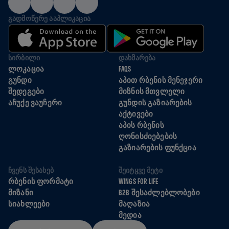
ᲒᲐᲓᲛᲝᲬᲔᲠᲔ ᲐᲐᲞᲚᲘᲙᲐᲪᲘᲐ
ᲡᲘᲠᲑᲘᲚᲘ
ᲓᲐᲮᲛᲐᲠᲔᲑᲐ
ᲚᲝᲙᲐᲪᲘᲐ
FAQS
ᲒᲣᲜᲓᲘ
ᲐᲞᲘᲗ ᲠᲑᲔᲜᲘᲡ ᲛᲔᲜᲔᲯᲔᲠᲘ
ᲨᲔᲓᲔᲒᲔᲑᲘ
ᲛᲘᲖᲜᲘᲡ ᲛᲗᲕᲚᲔᲚᲘ
ᲐᲩᲣᲥᲔ ᲕᲐᲣᲩᲔᲠᲘ
ᲒᲣᲜᲓᲘᲡ ᲒᲐᲖᲘᲐᲠᲔᲑᲘᲡ
ᲐᲥᲢᲘᲕᲔᲑᲘ
ᲐᲞᲘᲡ ᲠᲑᲔᲜᲘᲡ
ᲦᲝᲜᲘᲡᲫᲘᲔᲑᲔᲑᲘᲡ
ᲒᲐᲖᲘᲐᲠᲔᲑᲘᲡ ᲤᲣᲜᲥᲪᲘᲐ
ᲩᲕᲔᲜᲡ ᲨᲔᲡᲐᲮᲔᲑ
ᲨᲔᲘᲢᲧᲕᲔ ᲛᲔᲢᲘ
ᲠᲑᲔᲜᲘᲡ ᲤᲝᲠᲛᲐᲢᲘ
WINGS FOR LIFE
ᲛᲘᲖᲐᲜᲘ
B2B ᲨᲔᲡᲐᲫᲚᲔᲑᲚᲝᲑᲔᲑᲘ
ᲡᲘᲐᲮᲚᲔᲔᲑᲘ
ᲛᲐᲦᲐᲖᲘᲐ
ᲛᲔᲓᲘᲐ