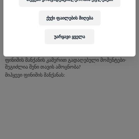
ᲒᲐᲕᲔᲠᲗᲝᲗ ᲔᲠᲗᲘ ᲓᲦᲔ ᲤᲘᲜᲘᲨᲘᲡ
ᲛᲐᲜᲥᲐᲜᲐᲡᲗᲐᲜ ᲔᲠᲗᲐᲓ
ქუქი ფაილების მიღება
ოდესმე გიფიქრია როგორი გრძნობაა აღმოჩნდე
ფინიშის მანქანის უკან? სანამ შენ აღმოჩნდები ფინიშის
უარყავი ყველა
მანქანის კვალდაკვალ იქამდე შეგიძლია უყურო
სახალისო მომენტებს და ფინიშებს მსოფლიოს
სხვადასხვა წერტილიდან. იხილე 2019 წლის რბენის
ფინიშის მანქანის კამერით გადაღებული მომენტები-
შეგიძლია შენი თავის ამოცნობა?
მიჰყევი ფინიშის მანქანას: