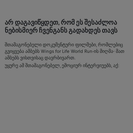
ᲐᲠ ᲓᲐᲒᲐᲕᲘᲬᲧᲓᲔᲗ, ᲠᲝᲛ ᲔᲡ ᲨᲔᲡᲐᲫᲚᲝᲐ
ᲜᲔᲑᲘᲡᲛᲘᲔᲠ ᲩᲕᲔᲜᲒᲐᲜᲡ ᲒᲐᲓᲐᲮᲓᲔᲡ ᲗᲐᲕᲡ
ამ კონტენტის სანახავად შენ უნდა განაახლო ქუქიების
პარამეტრები.
შთამაგონებელი დოკუმენტური ფილმები, რომლებიც
გვიყვება ამბებს Wings for Life World Run-ის მიღმა- მათ
COOKIE ᲞᲐᲠᲐᲛᲔᲢᲠᲔᲑᲘ
ამბებს ვისთვისაც დავრბივართ.
უყურე ამ შთამაგონებელ, ემოციურ ინტერვიუებს, აქ: