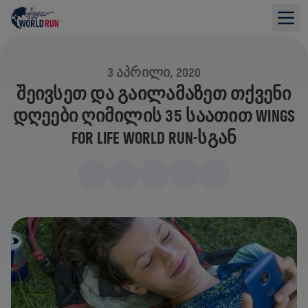
3 ᲐᲞᲠᲘᲚᲘ, 2020
ᲨᲔᲘᲕᲡᲔᲗ ᲓᲐ ᲒᲐᲘᲚᲐᲛᲐᲖᲔᲗ ᲗᲥᲕᲔᲜᲘ
ᲓᲦᲔᲔᲑᲘ ᲦᲘᲛᲘᲚᲘᲡ 35 ᲡᲐᲐᲗᲘᲗ WINGS
FOR LIFE WORLD RUN-ᲡᲒᲐᲜ