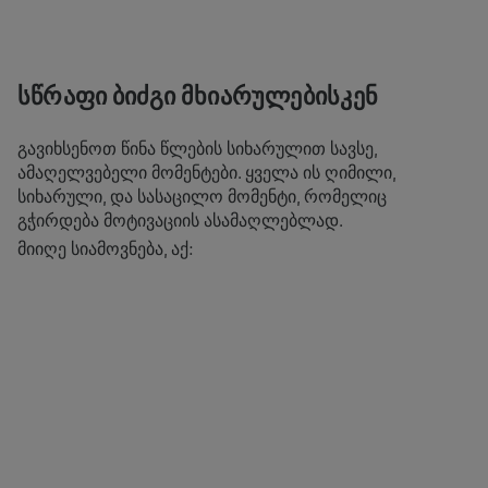
ᲡᲬᲠᲐᲤᲘ ᲑᲘᲫᲒᲘ ᲛᲮᲘᲐᲠᲣᲚᲔᲑᲘᲡᲙᲔᲜ
ამ კონტენტის სანახავად შენ უნდა განაახლო ქუქიების
პარამეტრები.
გავიხსენოთ წინა წლების სიხარულით სავსე,
ამაღელვებელი მომენტები. ყველა ის ღიმილი,
სიხარული, და სასაცილო მომენტი, რომელიც
COOKIE ᲞᲐᲠᲐᲛᲔᲢᲠᲔᲑᲘ
გჭირდება მოტივაციის ასამაღლებლად.
მიიღე სიამოვნება, აქ: