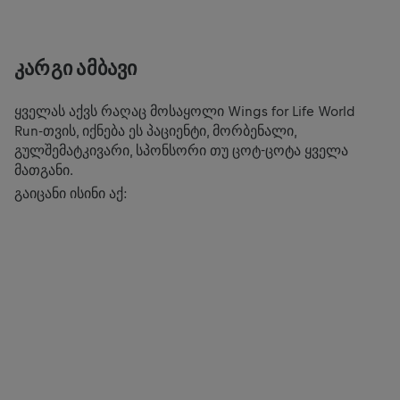
ᲙᲐᲠᲒᲘ ᲐᲛᲑᲐᲕᲘ
ამ კონტენტის სანახავად შენ უნდა განაახლო ქუქიების
პარამეტრები.
ყველას აქვს რაღაც მოსაყოლი Wings for Life World
Run-თვის, იქნება ეს პაციენტი, მორბენალი,
გულშემატკივარი, სპონსორი თუ ცოტ-ცოტა ყველა
COOKIE ᲞᲐᲠᲐᲛᲔᲢᲠᲔᲑᲘ
მათგანი.
გაიცანი ისინი აქ: