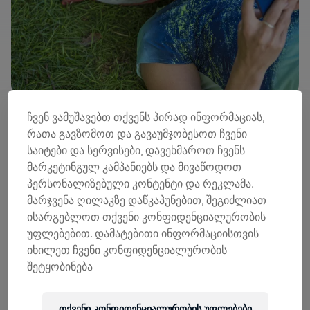
ჩვენ ვამუშავებთ თქვენს პირად ინფორმაციას,
რათა გავზომოთ და გავაუმჯობესოთ ჩვენი
საიტები და სერვისები, დავეხმაროთ ჩვენს
დღეს-დღეობით ბევრი ჩვენგანი სახლში უჩვეულოდ
მარკეტინგულ კამპანიებს და მივაწოდოთ
დიდ დროს ატარებს და დროის გასაყვანად უკვე ყველა
ხერხს მივმართეთ.
პერსონალიზებული კონტენტი და რეკლამა.
მარჯვენა ღილაკზე დაწკაპუნებით, შეგიძლიათ
ჩვენ თვალი გადავავლეთ მსოფლიო რბენის
ალბომებს
YouTube-ზე
- და ვიფიქრეთ თქვენც
ისარგებლოთ თქვენი კონფიდენციალურობის
სიამოვნებით გაგვიზიარებდით დასამახსოვრებელ
უფლებებით. დამატებითი ინფორმაციისთვის
მომენტებს თქვენი რბენიდან. ამ არც თუ ისევ მშვიდ
იხილეთ ჩვენი კონფიდენციალურობის
პერიოდში საჭირო სტიმულის მოსაცემად გიზიარებთ
შეტყობინება
Wings for Life World Run-ის „ფლეილისტს“.
თქვენი კონფიდენციალურობის უფლებები