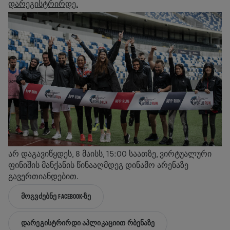
დარეგისტრირდე.
არ დაგავიწყდეს, 8 მაისს, 15:00 საათზე, ვირტუალური
ფინიშის მანქანის წინააღმდეგ დინამო არენაზე
გავერთიანდებით.
ᲛᲝᲒᲕᲫᲔᲑᲜᲔ FACEBOOK-ᲖᲔ
ᲓᲐᲠᲔᲒᲘᲡᲢᲠᲘᲠᲓᲘ ᲐᲞᲚᲘᲙᲐᲪᲘᲘᲗ ᲠᲑᲔᲜᲐᲖᲔ