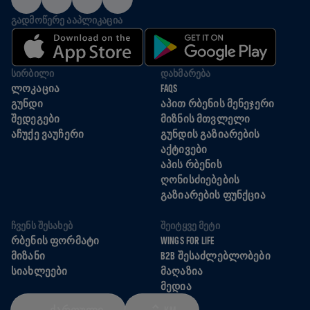
ᲒᲐᲓᲛᲝᲬᲔᲠᲔ ᲐᲐᲞᲚᲘᲙᲐᲪᲘᲐ
ᲡᲘᲠᲑᲘᲚᲘ
ᲓᲐᲮᲛᲐᲠᲔᲑᲐ
ᲚᲝᲙᲐᲪᲘᲐ
FAQS
ᲒᲣᲜᲓᲘ
ᲐᲞᲘᲗ ᲠᲑᲔᲜᲘᲡ ᲛᲔᲜᲔᲯᲔᲠᲘ
ᲨᲔᲓᲔᲒᲔᲑᲘ
ᲛᲘᲖᲜᲘᲡ ᲛᲗᲕᲚᲔᲚᲘ
ᲐᲩᲣᲥᲔ ᲕᲐᲣᲩᲔᲠᲘ
ᲒᲣᲜᲓᲘᲡ ᲒᲐᲖᲘᲐᲠᲔᲑᲘᲡ
ᲐᲥᲢᲘᲕᲔᲑᲘ
ᲐᲞᲘᲡ ᲠᲑᲔᲜᲘᲡ
ᲦᲝᲜᲘᲡᲫᲘᲔᲑᲔᲑᲘᲡ
ᲒᲐᲖᲘᲐᲠᲔᲑᲘᲡ ᲤᲣᲜᲥᲪᲘᲐ
ᲩᲕᲔᲜᲡ ᲨᲔᲡᲐᲮᲔᲑ
ᲨᲔᲘᲢᲧᲕᲔ ᲛᲔᲢᲘ
ᲠᲑᲔᲜᲘᲡ ᲤᲝᲠᲛᲐᲢᲘ
WINGS FOR LIFE
ᲛᲘᲖᲐᲜᲘ
B2B ᲨᲔᲡᲐᲫᲚᲔᲑᲚᲝᲑᲔᲑᲘ
ᲡᲘᲐᲮᲚᲔᲔᲑᲘ
ᲛᲐᲦᲐᲖᲘᲐ
ᲛᲔᲓᲘᲐ