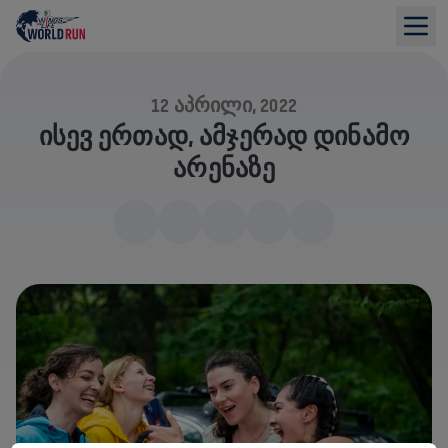
12 ᲐᲞᲠᲘᲚᲘ, 2022
ᲘᲡᲔᲕ ᲔᲠᲗᲐᲓ, ᲐᲛᲯᲔᲠᲐᲓ ᲓᲘᲜᲐᲛᲝ
ᲐᲠᲔᲜᲐᲖᲔ