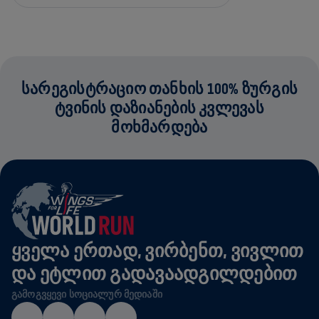
ᲡᲐᲠᲔᲒᲘᲡᲢᲠᲐᲪᲘᲝ ᲗᲐᲜᲮᲘᲡ 100% ᲖᲣᲠᲒᲘᲡ
ᲢᲕᲘᲜᲘᲡ ᲓᲐᲖᲘᲐᲜᲔᲑᲘᲡ ᲙᲕᲚᲔᲕᲐᲡ
ᲛᲝᲮᲛᲐᲠᲓᲔᲑᲐ
ᲧᲕᲔᲚᲐ ᲔᲠᲗᲐᲓ, ᲕᲘᲠᲑᲔᲜᲗ, ᲕᲘᲕᲚᲘᲗ
ᲓᲐ ᲔᲢᲚᲘᲗ ᲒᲐᲓᲐᲕᲐᲐᲓᲒᲘᲚᲓᲔᲑᲘᲗ
ᲒᲐᲛᲝᲒᲕᲧᲔᲕᲘ ᲡᲝᲪᲘᲐᲚᲣᲠ ᲛᲔᲓᲘᲐᲨᲘ