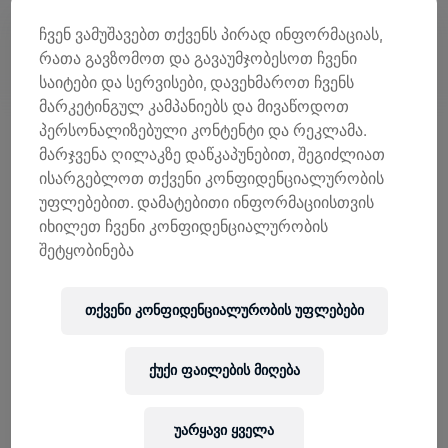
ჩვენ ვამუშავებთ თქვენს პირად ინფორმაციას,
რათა გავზომოთ და გავაუმჯობესოთ ჩვენი
საიტები და სერვისები, დავეხმაროთ ჩვენს
მარკეტინგულ კამპანიებს და მივაწოდოთ
პერსონალიზებული კონტენტი და რეკლამა.
მარჯვენა ღილაკზე დაწკაპუნებით, შეგიძლიათ
ისარგებლოთ თქვენი კონფიდენციალურობის
8 მაისს, რბენის დაწყებიდან 30 წუთში ვირტუალური
უფლებებით. დამატებითი ინფორმაციისთვის
ფინიშის მანქანა რამდენიმე ადგილზე დაიძვრება და
იხილეთ ჩვენი კონფიდენციალურობის
მონაწილეებს გავლილ მანძილს აუთვლის, მათ შორის
შეტყობინება
დინამო არენაზეც, სადაც Wings for Life World Run-ის
მონაწილეები შეიკრიბებიან.
აპლიკაციის სირბილი რომ სახალისოა, ამას
თქვენი კონფიდენციალურობის უფლებები
დამტკიცება აღარ სჭირდება. მთელ მსოფლიოში,
მილიონობით ადამიანი მხარდამხარ თუ მარტო,
საერთო მიზნისთვის დარბის და თან, ერთმანეთს,
ქუქი ფაილების მიღება
ქვეყნის შიგნით თუ საზღვრებს გარეთ, უნიკალური
აუდიო გამოცდილებით უკავშირდება.
უარყავი ყველა