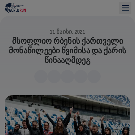
11 ᲛᲐᲘᲡᲘ, 2021
ᲛᲡᲝᲤᲚᲘᲝ ᲠᲑᲔᲜᲘᲡ ᲥᲐᲠᲗᲕᲔᲚᲘ
ᲛᲝᲜᲐᲬᲘᲚᲔᲔᲑᲘ ᲬᲕᲘᲛᲘᲡᲐ ᲓᲐ ᲥᲐᲠᲘᲡ
ᲬᲘᲜᲐᲐᲦᲛᲓᲔᲒ