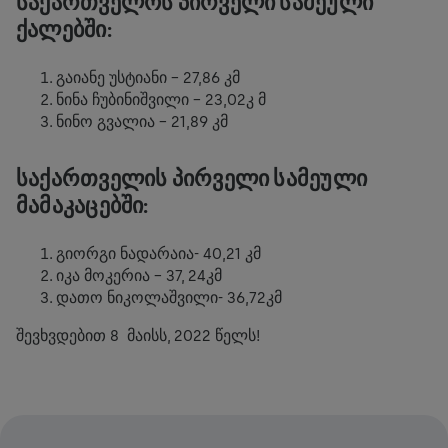
ᲡᲐᲥᲐᲠᲗᲕᲔᲚᲝᲡ ᲞᲘᲠᲕᲔᲚᲘ ᲡᲐᲛᲔᲣᲚᲘ
ᲥᲐᲚᲔᲑᲨᲘ:
გაიანე უსტიანი - 27,86 კმ
ნინა ჩუბინიშვილი - 23,02კ მ
ნინო გვალია - 21,89 კმ
ᲡᲐᲥᲐᲠᲗᲕᲔᲚᲘᲡ ᲞᲘᲠᲕᲔᲚᲘ ᲡᲐᲛᲔᲣᲚᲘ
ᲛᲐᲛᲐᲙᲐᲪᲔᲑᲨᲘ:
გიორგი ნადარაია- 40,21 კმ
იკა მოკერია - 37, 24კმ
დათო ნიკოლაშვილი- 36,72კმ
შევხვდებით 8 მაისს, 2022 წელს!