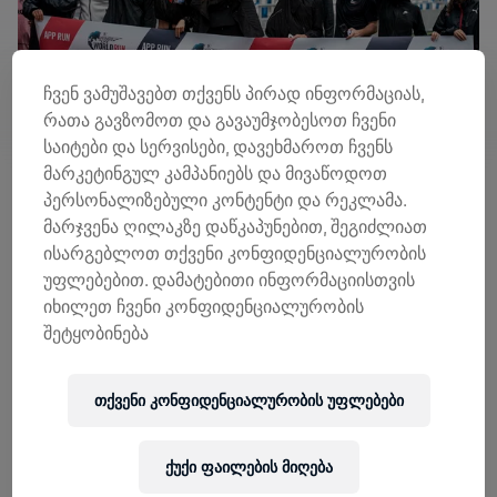
ჩვენ ვამუშავებთ თქვენს პირად ინფორმაციას,
რათა გავზომოთ და გავაუმჯობესოთ ჩვენი
საიტები და სერვისები, დავეხმაროთ ჩვენს
მარკეტინგულ კამპანიებს და მივაწოდოთ
პერსონალიზებული კონტენტი და რეკლამა.
მარჯვენა ღილაკზე დაწკაპუნებით, შეგიძლიათ
მაისის წვიმა მსოფლიო რბენის მონაწილეებს ვერ
ისარგებლოთ თქვენი კონფიდენციალურობის
შეაჩერებს- ეს კიდევ ერთხელ დაამტკიცეს
უფლებებით. დამატებითი ინფორმაციისთვის
ინდივიდუალურად და გუნდურად მორბენლებმა. 9
იხილეთ ჩვენი კონფიდენციალურობის
მაისს, საქართველოში მსოფლიო რბენაში ასობით
შეტყობინება
ადამიანი ჩაერთო და ზურგის ტვინის დაზიანების
განკურნებიაში საკუთარი წვლილი შეიტანა.
ვისაც დინამოს მოედანზე სირბილი ოცნებად ჰქონდა, 9
თქვენი კონფიდენციალურობის უფლებები
მაისს აუხდა. გიორგი დანელიას და World Class Georgia-
ს გუნმა ერთად ირბინა 1935 წელს აშენებულ ბორის
პაიჭაძის სახელობის მოედანზე.
ქუქი ფაილების მიღება
ნინო გოგუაძემ თავისი მოსწავლეები კუს ტბის