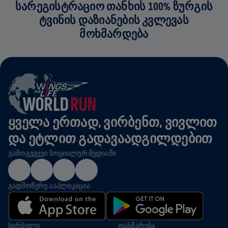
ᲡᲐᲠᲔᲒᲘᲡᲢᲠᲐᲪᲘᲝ ᲗᲐᲜᲮᲘᲡ 100% ᲖᲣᲠᲒᲘᲡ
ᲢᲕᲘᲜᲘᲡ ᲓᲐᲖᲘᲐᲜᲔᲑᲘᲡ ᲙᲕᲚᲔᲕᲐᲡ
ᲛᲝᲮᲛᲐᲠᲓᲔᲑᲐ
ᲧᲕᲔᲚᲐ ᲔᲠᲗᲐᲓ, ᲕᲘᲠᲑᲔᲜᲗ, ᲕᲘᲕᲚᲘᲗ
ᲓᲐ ᲔᲢᲚᲘᲗ ᲒᲐᲓᲐᲕᲐᲐᲓᲒᲘᲚᲓᲔᲑᲘᲗ
ᲒᲐᲛᲝᲒᲕᲧᲔᲕᲘ ᲡᲝᲪᲘᲐᲚᲣᲠ ᲛᲔᲓᲘᲐᲨᲘ
ᲒᲐᲓᲛᲝᲬᲔᲠᲔ ᲐᲐᲞᲚᲘᲙᲐᲪᲘᲐ
ᲡᲘᲠᲑᲘᲚᲘ
ᲓᲐᲮᲛᲐᲠᲔᲑᲐ