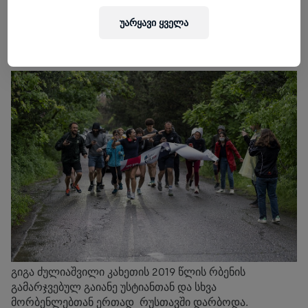
ბილიკებზე შეკრიბა. სიმწვანეში სირბილი
უარყავი ყველა
განსაკუთრებით სასიამოვნო აღმოჩნდა მომღერალი
ელენე კალანდაძისთვის, მან 5 კმ-ის ნაცვლად, 7კმ
ირბინა.
გიგა ძულიაშვილი კახეთის 2019 წლის რბენის
გამარჯვებულ გაიანე უსტიანთან და სხვა
მორბენლებთან ერთად რუსთავში დარბოდა.