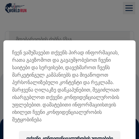
მდებარეობის ძებნა (მაგ. ქალაქი)
ᲡᲘᲘᲡ ᲜᲐᲮᲕᲐ
ჩვენ ვამუშავებთ თქვენს პირად ინფორმაციას,
რათა გავზომოთ და გავაუმჯობესოთ ჩვენი
საიტები და სერვისები, დავეხმაროთ ჩვენს
მარკეტინგულ კამპანიებს და მივაწოდოთ
პერსონალიზებული კონტენტი და რეკლამა.
ᲡᲐᲠᲔᲒᲘᲡᲢᲠᲐᲪᲘᲝ ᲗᲐᲜᲮᲘᲡ 100% ᲖᲣᲠᲒᲘᲡ
მარჯვენა ღილაკზე დაწკაპუნებით, შეგიძლიათ
ᲢᲕᲘᲜᲘᲡ ᲓᲐᲖᲘᲐᲜᲔᲑᲘᲡ ᲙᲕᲚᲔᲕᲐᲡ
ისარგებლოთ თქვენი კონფიდენციალურობის
ᲛᲝᲮᲛᲐᲠᲓᲔᲑᲐ
უფლებებით. დამატებითი ინფორმაციისთვის
იხილეთ ჩვენი კონფიდენციალურობის
შეტყობინება
თქვენი კონფიდენციალურობის უფლებები