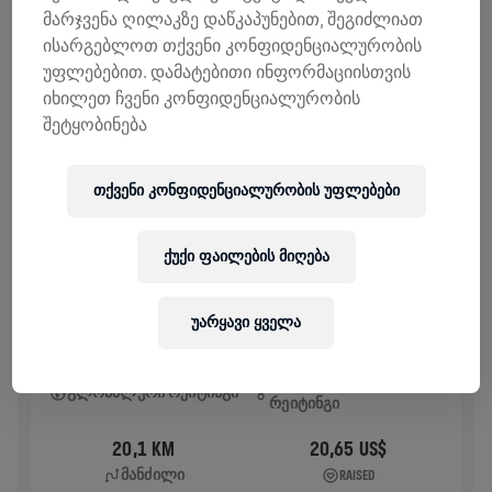
მარჯვენა ღილაკზე დაწკაპუნებით, შეგიძლიათ
ᲘᲡᲢᲝᲠᲘᲐ
ისარგებლოთ თქვენი კონფიდენციალურობის
უფლებებით. დამატებითი ინფორმაციისთვის
იხილეთ ჩვენი კონფიდენციალურობის
WINGS FOR LIFE WORLD RUN
2025
შეტყობინება
APP RUN
თქვენი კონფიდენციალურობის უფლებები
BRISBANE
May 04, 2025
11:00 AM UTC
ქუქი ფაილების მიღება
უარყავი ყველა
48
26 079
ᲐᲓᲒᲘᲚᲝᲑᲠᲘᲕᲘ
ᲒᲚᲝᲑᲐᲚᲣᲠᲘ ᲠᲔᲘᲢᲘᲜᲒᲘ
ᲠᲔᲘᲢᲘᲜᲒᲘ
20,1 KM
20,65 US$
ᲛᲐᲜᲫᲘᲚᲘ
RAISED