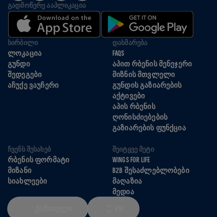
ᲒᲐᲓᲛᲝᲬᲔᲠᲔ ᲐᲐᲞᲚᲘᲙᲐᲪᲘᲐ
ᲡᲘᲠᲑᲘᲚᲘ
ᲓᲐᲮᲛᲐᲠᲔᲑᲐ
ᲚᲝᲙᲐᲪᲘᲐ
FAQS
ᲒᲣᲜᲓᲘ
ᲐᲞᲘᲗ ᲠᲑᲔᲜᲘᲡ ᲛᲔᲜᲔᲯᲔᲠᲘ
ᲨᲔᲓᲔᲒᲔᲑᲘ
ᲛᲘᲖᲜᲘᲡ ᲛᲗᲕᲚᲔᲚᲘ
ᲐᲩᲣᲥᲔ ᲕᲐᲣᲩᲔᲠᲘ
ᲒᲣᲜᲓᲘᲡ ᲒᲐᲖᲘᲐᲠᲔᲑᲘᲡ
ᲐᲥᲢᲘᲕᲔᲑᲘ
ᲐᲞᲘᲡ ᲠᲑᲔᲜᲘᲡ
ᲦᲝᲜᲘᲡᲫᲘᲔᲑᲔᲑᲘᲡ
ᲒᲐᲖᲘᲐᲠᲔᲑᲘᲡ ᲤᲣᲜᲥᲪᲘᲐ
ᲩᲕᲔᲜᲡ ᲨᲔᲡᲐᲮᲔᲑ
ᲨᲔᲘᲢᲧᲕᲔ ᲛᲔᲢᲘ
ᲠᲑᲔᲜᲘᲡ ᲤᲝᲠᲛᲐᲢᲘ
WINGS FOR LIFE
ᲛᲘᲖᲐᲜᲘ
B2B ᲨᲔᲡᲐᲫᲚᲔᲑᲚᲝᲑᲔᲑᲘ
ᲡᲘᲐᲮᲚᲔᲔᲑᲘ
ᲛᲐᲦᲐᲖᲘᲐ
ᲛᲔᲓᲘᲐ
ᲥᲐᲠᲗᲣᲚᲘ
KM