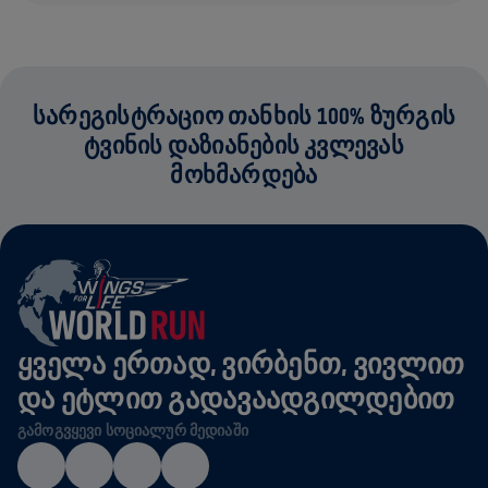
ᲡᲐᲠᲔᲒᲘᲡᲢᲠᲐᲪᲘᲝ ᲗᲐᲜᲮᲘᲡ 100% ᲖᲣᲠᲒᲘᲡ
ᲢᲕᲘᲜᲘᲡ ᲓᲐᲖᲘᲐᲜᲔᲑᲘᲡ ᲙᲕᲚᲔᲕᲐᲡ
ᲛᲝᲮᲛᲐᲠᲓᲔᲑᲐ
ᲧᲕᲔᲚᲐ ᲔᲠᲗᲐᲓ, ᲕᲘᲠᲑᲔᲜᲗ, ᲕᲘᲕᲚᲘᲗ
ᲓᲐ ᲔᲢᲚᲘᲗ ᲒᲐᲓᲐᲕᲐᲐᲓᲒᲘᲚᲓᲔᲑᲘᲗ
ᲒᲐᲛᲝᲒᲕᲧᲔᲕᲘ ᲡᲝᲪᲘᲐᲚᲣᲠ ᲛᲔᲓᲘᲐᲨᲘ