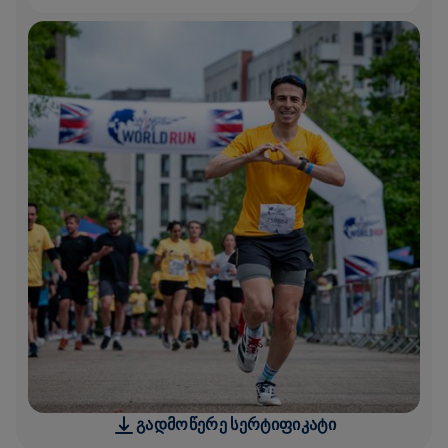
ᲒᲐᲓᲛᲝᲬᲔᲠᲔ ᲡᲔᲠᲢᲘᲤᲘᲙᲐᲢᲘ