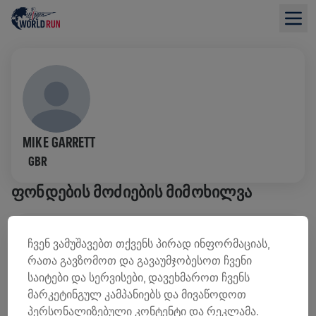
MIKE GARRETT
GBR
ᲤᲝᲜᲓᲔᲑᲘᲡ ᲛᲝᲫᲘᲔᲑᲘᲡ ᲛᲘᲛᲝᲮᲘᲚᲕᲐ
0,00 US$ ᲨᲔᲒᲠᲝᲕᲓᲐ
0,00 US$ ᲛᲘᲖᲐᲜᲘ
ჩვენ ვამუშავებთ თქვენს პირად ინფორმაციას,
რათა გავზომოთ და გავაუმჯობესოთ ჩვენი
ᲨᲔᲛᲝᲬᲘᲠᲣᲚᲔᲑᲔᲑᲘ
ᲒᲐᲓᲐᲠᲘᲪᲮᲔ ᲗᲐᲜᲮᲐ
საიტები და სერვისები, დავეხმაროთ ჩვენს
შემოწირულების 100% ხმარდება ზურგის ტვინის
მარკეტინგულ კამპანიებს და მივაწოდოთ
კვლევებს.
პერსონალიზებული კონტენტი და რეკლამა.