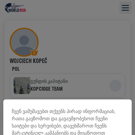
WOJCIECH KOPEĆ
POL
ᲒᲣᲜᲓᲘᲡ ᲙᲐᲞᲘᲢᲐᲜᲘ
KOPCIOGE TEAM
ᲒᲣᲜᲓᲘ
ჩვენ ვამუშავებთ თქვენს პირად ინფორმაციას,
RED BULLS & FRIENDS
რათა გავზომოთ და გავაუმჯობესოთ ჩვენი
საიტები და სერვისები, დავეხმაროთ ჩვენს
ᲤᲝᲜᲓᲔᲑᲘᲡ ᲛᲝᲫᲘᲔᲑᲘᲡ ᲛᲘᲛᲝᲮᲘᲚᲕᲐ
მარკეტინგულ კამპანიებს და მივაწოდოთ