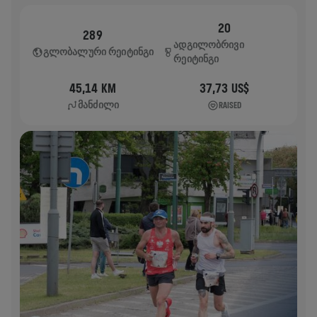
20
289
ᲐᲓᲒᲘᲚᲝᲑᲠᲘᲕᲘ
ᲒᲚᲝᲑᲐᲚᲣᲠᲘ ᲠᲔᲘᲢᲘᲜᲒᲘ
ᲠᲔᲘᲢᲘᲜᲒᲘ
45,14 KM
37,73 US$
ᲛᲐᲜᲫᲘᲚᲘ
RAISED