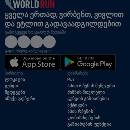
ᲧᲕᲔᲚᲐ ᲔᲠᲗᲐᲓ, ᲕᲘᲠᲑᲔᲜᲗ, ᲕᲘᲕᲚᲘᲗ
ᲓᲐ ᲔᲢᲚᲘᲗ ᲒᲐᲓᲐᲕᲐᲐᲓᲒᲘᲚᲓᲔᲑᲘᲗ
ᲒᲐᲛᲝᲒᲕᲧᲔᲕᲘ ᲡᲝᲪᲘᲐᲚᲣᲠ ᲛᲔᲓᲘᲐᲨᲘ
ᲒᲐᲓᲛᲝᲬᲔᲠᲔ ᲐᲐᲞᲚᲘᲙᲐᲪᲘᲐ
ᲡᲘᲠᲑᲘᲚᲘ
ᲓᲐᲮᲛᲐᲠᲔᲑᲐ
ᲚᲝᲙᲐᲪᲘᲐ
FAQS
ᲒᲣᲜᲓᲘ
ᲐᲞᲘᲗ ᲠᲑᲔᲜᲘᲡ ᲛᲔᲜᲔᲯᲔᲠᲘ
ᲨᲔᲓᲔᲒᲔᲑᲘ
ᲛᲘᲖᲜᲘᲡ ᲛᲗᲕᲚᲔᲚᲘ
ᲐᲩᲣᲥᲔ ᲕᲐᲣᲩᲔᲠᲘ
ᲒᲣᲜᲓᲘᲡ ᲒᲐᲖᲘᲐᲠᲔᲑᲘᲡ
ᲐᲥᲢᲘᲕᲔᲑᲘ
ᲐᲞᲘᲡ ᲠᲑᲔᲜᲘᲡ
ᲦᲝᲜᲘᲡᲫᲘᲔᲑᲔᲑᲘᲡ
ᲒᲐᲖᲘᲐᲠᲔᲑᲘᲡ ᲤᲣᲜᲥᲪᲘᲐ