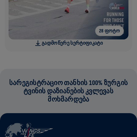
28 ᲤᲝᲢᲝ
ᲒᲐᲓᲛᲝᲬᲔᲠᲔ ᲡᲔᲠᲢᲘᲤᲘᲙᲐᲢᲘ
ᲡᲐᲠᲔᲒᲘᲡᲢᲠᲐᲪᲘᲝ ᲗᲐᲜᲮᲘᲡ 100% ᲖᲣᲠᲒᲘᲡ
ᲢᲕᲘᲜᲘᲡ ᲓᲐᲖᲘᲐᲜᲔᲑᲘᲡ ᲙᲕᲚᲔᲕᲐᲡ
ᲛᲝᲮᲛᲐᲠᲓᲔᲑᲐ