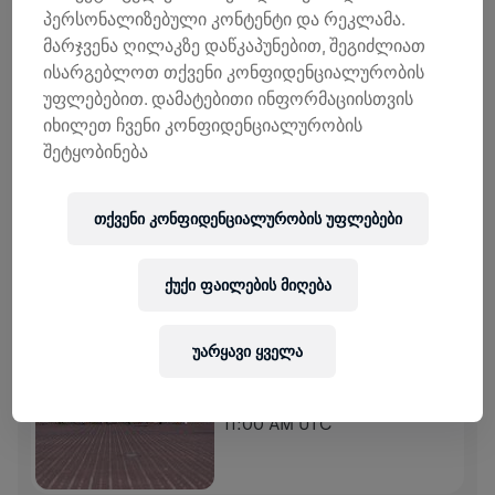
პერსონალიზებული კონტენტი და რეკლამა.
მარჯვენა ღილაკზე დაწკაპუნებით, შეგიძლიათ
0,00 US$ ᲨᲔᲒᲠᲝᲕᲓᲐ
0,00 US$ ᲛᲘᲖᲐᲜᲘ
ისარგებლოთ თქვენი კონფიდენციალურობის
უფლებებით. დამატებითი ინფორმაციისთვის
ᲨᲔᲛᲝᲬᲘᲠᲣᲚᲔᲑᲔᲑᲘ
ᲒᲐᲓᲐᲠᲘᲪᲮᲔ ᲗᲐᲜᲮᲐ
იხილეთ ჩვენი კონფიდენციალურობის
შემოწირულების 100% ხმარდება ზურგის ტვინის
შეტყობინება
კვლევებს.
ᲘᲡᲢᲝᲠᲘᲐ
თქვენი კონფიდენციალურობის უფლებები
WINGS FOR LIFE WORLD RUN
2025
ქუქი ფაილების მიღება
ᲠᲑᲔᲜᲐ ᲤᲘᲜᲘᲨᲘᲡ
ᲛᲐᲜᲥᲐᲜᲘᲡ ᲗᲐᲜᲮᲚᲔᲑᲘᲗ
უარყავი ყველა
POZNAN
May 04, 2025
11:00 AM UTC