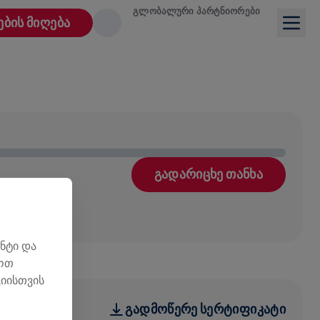
ᲒᲚᲝᲑᲐᲚᲣᲠᲘ ᲞᲐᲠᲢᲜᲘᲝᲠᲔᲑᲘ
ᲔᲑᲘᲡ ᲛᲘᲦᲔᲑᲐ
ᲒᲐᲓᲐᲠᲘᲪᲮᲔ ᲗᲐᲜᲮᲐ
ნტი და
ლოთ
იისთვის
ᲒᲐᲓᲛᲝᲬᲔᲠᲔ ᲡᲔᲠᲢᲘᲤᲘᲙᲐᲢᲘ