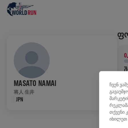
ᲤᲝ
0
Შ
შ
MASATO NAMAI
ჩვენ ვა
კ
გავაუმჯ
将人 生井
მარკეტი
JPN
ᲘᲡ
რეკლამა
თქვენი 
იხილეთ 
W