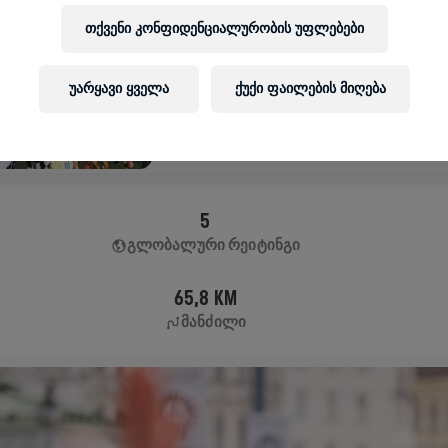
APP RUN
თქვენი კონფიდენციალურობის უფლებები
TOKYO SHINJUKU KU
May 10, 2026
უარყავი ყველა
ქუქი ფაილების მიღება
11:00 AM UTC
5
ᲒᲚᲝᲑᲐᲚᲣᲠᲘ ᲠᲔᲘᲢᲘᲜᲒᲘ
65,8 KM
ᲛᲐᲜᲫᲘᲚᲘ