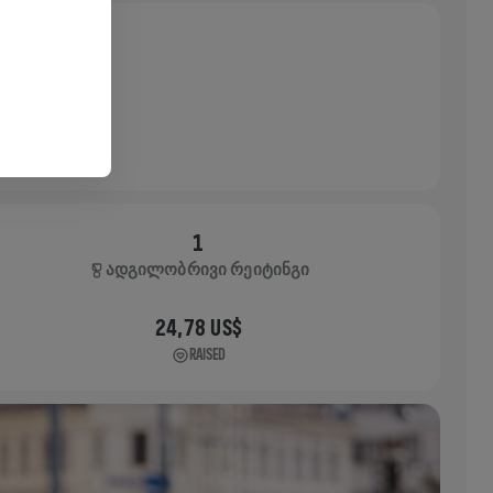
1
ᲐᲓᲒᲘᲚᲝᲑᲠᲘᲕᲘ ᲠᲔᲘᲢᲘᲜᲒᲘ
24,78 US$
RAISED