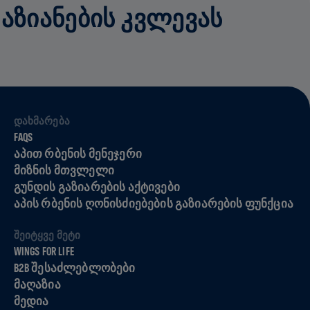
ᲓᲐᲖᲘᲐᲜᲔᲑᲘᲡ ᲙᲕᲚᲔᲕᲐᲡ
ᲓᲐᲮᲛᲐᲠᲔᲑᲐ
FAQS
ᲐᲞᲘᲗ ᲠᲑᲔᲜᲘᲡ ᲛᲔᲜᲔᲯᲔᲠᲘ
ᲛᲘᲖᲜᲘᲡ ᲛᲗᲕᲚᲔᲚᲘ
ᲒᲣᲜᲓᲘᲡ ᲒᲐᲖᲘᲐᲠᲔᲑᲘᲡ ᲐᲥᲢᲘᲕᲔᲑᲘ
ᲐᲞᲘᲡ ᲠᲑᲔᲜᲘᲡ ᲦᲝᲜᲘᲡᲫᲘᲔᲑᲔᲑᲘᲡ ᲒᲐᲖᲘᲐᲠᲔᲑᲘᲡ ᲤᲣᲜᲥᲪᲘᲐ
ᲨᲔᲘᲢᲧᲕᲔ ᲛᲔᲢᲘ
WINGS FOR LIFE
B2B ᲨᲔᲡᲐᲫᲚᲔᲑᲚᲝᲑᲔᲑᲘ
ᲛᲐᲦᲐᲖᲘᲐ
ᲛᲔᲓᲘᲐ