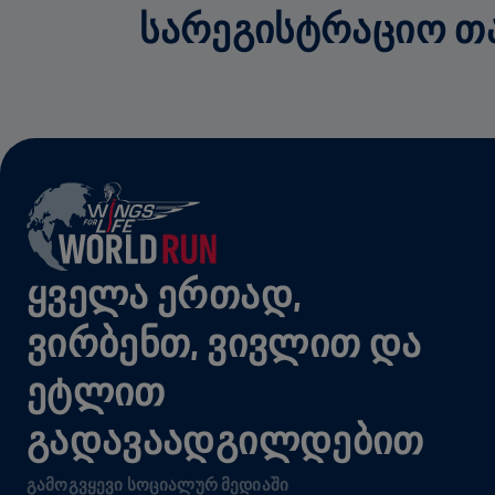
ᲡᲐᲠᲔᲒᲘᲡᲢᲠᲐᲪᲘᲝ ᲗᲐᲜ
ᲧᲕᲔᲚᲐ ᲔᲠᲗᲐᲓ,
ᲕᲘᲠᲑᲔᲜᲗ, ᲕᲘᲕᲚᲘᲗ ᲓᲐ
ᲔᲢᲚᲘᲗ
ᲒᲐᲓᲐᲕᲐᲐᲓᲒᲘᲚᲓᲔᲑᲘᲗ
ᲒᲐᲛᲝᲒᲕᲧᲔᲕᲘ ᲡᲝᲪᲘᲐᲚᲣᲠ ᲛᲔᲓᲘᲐᲨᲘ