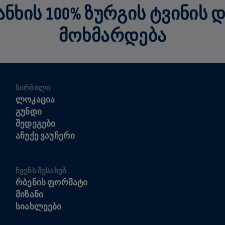
ᲮᲘᲡ 100% ᲖᲣᲠᲒᲘᲡ ᲢᲕᲘᲜᲘᲡ 
ᲛᲝᲮᲛᲐᲠᲓᲔᲑᲐ
ᲡᲘᲠᲑᲘᲚᲘ
ᲚᲝᲙᲐᲪᲘᲐ
ᲒᲣᲜᲓᲘ
ᲨᲔᲓᲔᲒᲔᲑᲘ
ᲐᲩᲣᲥᲔ ᲕᲐᲣᲩᲔᲠᲘ
ᲩᲕᲔᲜᲡ ᲨᲔᲡᲐᲮᲔᲑ
ᲠᲑᲔᲜᲘᲡ ᲤᲝᲠᲛᲐᲢᲘ
ᲛᲘᲖᲐᲜᲘ
ᲡᲘᲐᲮᲚᲔᲔᲑᲘ