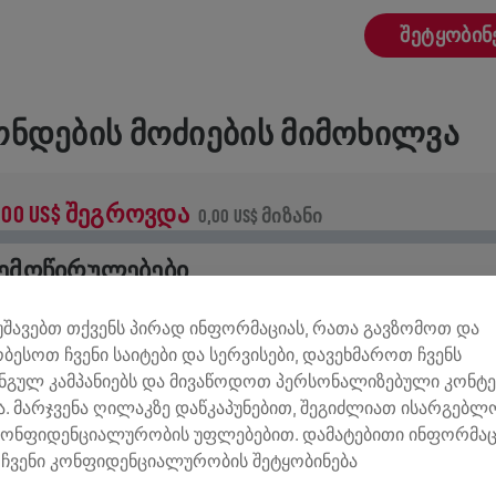
ᲨᲔᲢᲧᲝᲑᲘᲜ
ᲜᲓᲔᲑᲘᲡ ᲛᲝᲫᲘᲔᲑᲘᲡ ᲛᲘᲛᲝᲮᲘᲚᲕᲐ
,00 US$ ᲨᲔᲒᲠᲝᲕᲓᲐ
0,00 US$ ᲛᲘᲖᲐᲜᲘ
ᲔᲛᲝᲬᲘᲠᲣᲚᲔᲑᲔᲑᲘ
ემოწირულების 100% ხმარდება ზურგის ტვინის
მუშავებთ თქვენს პირად ინფორმაციას, რათა გავზომოთ და
ვლევებს.
ობესოთ ჩვენი საიტები და სერვისები, დავეხმაროთ ჩვენს
ნგულ კამპანიებს და მივაწოდოთ პერსონალიზებული კონტე
ᲢᲝᲠᲘᲐ
. მარჯვენა ღილაკზე დაწკაპუნებით, შეგიძლიათ ისარგებ
კონფიდენციალურობის უფლებებით. დამატებითი ინფორმაც
ჩვენი კონფიდენციალურობის შეტყობინება
INGS FOR LIFE WORLD RUN
2026