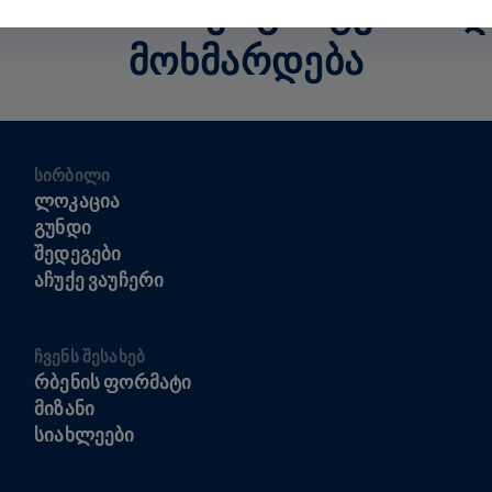
ᲮᲘᲡ 100% ᲖᲣᲠᲒᲘᲡ ᲢᲕᲘᲜᲘᲡ 
ᲛᲝᲮᲛᲐᲠᲓᲔᲑᲐ
ᲡᲘᲠᲑᲘᲚᲘ
ᲚᲝᲙᲐᲪᲘᲐ
ᲒᲣᲜᲓᲘ
ᲨᲔᲓᲔᲒᲔᲑᲘ
ᲐᲩᲣᲥᲔ ᲕᲐᲣᲩᲔᲠᲘ
ᲩᲕᲔᲜᲡ ᲨᲔᲡᲐᲮᲔᲑ
ᲠᲑᲔᲜᲘᲡ ᲤᲝᲠᲛᲐᲢᲘ
ᲛᲘᲖᲐᲜᲘ
ᲡᲘᲐᲮᲚᲔᲔᲑᲘ