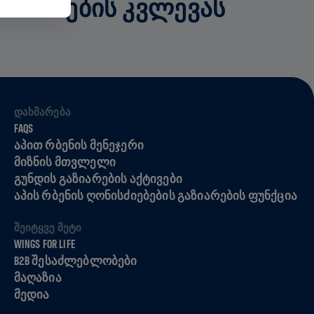
ᲓᲐᲖᲘᲐᲜᲔᲑᲘᲡ ᲙᲕᲚᲔᲕᲐᲡ
ᲓᲐᲮᲛᲐᲠᲔᲑᲐ
FAQS
ᲐᲞᲘᲗ ᲠᲑᲔᲜᲘᲡ ᲛᲔᲜᲔᲯᲔᲠᲘ
ᲛᲘᲖᲜᲘᲡ ᲛᲗᲕᲚᲔᲚᲘ
ᲒᲣᲜᲓᲘᲡ ᲒᲐᲖᲘᲐᲠᲔᲑᲘᲡ ᲐᲥᲢᲘᲕᲔᲑᲘ
ᲐᲞᲘᲡ ᲠᲑᲔᲜᲘᲡ ᲦᲝᲜᲘᲡᲫᲘᲔᲑᲔᲑᲘᲡ ᲒᲐᲖᲘᲐᲠᲔᲑᲘᲡ ᲤᲣᲜᲥᲪᲘᲐ
ᲨᲔᲘᲢᲧᲕᲔ ᲛᲔᲢᲘ
WINGS FOR LIFE
B2B ᲨᲔᲡᲐᲫᲚᲔᲑᲚᲝᲑᲔᲑᲘ
ᲛᲐᲦᲐᲖᲘᲐ
ᲛᲔᲓᲘᲐ