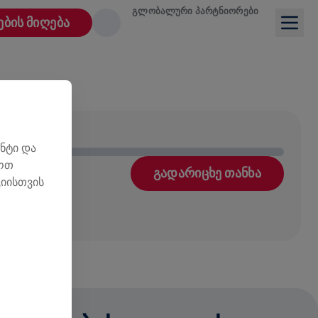
ᲒᲚᲝᲑᲐᲚᲣᲠᲘ ᲞᲐᲠᲢᲜᲘᲝᲠᲔᲑᲘ
ᲔᲑᲘᲡ ᲛᲘᲦᲔᲑᲐ
ნტი და
ლოთ
ᲒᲐᲓᲐᲠᲘᲪᲮᲔ ᲗᲐᲜᲮᲐ
იისთვის