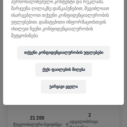
პერსონალიზებული კონტენტი და რეკლამა.
ᲨᲔᲛᲝᲬᲘᲠᲣᲚᲔᲑᲔᲑᲘ
ᲒᲐᲓᲐᲠᲘᲪᲮᲔ ᲗᲐᲜᲮᲐ
მარჯვენა ღილაკზე დაწკაპუნებით, შეგიძლიათ
შემოწირულების 100% ხმარდება ზურგის ტვინის
ისარგებლოთ თქვენი კონფიდენციალურობის
კვლევებს.
უფლებებით. დამატებითი ინფორმაციისთვის
იხილეთ ჩვენი კონფიდენციალურობის
ᲘᲡᲢᲝᲠᲘᲐ
შეტყობინება
WINGS FOR LIFE WORLD RUN
2026
თქვენი კონფიდენციალურობის უფლებები
APP RUN
ქუქი ფაილების მიღება
GEMMRIGHEIM
May 10, 2026
11:00 AM UTC
უარყავი ყველა
2
21 200
ᲐᲓᲒᲘᲚᲝᲑᲠᲘᲕᲘ
ᲒᲚᲝᲑᲐᲚᲣᲠᲘ ᲠᲔᲘᲢᲘᲜᲒᲘ