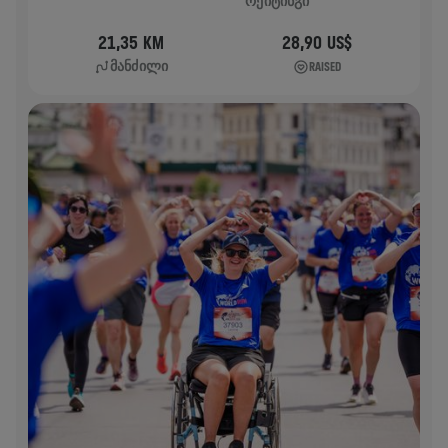
ᲠᲔᲘᲢᲘᲜᲒᲘ
21,35 KM
28,90 US$
ᲛᲐᲜᲫᲘᲚᲘ
RAISED