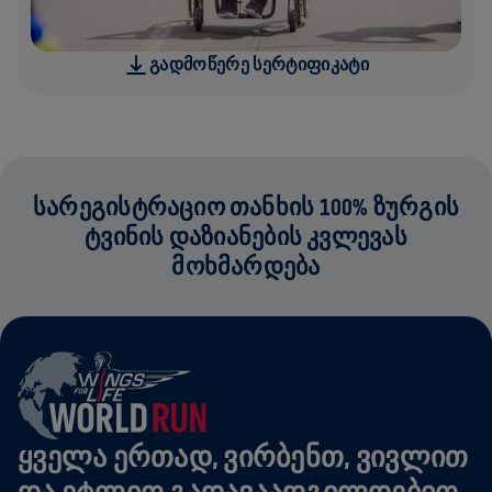
ᲒᲐᲓᲛᲝᲬᲔᲠᲔ ᲡᲔᲠᲢᲘᲤᲘᲙᲐᲢᲘ
ᲡᲐᲠᲔᲒᲘᲡᲢᲠᲐᲪᲘᲝ ᲗᲐᲜᲮᲘᲡ 100% ᲖᲣᲠᲒᲘᲡ
ᲢᲕᲘᲜᲘᲡ ᲓᲐᲖᲘᲐᲜᲔᲑᲘᲡ ᲙᲕᲚᲔᲕᲐᲡ
ᲛᲝᲮᲛᲐᲠᲓᲔᲑᲐ
ᲧᲕᲔᲚᲐ ᲔᲠᲗᲐᲓ, ᲕᲘᲠᲑᲔᲜᲗ, ᲕᲘᲕᲚᲘᲗ
ᲓᲐ ᲔᲢᲚᲘᲗ ᲒᲐᲓᲐᲕᲐᲐᲓᲒᲘᲚᲓᲔᲑᲘᲗ