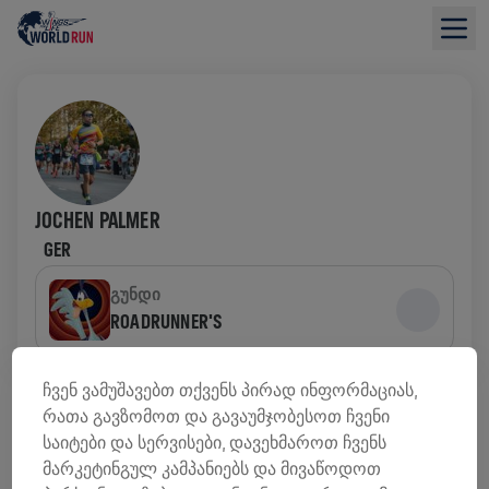
JOCHEN PALMER
GER
ᲒᲣᲜᲓᲘ
ROADRUNNER'S
ᲤᲝᲜᲓᲔᲑᲘᲡ ᲛᲝᲫᲘᲔᲑᲘᲡ ᲛᲘᲛᲝᲮᲘᲚᲕᲐ
ჩვენ ვამუშავებთ თქვენს პირად ინფორმაციას,
რათა გავზომოთ და გავაუმჯობესოთ ჩვენი
საიტები და სერვისები, დავეხმაროთ ჩვენს
0,00 US$ ᲨᲔᲒᲠᲝᲕᲓᲐ
0,00 US$ ᲛᲘᲖᲐᲜᲘ
მარკეტინგულ კამპანიებს და მივაწოდოთ