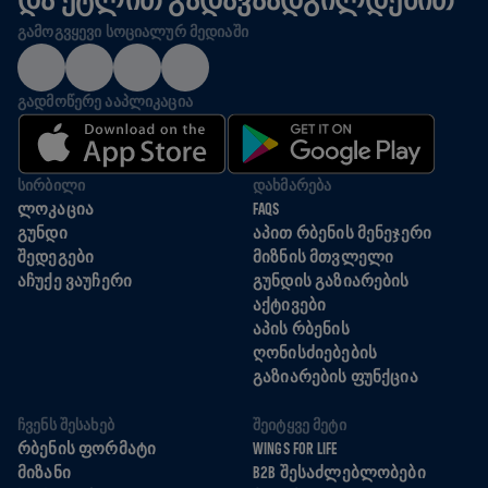
ᲒᲐᲛᲝᲒᲕᲧᲔᲕᲘ ᲡᲝᲪᲘᲐᲚᲣᲠ ᲛᲔᲓᲘᲐᲨᲘ
ᲒᲐᲓᲛᲝᲬᲔᲠᲔ ᲐᲐᲞᲚᲘᲙᲐᲪᲘᲐ
ᲡᲘᲠᲑᲘᲚᲘ
ᲓᲐᲮᲛᲐᲠᲔᲑᲐ
ᲚᲝᲙᲐᲪᲘᲐ
FAQS
ᲒᲣᲜᲓᲘ
ᲐᲞᲘᲗ ᲠᲑᲔᲜᲘᲡ ᲛᲔᲜᲔᲯᲔᲠᲘ
ᲨᲔᲓᲔᲒᲔᲑᲘ
ᲛᲘᲖᲜᲘᲡ ᲛᲗᲕᲚᲔᲚᲘ
ᲐᲩᲣᲥᲔ ᲕᲐᲣᲩᲔᲠᲘ
ᲒᲣᲜᲓᲘᲡ ᲒᲐᲖᲘᲐᲠᲔᲑᲘᲡ
ᲐᲥᲢᲘᲕᲔᲑᲘ
ᲐᲞᲘᲡ ᲠᲑᲔᲜᲘᲡ
ᲦᲝᲜᲘᲡᲫᲘᲔᲑᲔᲑᲘᲡ
ᲒᲐᲖᲘᲐᲠᲔᲑᲘᲡ ᲤᲣᲜᲥᲪᲘᲐ
ᲩᲕᲔᲜᲡ ᲨᲔᲡᲐᲮᲔᲑ
ᲨᲔᲘᲢᲧᲕᲔ ᲛᲔᲢᲘ
ᲠᲑᲔᲜᲘᲡ ᲤᲝᲠᲛᲐᲢᲘ
WINGS FOR LIFE
ᲛᲘᲖᲐᲜᲘ
B2B ᲨᲔᲡᲐᲫᲚᲔᲑᲚᲝᲑᲔᲑᲘ