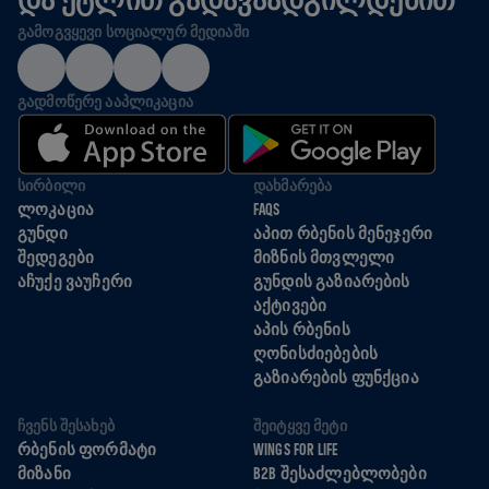
ᲒᲐᲛᲝᲒᲕᲧᲔᲕᲘ ᲡᲝᲪᲘᲐᲚᲣᲠ ᲛᲔᲓᲘᲐᲨᲘ
ᲒᲐᲓᲛᲝᲬᲔᲠᲔ ᲐᲐᲞᲚᲘᲙᲐᲪᲘᲐ
ᲡᲘᲠᲑᲘᲚᲘ
ᲓᲐᲮᲛᲐᲠᲔᲑᲐ
ᲚᲝᲙᲐᲪᲘᲐ
FAQS
ᲒᲣᲜᲓᲘ
ᲐᲞᲘᲗ ᲠᲑᲔᲜᲘᲡ ᲛᲔᲜᲔᲯᲔᲠᲘ
ᲨᲔᲓᲔᲒᲔᲑᲘ
ᲛᲘᲖᲜᲘᲡ ᲛᲗᲕᲚᲔᲚᲘ
ᲐᲩᲣᲥᲔ ᲕᲐᲣᲩᲔᲠᲘ
ᲒᲣᲜᲓᲘᲡ ᲒᲐᲖᲘᲐᲠᲔᲑᲘᲡ
ᲐᲥᲢᲘᲕᲔᲑᲘ
ᲐᲞᲘᲡ ᲠᲑᲔᲜᲘᲡ
ᲦᲝᲜᲘᲡᲫᲘᲔᲑᲔᲑᲘᲡ
ᲒᲐᲖᲘᲐᲠᲔᲑᲘᲡ ᲤᲣᲜᲥᲪᲘᲐ
ᲩᲕᲔᲜᲡ ᲨᲔᲡᲐᲮᲔᲑ
ᲨᲔᲘᲢᲧᲕᲔ ᲛᲔᲢᲘ
ᲠᲑᲔᲜᲘᲡ ᲤᲝᲠᲛᲐᲢᲘ
WINGS FOR LIFE
ᲛᲘᲖᲐᲜᲘ
B2B ᲨᲔᲡᲐᲫᲚᲔᲑᲚᲝᲑᲔᲑᲘ