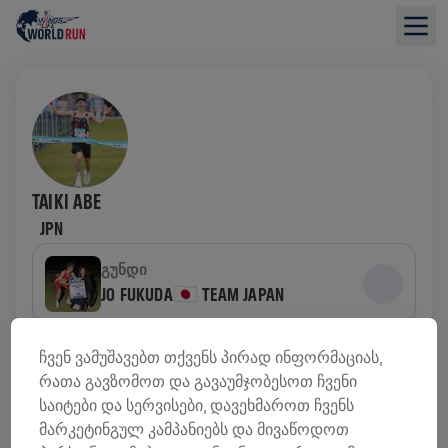
TAIKI ABE
JPN
ᲒᲣᲜᲓᲘ
JO FUKUDA🇯🇵 TEAM JAPAN
ᲤᲝᲜᲓᲔᲑᲘᲡ ᲛᲝᲫᲘᲔᲑᲘᲡ ᲛᲘᲛᲝᲮᲘᲚᲕᲐ
ჩვენ ვამუშავებთ თქვენს პირად ინფორმაციას,
რათა გავზომოთ და გავაუმჯობესოთ ჩვენი
საიტები და სერვისები, დავეხმაროთ ჩვენს
0,00 US$ ᲨᲔᲒᲠᲝᲕᲓᲐ
0,00 US$ ᲛᲘᲖᲐᲜᲘ
მარკეტინგულ კამპანიებს და მივაწოდოთ