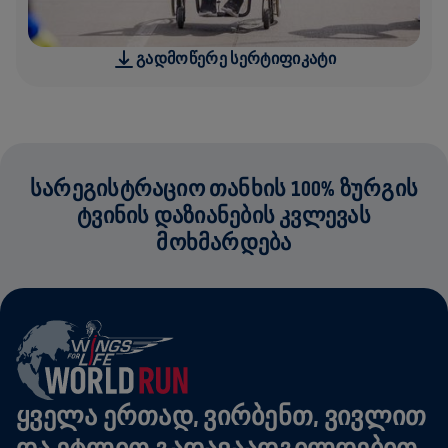
ᲒᲐᲓᲛᲝᲬᲔᲠᲔ ᲡᲔᲠᲢᲘᲤᲘᲙᲐᲢᲘ
ᲡᲐᲠᲔᲒᲘᲡᲢᲠᲐᲪᲘᲝ ᲗᲐᲜᲮᲘᲡ 100% ᲖᲣᲠᲒᲘᲡ
ᲢᲕᲘᲜᲘᲡ ᲓᲐᲖᲘᲐᲜᲔᲑᲘᲡ ᲙᲕᲚᲔᲕᲐᲡ
ᲛᲝᲮᲛᲐᲠᲓᲔᲑᲐ
ᲧᲕᲔᲚᲐ ᲔᲠᲗᲐᲓ, ᲕᲘᲠᲑᲔᲜᲗ, ᲕᲘᲕᲚᲘᲗ
ᲓᲐ ᲔᲢᲚᲘᲗ ᲒᲐᲓᲐᲕᲐᲐᲓᲒᲘᲚᲓᲔᲑᲘᲗ