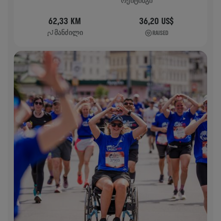
ᲠᲔᲘᲢᲘᲜᲒᲘ
62,33 KM
36,20 US$
ᲛᲐᲜᲫᲘᲚᲘ
RAISED