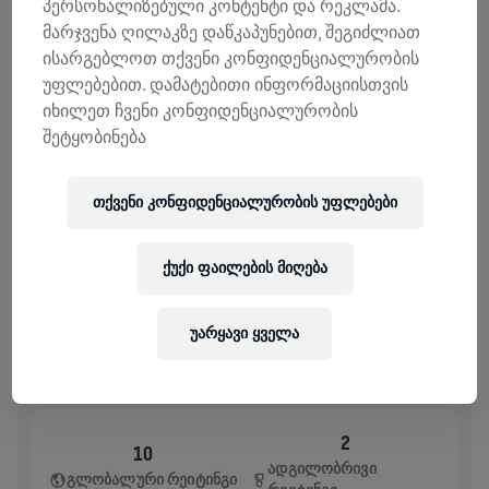
პერსონალიზებული კონტენტი და რეკლამა.
ᲨᲔᲛᲝᲬᲘᲠᲣᲚᲔᲑᲔᲑᲘ
ᲒᲐᲓᲐᲠᲘᲪᲮᲔ ᲗᲐᲜᲮᲐ
მარჯვენა ღილაკზე დაწკაპუნებით, შეგიძლიათ
შემოწირულების 100% ხმარდება ზურგის ტვინის
ისარგებლოთ თქვენი კონფიდენციალურობის
კვლევებს.
უფლებებით. დამატებითი ინფორმაციისთვის
იხილეთ ჩვენი კონფიდენციალურობის
ᲘᲡᲢᲝᲠᲘᲐ
შეტყობინება
WINGS FOR LIFE WORLD RUN
2026
თქვენი კონფიდენციალურობის უფლებები
APP RUN
ქუქი ფაილების მიღება
TOKYO SHINJUKU KU
May 10, 2026
11:00 AM UTC
უარყავი ყველა
2
10
ᲐᲓᲒᲘᲚᲝᲑᲠᲘᲕᲘ
ᲒᲚᲝᲑᲐᲚᲣᲠᲘ ᲠᲔᲘᲢᲘᲜᲒᲘ