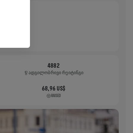
4882
ᲐᲓᲒᲘᲚᲝᲑᲠᲘᲕᲘ ᲠᲔᲘᲢᲘᲜᲒᲘ
68,96 US$
RAISED