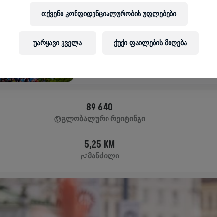
ᲠᲑᲔᲜᲐ ᲤᲘᲜᲘᲨᲘᲡ
თქვენი კონფიდენციალურობის უფლებები
ᲛᲐᲜᲥᲐᲜᲘᲡ
ᲗᲐᲜᲮᲚᲔᲑᲘᲗ
ᲕᲔᲜᲐ
May 10, 2026
უარყავი ყველა
ქუქი ფაილების მიღება
11:00 AM UTC
89 640
ᲒᲚᲝᲑᲐᲚᲣᲠᲘ ᲠᲔᲘᲢᲘᲜᲒᲘ
5,25 KM
ᲛᲐᲜᲫᲘᲚᲘ