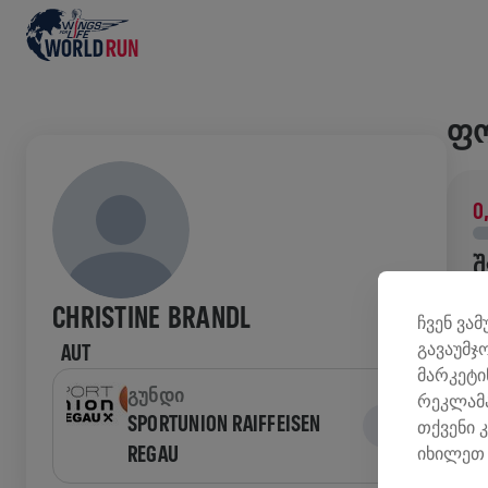
ᲤᲝ
0
Შ
შ
CHRISTINE BRANDL
ჩვენ ვა
კ
გავაუმჯ
AUT
მარკეტი
ᲘᲡ
ᲒᲣᲜᲓᲘ
რეკლამა
SPORTUNION RAIFFEISEN
თქვენი 
REGAU
იხილეთ 
W