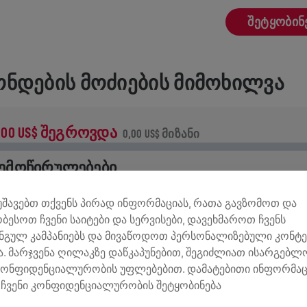
ᲨᲔᲢᲧᲝᲑᲘᲜ
ᲜᲓᲔᲑᲘᲡ ᲛᲝᲫᲘᲔᲑᲘᲡ ᲛᲘᲛᲝᲮᲘᲚᲕᲐ
,00 US$ ᲨᲔᲒᲠᲝᲕᲓᲐ
0,00 US$ ᲛᲘᲖᲐᲜᲘ
ᲔᲛᲝᲬᲘᲠᲣᲚᲔᲑᲔᲑᲘ
ემოწირულების 100% ხმარდება ზურგის ტვინის
მუშავებთ თქვენს პირად ინფორმაციას, რათა გავზომოთ და
ვლევებს.
ობესოთ ჩვენი საიტები და სერვისები, დავეხმაროთ ჩვენს
ნგულ კამპანიებს და მივაწოდოთ პერსონალიზებული კონტე
ᲢᲝᲠᲘᲐ
. მარჯვენა ღილაკზე დაწკაპუნებით, შეგიძლიათ ისარგებ
კონფიდენციალურობის უფლებებით. დამატებითი ინფორმაც
ჩვენი კონფიდენციალურობის შეტყობინება
INGS FOR LIFE WORLD RUN
2026