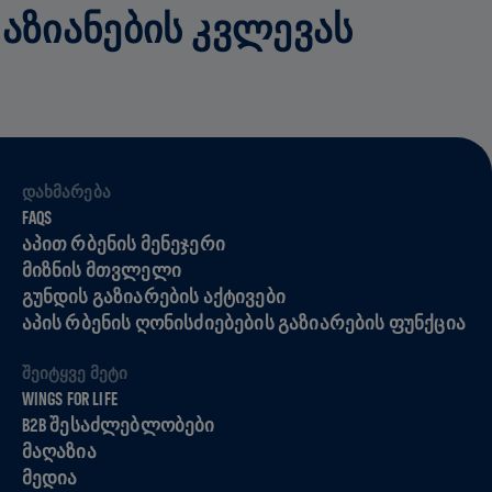
ᲓᲐᲖᲘᲐᲜᲔᲑᲘᲡ ᲙᲕᲚᲔᲕᲐᲡ
ᲓᲐᲮᲛᲐᲠᲔᲑᲐ
FAQS
ᲐᲞᲘᲗ ᲠᲑᲔᲜᲘᲡ ᲛᲔᲜᲔᲯᲔᲠᲘ
ᲛᲘᲖᲜᲘᲡ ᲛᲗᲕᲚᲔᲚᲘ
ᲒᲣᲜᲓᲘᲡ ᲒᲐᲖᲘᲐᲠᲔᲑᲘᲡ ᲐᲥᲢᲘᲕᲔᲑᲘ
ᲐᲞᲘᲡ ᲠᲑᲔᲜᲘᲡ ᲦᲝᲜᲘᲡᲫᲘᲔᲑᲔᲑᲘᲡ ᲒᲐᲖᲘᲐᲠᲔᲑᲘᲡ ᲤᲣᲜᲥᲪᲘᲐ
ᲨᲔᲘᲢᲧᲕᲔ ᲛᲔᲢᲘ
WINGS FOR LIFE
B2B ᲨᲔᲡᲐᲫᲚᲔᲑᲚᲝᲑᲔᲑᲘ
ᲛᲐᲦᲐᲖᲘᲐ
ᲛᲔᲓᲘᲐ