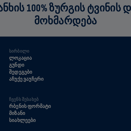
ᲮᲘᲡ 100% ᲖᲣᲠᲒᲘᲡ ᲢᲕᲘᲜᲘᲡ 
ᲛᲝᲮᲛᲐᲠᲓᲔᲑᲐ
ᲡᲘᲠᲑᲘᲚᲘ
ᲚᲝᲙᲐᲪᲘᲐ
ᲒᲣᲜᲓᲘ
ᲨᲔᲓᲔᲒᲔᲑᲘ
ᲐᲩᲣᲥᲔ ᲕᲐᲣᲩᲔᲠᲘ
ᲩᲕᲔᲜᲡ ᲨᲔᲡᲐᲮᲔᲑ
ᲠᲑᲔᲜᲘᲡ ᲤᲝᲠᲛᲐᲢᲘ
ᲛᲘᲖᲐᲜᲘ
ᲡᲘᲐᲮᲚᲔᲔᲑᲘ