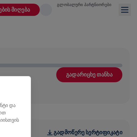
ᲒᲚᲝᲑᲐᲚᲣᲠᲘ ᲞᲐᲠᲢᲜᲘᲝᲠᲔᲑᲘ
ᲔᲑᲘᲡ ᲛᲘᲦᲔᲑᲐ
ᲒᲐᲓᲐᲠᲘᲪᲮᲔ ᲗᲐᲜᲮᲐ
ნტი და
ლოთ
იისთვის
ᲒᲐᲓᲛᲝᲬᲔᲠᲔ ᲡᲔᲠᲢᲘᲤᲘᲙᲐᲢᲘ