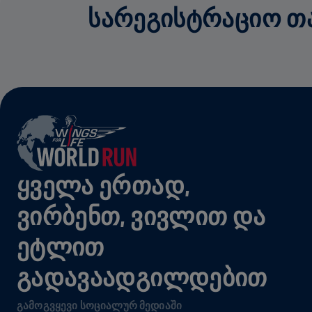
ᲡᲐᲠᲔᲒᲘᲡᲢᲠᲐᲪᲘᲝ ᲗᲐᲜ
ᲧᲕᲔᲚᲐ ᲔᲠᲗᲐᲓ,
ᲕᲘᲠᲑᲔᲜᲗ, ᲕᲘᲕᲚᲘᲗ ᲓᲐ
ᲔᲢᲚᲘᲗ
ᲒᲐᲓᲐᲕᲐᲐᲓᲒᲘᲚᲓᲔᲑᲘᲗ
ᲒᲐᲛᲝᲒᲕᲧᲔᲕᲘ ᲡᲝᲪᲘᲐᲚᲣᲠ ᲛᲔᲓᲘᲐᲨᲘ