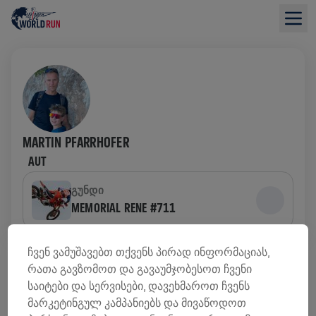
MARTIN PFARRHOFER
AUT
ᲒᲣᲜᲓᲘ
MEMORIAL RENE #711
ᲤᲝᲜᲓᲔᲑᲘᲡ ᲛᲝᲫᲘᲔᲑᲘᲡ ᲛᲘᲛᲝᲮᲘᲚᲕᲐ
ჩვენ ვამუშავებთ თქვენს პირად ინფორმაციას,
რათა გავზომოთ და გავაუმჯობესოთ ჩვენი
საიტები და სერვისები, დავეხმაროთ ჩვენს
0,00 US$ ᲨᲔᲒᲠᲝᲕᲓᲐ
0,00 US$ ᲛᲘᲖᲐᲜᲘ
მარკეტინგულ კამპანიებს და მივაწოდოთ