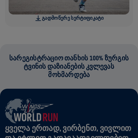
ᲒᲐᲓᲛᲝᲬᲔᲠᲔ ᲡᲔᲠᲢᲘᲤᲘᲙᲐᲢᲘ
ᲡᲐᲠᲔᲒᲘᲡᲢᲠᲐᲪᲘᲝ ᲗᲐᲜᲮᲘᲡ 100% ᲖᲣᲠᲒᲘᲡ
ᲢᲕᲘᲜᲘᲡ ᲓᲐᲖᲘᲐᲜᲔᲑᲘᲡ ᲙᲕᲚᲔᲕᲐᲡ
ᲛᲝᲮᲛᲐᲠᲓᲔᲑᲐ
ᲧᲕᲔᲚᲐ ᲔᲠᲗᲐᲓ, ᲕᲘᲠᲑᲔᲜᲗ, ᲕᲘᲕᲚᲘᲗ
ᲓᲐ ᲔᲢᲚᲘᲗ ᲒᲐᲓᲐᲕᲐᲐᲓᲒᲘᲚᲓᲔᲑᲘᲗ