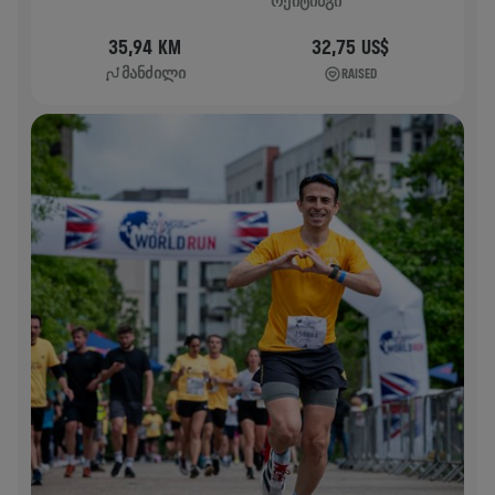
ᲠᲔᲘᲢᲘᲜᲒᲘ
35,94 KM
32,75 US$
ᲛᲐᲜᲫᲘᲚᲘ
RAISED