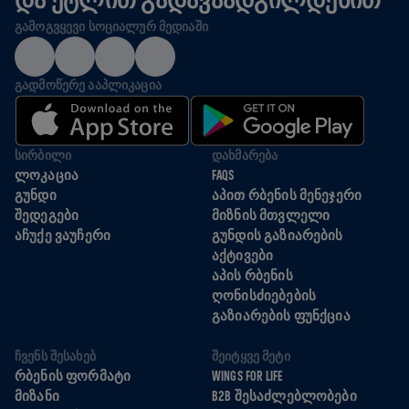
ᲒᲐᲛᲝᲒᲕᲧᲔᲕᲘ ᲡᲝᲪᲘᲐᲚᲣᲠ ᲛᲔᲓᲘᲐᲨᲘ
ᲒᲐᲓᲛᲝᲬᲔᲠᲔ ᲐᲐᲞᲚᲘᲙᲐᲪᲘᲐ
ᲡᲘᲠᲑᲘᲚᲘ
ᲓᲐᲮᲛᲐᲠᲔᲑᲐ
ᲚᲝᲙᲐᲪᲘᲐ
FAQS
ᲒᲣᲜᲓᲘ
ᲐᲞᲘᲗ ᲠᲑᲔᲜᲘᲡ ᲛᲔᲜᲔᲯᲔᲠᲘ
ᲨᲔᲓᲔᲒᲔᲑᲘ
ᲛᲘᲖᲜᲘᲡ ᲛᲗᲕᲚᲔᲚᲘ
ᲐᲩᲣᲥᲔ ᲕᲐᲣᲩᲔᲠᲘ
ᲒᲣᲜᲓᲘᲡ ᲒᲐᲖᲘᲐᲠᲔᲑᲘᲡ
ᲐᲥᲢᲘᲕᲔᲑᲘ
ᲐᲞᲘᲡ ᲠᲑᲔᲜᲘᲡ
ᲦᲝᲜᲘᲡᲫᲘᲔᲑᲔᲑᲘᲡ
ᲒᲐᲖᲘᲐᲠᲔᲑᲘᲡ ᲤᲣᲜᲥᲪᲘᲐ
ᲩᲕᲔᲜᲡ ᲨᲔᲡᲐᲮᲔᲑ
ᲨᲔᲘᲢᲧᲕᲔ ᲛᲔᲢᲘ
ᲠᲑᲔᲜᲘᲡ ᲤᲝᲠᲛᲐᲢᲘ
WINGS FOR LIFE
ᲛᲘᲖᲐᲜᲘ
B2B ᲨᲔᲡᲐᲫᲚᲔᲑᲚᲝᲑᲔᲑᲘ