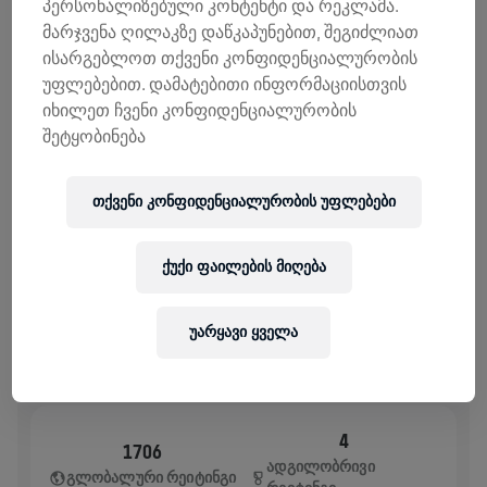
პერსონალიზებული კონტენტი და რეკლამა.
ᲨᲔᲛᲝᲬᲘᲠᲣᲚᲔᲑᲔᲑᲘ
ᲒᲐᲓᲐᲠᲘᲪᲮᲔ ᲗᲐᲜᲮᲐ
მარჯვენა ღილაკზე დაწკაპუნებით, შეგიძლიათ
შემოწირულების 100% ხმარდება ზურგის ტვინის
ისარგებლოთ თქვენი კონფიდენციალურობის
კვლევებს.
უფლებებით. დამატებითი ინფორმაციისთვის
იხილეთ ჩვენი კონფიდენციალურობის
ᲘᲡᲢᲝᲠᲘᲐ
შეტყობინება
WINGS FOR LIFE WORLD RUN
2025
თქვენი კონფიდენციალურობის უფლებები
APP RUN
ქუქი ფაილების მიღება
ALTENBERG BEI LINZ
May 04, 2025
11:00 AM UTC
უარყავი ყველა
4
1706
ᲐᲓᲒᲘᲚᲝᲑᲠᲘᲕᲘ
ᲒᲚᲝᲑᲐᲚᲣᲠᲘ ᲠᲔᲘᲢᲘᲜᲒᲘ