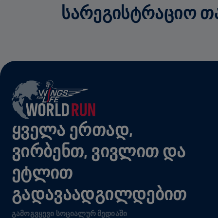
ᲡᲐᲠᲔᲒᲘᲡᲢᲠᲐᲪᲘᲝ ᲗᲐᲜ
ᲧᲕᲔᲚᲐ ᲔᲠᲗᲐᲓ,
ᲕᲘᲠᲑᲔᲜᲗ, ᲕᲘᲕᲚᲘᲗ ᲓᲐ
ᲔᲢᲚᲘᲗ
ᲒᲐᲓᲐᲕᲐᲐᲓᲒᲘᲚᲓᲔᲑᲘᲗ
ᲒᲐᲛᲝᲒᲕᲧᲔᲕᲘ ᲡᲝᲪᲘᲐᲚᲣᲠ ᲛᲔᲓᲘᲐᲨᲘ