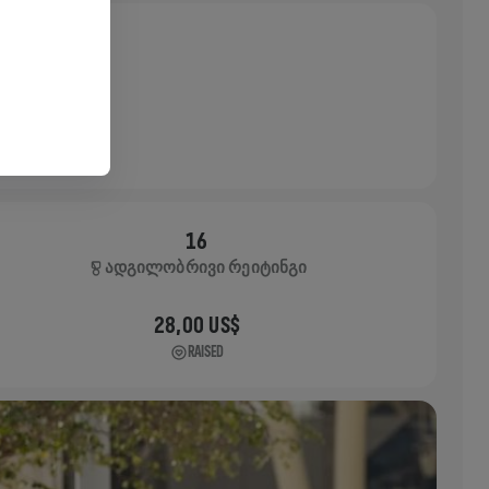
16
ᲐᲓᲒᲘᲚᲝᲑᲠᲘᲕᲘ ᲠᲔᲘᲢᲘᲜᲒᲘ
28,00 US$
RAISED