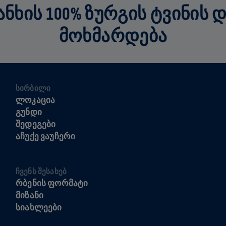
ᲮᲘᲡ 100% ᲖᲣᲠᲒᲘᲡ ᲢᲕᲘᲜᲘᲡ 
ᲛᲝᲮᲛᲐᲠᲓᲔᲑᲐ
ᲡᲘᲠᲑᲘᲚᲘ
ᲚᲝᲙᲐᲪᲘᲐ
ᲒᲣᲜᲓᲘ
ᲨᲔᲓᲔᲒᲔᲑᲘ
ᲐᲩᲣᲥᲔ ᲕᲐᲣᲩᲔᲠᲘ
ᲩᲕᲔᲜᲡ ᲨᲔᲡᲐᲮᲔᲑ
ᲠᲑᲔᲜᲘᲡ ᲤᲝᲠᲛᲐᲢᲘ
ᲛᲘᲖᲐᲜᲘ
ᲡᲘᲐᲮᲚᲔᲔᲑᲘ