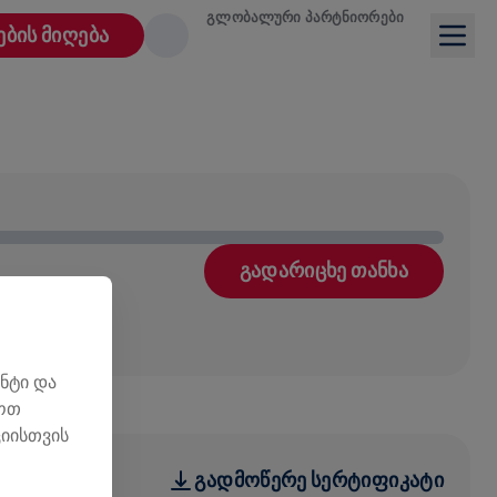
ᲒᲚᲝᲑᲐᲚᲣᲠᲘ ᲞᲐᲠᲢᲜᲘᲝᲠᲔᲑᲘ
ᲔᲑᲘᲡ ᲛᲘᲦᲔᲑᲐ
ᲒᲐᲓᲐᲠᲘᲪᲮᲔ ᲗᲐᲜᲮᲐ
ნტი და
ლოთ
იისთვის
ᲒᲐᲓᲛᲝᲬᲔᲠᲔ ᲡᲔᲠᲢᲘᲤᲘᲙᲐᲢᲘ