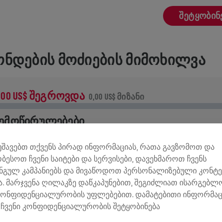
ᲨᲔᲢᲧᲝᲑᲘᲜ
ᲜᲓᲔᲑᲘᲡ ᲛᲝᲫᲘᲔᲑᲘᲡ ᲛᲘᲛᲝᲮᲘᲚᲕᲐ
,00 US$ ᲨᲔᲒᲠᲝᲕᲓᲐ
0,00 US$ ᲛᲘᲖᲐᲜᲘ
ᲔᲛᲝᲬᲘᲠᲣᲚᲔᲑᲔᲑᲘ
ემოწირულების 100% ხმარდება ზურგის ტვინის
მუშავებთ თქვენს პირად ინფორმაციას, რათა გავზომოთ და
ვლევებს.
ობესოთ ჩვენი საიტები და სერვისები, დავეხმაროთ ჩვენს
ნგულ კამპანიებს და მივაწოდოთ პერსონალიზებული კონტე
ᲢᲝᲠᲘᲐ
. მარჯვენა ღილაკზე დაწკაპუნებით, შეგიძლიათ ისარგებ
კონფიდენციალურობის უფლებებით. დამატებითი ინფორმაც
ჩვენი კონფიდენციალურობის შეტყობინება
INGS FOR LIFE WORLD RUN
2024