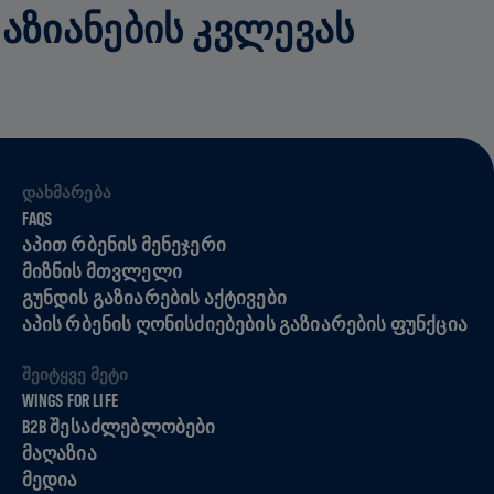
ᲓᲐᲖᲘᲐᲜᲔᲑᲘᲡ ᲙᲕᲚᲔᲕᲐᲡ
ᲓᲐᲮᲛᲐᲠᲔᲑᲐ
FAQS
ᲐᲞᲘᲗ ᲠᲑᲔᲜᲘᲡ ᲛᲔᲜᲔᲯᲔᲠᲘ
ᲛᲘᲖᲜᲘᲡ ᲛᲗᲕᲚᲔᲚᲘ
ᲒᲣᲜᲓᲘᲡ ᲒᲐᲖᲘᲐᲠᲔᲑᲘᲡ ᲐᲥᲢᲘᲕᲔᲑᲘ
ᲐᲞᲘᲡ ᲠᲑᲔᲜᲘᲡ ᲦᲝᲜᲘᲡᲫᲘᲔᲑᲔᲑᲘᲡ ᲒᲐᲖᲘᲐᲠᲔᲑᲘᲡ ᲤᲣᲜᲥᲪᲘᲐ
ᲨᲔᲘᲢᲧᲕᲔ ᲛᲔᲢᲘ
WINGS FOR LIFE
B2B ᲨᲔᲡᲐᲫᲚᲔᲑᲚᲝᲑᲔᲑᲘ
ᲛᲐᲦᲐᲖᲘᲐ
ᲛᲔᲓᲘᲐ