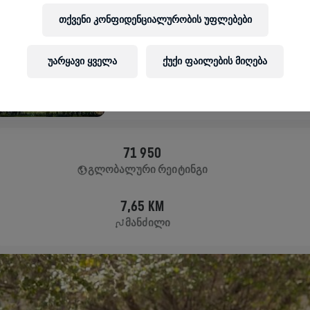
APP RUN
თქვენი კონფიდენციალურობის უფლებები
DALLAS
May 05, 2024
უარყავი ყველა
ქუქი ფაილების მიღება
11:00 AM UTC
71 950
ᲒᲚᲝᲑᲐᲚᲣᲠᲘ ᲠᲔᲘᲢᲘᲜᲒᲘ
7,65 KM
ᲛᲐᲜᲫᲘᲚᲘ