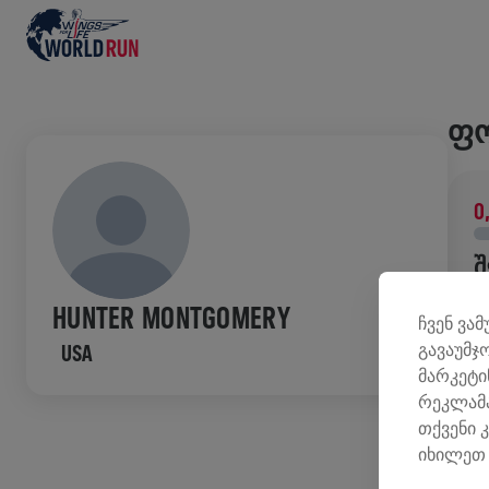
ᲤᲝ
0
Შ
შ
HUNTER MONTGOMERY
ჩვენ ვა
კ
გავაუმჯ
USA
მარკეტი
ᲘᲡ
რეკლამა
თქვენი 
იხილეთ 
W