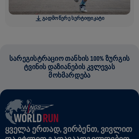
ᲒᲐᲓᲛᲝᲬᲔᲠᲔ ᲡᲔᲠᲢᲘᲤᲘᲙᲐᲢᲘ
ᲡᲐᲠᲔᲒᲘᲡᲢᲠᲐᲪᲘᲝ ᲗᲐᲜᲮᲘᲡ 100% ᲖᲣᲠᲒᲘᲡ
ᲢᲕᲘᲜᲘᲡ ᲓᲐᲖᲘᲐᲜᲔᲑᲘᲡ ᲙᲕᲚᲔᲕᲐᲡ
ᲛᲝᲮᲛᲐᲠᲓᲔᲑᲐ
ᲧᲕᲔᲚᲐ ᲔᲠᲗᲐᲓ, ᲕᲘᲠᲑᲔᲜᲗ, ᲕᲘᲕᲚᲘᲗ
ᲓᲐ ᲔᲢᲚᲘᲗ ᲒᲐᲓᲐᲕᲐᲐᲓᲒᲘᲚᲓᲔᲑᲘᲗ