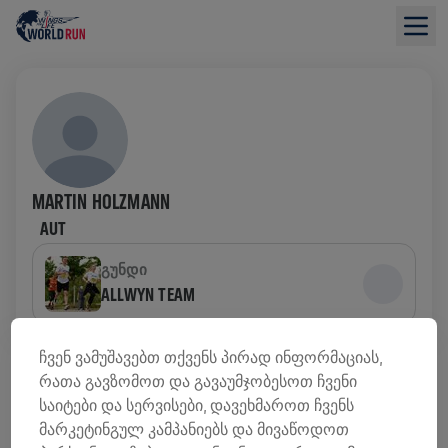
MARTIN HOLZMANN
AUT
ᲒᲣᲜᲓᲘ
ALLWYN TEAM
ᲤᲝᲜᲓᲔᲑᲘᲡ ᲛᲝᲫᲘᲔᲑᲘᲡ ᲛᲘᲛᲝᲮᲘᲚᲕᲐ
ჩვენ ვამუშავებთ თქვენს პირად ინფორმაციას,
რათა გავზომოთ და გავაუმჯობესოთ ჩვენი
საიტები და სერვისები, დავეხმაროთ ჩვენს
0,00 US$ ᲨᲔᲒᲠᲝᲕᲓᲐ
0,00 US$ ᲛᲘᲖᲐᲜᲘ
მარკეტინგულ კამპანიებს და მივაწოდოთ