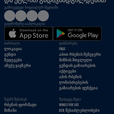
ᲒᲐᲛᲝᲒᲕᲧᲔᲕᲘ ᲡᲝᲪᲘᲐᲚᲣᲠ ᲛᲔᲓᲘᲐᲨᲘ
ᲒᲐᲓᲛᲝᲬᲔᲠᲔ ᲐᲐᲞᲚᲘᲙᲐᲪᲘᲐ
ᲡᲘᲠᲑᲘᲚᲘ
ᲓᲐᲮᲛᲐᲠᲔᲑᲐ
ᲚᲝᲙᲐᲪᲘᲐ
FAQS
ᲒᲣᲜᲓᲘ
ᲐᲞᲘᲗ ᲠᲑᲔᲜᲘᲡ ᲛᲔᲜᲔᲯᲔᲠᲘ
ᲨᲔᲓᲔᲒᲔᲑᲘ
ᲛᲘᲖᲜᲘᲡ ᲛᲗᲕᲚᲔᲚᲘ
ᲐᲩᲣᲥᲔ ᲕᲐᲣᲩᲔᲠᲘ
ᲒᲣᲜᲓᲘᲡ ᲒᲐᲖᲘᲐᲠᲔᲑᲘᲡ
ᲐᲥᲢᲘᲕᲔᲑᲘ
ᲐᲞᲘᲡ ᲠᲑᲔᲜᲘᲡ
ᲦᲝᲜᲘᲡᲫᲘᲔᲑᲔᲑᲘᲡ
ᲒᲐᲖᲘᲐᲠᲔᲑᲘᲡ ᲤᲣᲜᲥᲪᲘᲐ
ᲩᲕᲔᲜᲡ ᲨᲔᲡᲐᲮᲔᲑ
ᲨᲔᲘᲢᲧᲕᲔ ᲛᲔᲢᲘ
ᲠᲑᲔᲜᲘᲡ ᲤᲝᲠᲛᲐᲢᲘ
WINGS FOR LIFE
ᲛᲘᲖᲐᲜᲘ
B2B ᲨᲔᲡᲐᲫᲚᲔᲑᲚᲝᲑᲔᲑᲘ