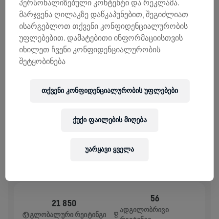
პერსონალიზებული კონტენტი და რეკლამა.
ᲨᲔᲛᲝᲬᲘᲠᲣᲚᲔᲑᲔᲑᲘ
ᲒᲐᲓᲐᲠᲘᲪᲮᲔ ᲗᲐᲜᲮᲐ
მარჯვენა ღილაკზე დაწკაპუნებით, შეგიძლიათ
შემოწირულების 100% ხმარდება ზურგის ტვინის
ისარგებლოთ თქვენი კონფიდენციალურობის
კვლევებს.
უფლებებით. დამატებითი ინფორმაციისთვის
იხილეთ ჩვენი კონფიდენციალურობის
ᲘᲡᲢᲝᲠᲘᲐ
შეტყობინება
WINGS FOR LIFE WORLD RUN
2025
თქვენი კონფიდენციალურობის უფლებები
APP RUN
ქუქი ფაილების მიღება
ZELL AM SEE
May 04, 2025
11:00 AM UTC
უარყავი ყველა
56
21 850
ᲐᲓᲒᲘᲚᲝᲑᲠᲘᲕᲘ
ᲒᲚᲝᲑᲐᲚᲣᲠᲘ ᲠᲔᲘᲢᲘᲜᲒᲘ