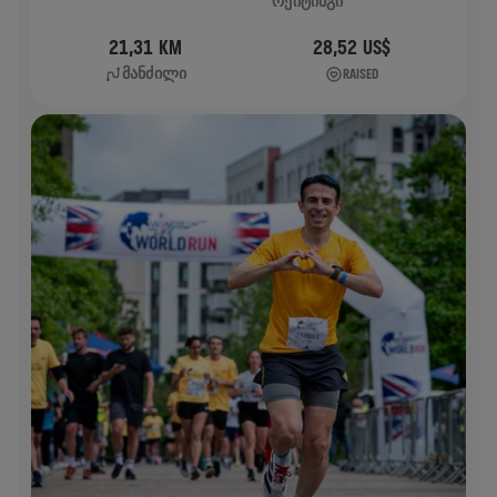
ᲠᲔᲘᲢᲘᲜᲒᲘ
21,31 KM
28,52 US$
ᲛᲐᲜᲫᲘᲚᲘ
RAISED