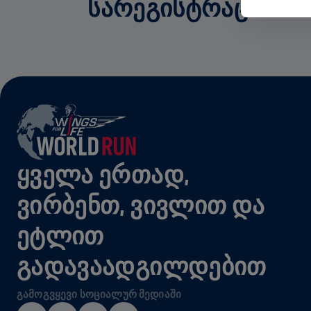
ᲡᲐᲠᲔᲒᲘᲡᲢᲠᲐᲪᲘᲝ ᲗᲐᲜ
ᲧᲕᲔᲚᲐ ᲔᲠᲗᲐᲓ,
ᲕᲘᲠᲑᲔᲜᲗ, ᲕᲘᲕᲚᲘᲗ ᲓᲐ
ᲔᲢᲚᲘᲗ
ᲒᲐᲓᲐᲕᲐᲐᲓᲒᲘᲚᲓᲔᲑᲘᲗ
ᲒᲐᲛᲝᲒᲕᲧᲔᲕᲘ ᲡᲝᲪᲘᲐᲚᲣᲠ ᲛᲔᲓᲘᲐᲨᲘ