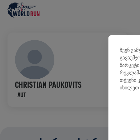
ᲤᲝ
ჩვენ ვა
გავაუმჯ
0
მარკეტი
რეკლამა
Შ
თქვენი 
CHRISTIAN PAUKOVITS
შ
იხილეთ 
AUT
კ