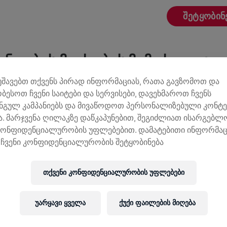
ᲨᲔᲢᲧᲝᲑᲘᲜ
ᲜᲓᲔᲑᲘᲡ ᲛᲝᲫᲘᲔᲑᲘᲡ ᲛᲘᲛᲝᲮᲘᲚᲕᲐ
მუშავებთ თქვენს პირად ინფორმაციას, რათა გავზომოთ და
ობესოთ ჩვენი საიტები და სერვისები, დავეხმაროთ ჩვენს
,00 US$ ᲨᲔᲒᲠᲝᲕᲓᲐ
0,00 US$ ᲛᲘᲖᲐᲜᲘ
ნგულ კამპანიებს და მივაწოდოთ პერსონალიზებული კონტე
. მარჯვენა ღილაკზე დაწკაპუნებით, შეგიძლიათ ისარგებ
ᲔᲛᲝᲬᲘᲠᲣᲚᲔᲑᲔᲑᲘ
კონფიდენციალურობის უფლებებით. დამატებითი ინფორმაც
ემოწირულების 100% ხმარდება ზურგის ტვინის
ჩვენი კონფიდენციალურობის შეტყობინება
ვლევებს.
თქვენი კონფიდენციალურობის უფლებები
უარყავი ყველა
ქუქი ფაილების მიღება