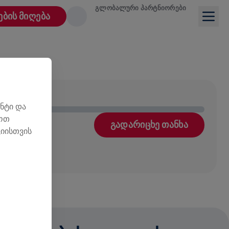
ᲒᲚᲝᲑᲐᲚᲣᲠᲘ ᲞᲐᲠᲢᲜᲘᲝᲠᲔᲑᲘ
ᲔᲑᲘᲡ ᲛᲘᲦᲔᲑᲐ
ნტი და
ლოთ
ᲒᲐᲓᲐᲠᲘᲪᲮᲔ ᲗᲐᲜᲮᲐ
იისთვის