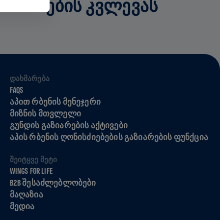
ᲓᲐᲖᲘᲐᲜᲔᲑᲘᲡ ᲙᲕᲚᲔᲕᲐᲡ
ᲓᲐᲮᲛᲐᲠᲔᲑᲐ
FAQS
ᲐᲞᲘᲗ ᲠᲑᲔᲜᲘᲡ ᲛᲔᲜᲔᲯᲔᲠᲘ
ᲛᲘᲖᲜᲘᲡ ᲛᲗᲕᲚᲔᲚᲘ
ᲒᲣᲜᲓᲘᲡ ᲒᲐᲖᲘᲐᲠᲔᲑᲘᲡ ᲐᲥᲢᲘᲕᲔᲑᲘ
ᲐᲞᲘᲡ ᲠᲑᲔᲜᲘᲡ ᲦᲝᲜᲘᲡᲫᲘᲔᲑᲔᲑᲘᲡ ᲒᲐᲖᲘᲐᲠᲔᲑᲘᲡ ᲤᲣᲜᲥᲪᲘᲐ
ᲨᲔᲘᲢᲧᲕᲔ ᲛᲔᲢᲘ
WINGS FOR LIFE
B2B ᲨᲔᲡᲐᲫᲚᲔᲑᲚᲝᲑᲔᲑᲘ
ᲛᲐᲦᲐᲖᲘᲐ
ᲛᲔᲓᲘᲐ