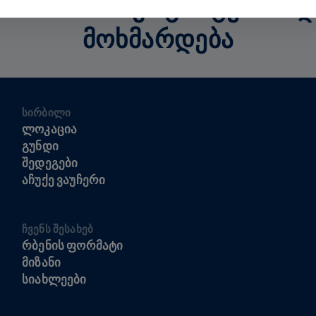
ᲮᲘᲡ 100% ᲖᲣᲠᲒᲘᲡ ᲢᲕᲘᲜᲘᲡ 
ᲛᲝᲮᲛᲐᲠᲓᲔᲑᲐ
ᲡᲘᲠᲑᲘᲚᲘ
ᲚᲝᲙᲐᲪᲘᲐ
ᲒᲣᲜᲓᲘ
ᲨᲔᲓᲔᲒᲔᲑᲘ
ᲐᲩᲣᲥᲔ ᲕᲐᲣᲩᲔᲠᲘ
ᲩᲕᲔᲜᲡ ᲨᲔᲡᲐᲮᲔᲑ
ᲠᲑᲔᲜᲘᲡ ᲤᲝᲠᲛᲐᲢᲘ
ᲛᲘᲖᲐᲜᲘ
ᲡᲘᲐᲮᲚᲔᲔᲑᲘ