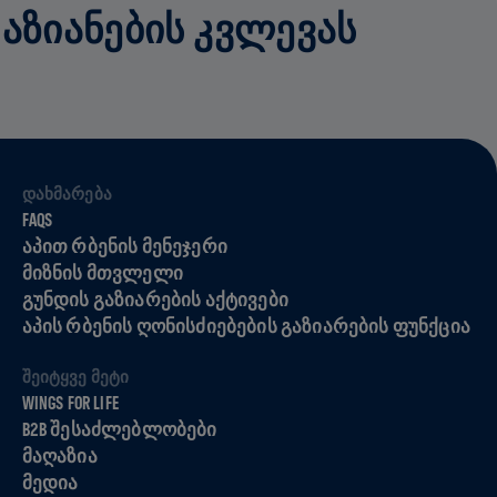
ᲓᲐᲖᲘᲐᲜᲔᲑᲘᲡ ᲙᲕᲚᲔᲕᲐᲡ
ᲓᲐᲮᲛᲐᲠᲔᲑᲐ
FAQS
ᲐᲞᲘᲗ ᲠᲑᲔᲜᲘᲡ ᲛᲔᲜᲔᲯᲔᲠᲘ
ᲛᲘᲖᲜᲘᲡ ᲛᲗᲕᲚᲔᲚᲘ
ᲒᲣᲜᲓᲘᲡ ᲒᲐᲖᲘᲐᲠᲔᲑᲘᲡ ᲐᲥᲢᲘᲕᲔᲑᲘ
ᲐᲞᲘᲡ ᲠᲑᲔᲜᲘᲡ ᲦᲝᲜᲘᲡᲫᲘᲔᲑᲔᲑᲘᲡ ᲒᲐᲖᲘᲐᲠᲔᲑᲘᲡ ᲤᲣᲜᲥᲪᲘᲐ
ᲨᲔᲘᲢᲧᲕᲔ ᲛᲔᲢᲘ
WINGS FOR LIFE
B2B ᲨᲔᲡᲐᲫᲚᲔᲑᲚᲝᲑᲔᲑᲘ
ᲛᲐᲦᲐᲖᲘᲐ
ᲛᲔᲓᲘᲐ