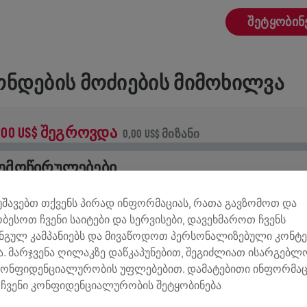
ᲨᲔᲢᲧᲝᲑᲘᲜ
ᲜᲓᲔᲑᲘᲡ ᲛᲝᲫᲘᲔᲑᲘᲡ ᲛᲘᲛᲝᲮᲘᲚᲕᲐ
,00 US$ ᲨᲔᲒᲠᲝᲕᲓᲐ
0,00 US$ ᲛᲘᲖᲐᲜᲘ
ᲔᲛᲝᲬᲘᲠᲣᲚᲔᲑᲔᲑᲘ
ემოწირულების 100% ხმარდება ზურგის ტვინის
მუშავებთ თქვენს პირად ინფორმაციას, რათა გავზომოთ და
ვლევებს.
ობესოთ ჩვენი საიტები და სერვისები, დავეხმაროთ ჩვენს
ნგულ კამპანიებს და მივაწოდოთ პერსონალიზებული კონტე
ᲢᲝᲠᲘᲐ
. მარჯვენა ღილაკზე დაწკაპუნებით, შეგიძლიათ ისარგებ
კონფიდენციალურობის უფლებებით. დამატებითი ინფორმაც
ჩვენი კონფიდენციალურობის შეტყობინება
INGS FOR LIFE WORLD RUN
2025