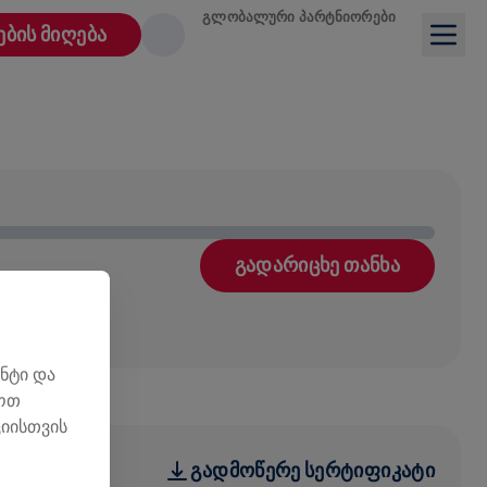
ᲒᲚᲝᲑᲐᲚᲣᲠᲘ ᲞᲐᲠᲢᲜᲘᲝᲠᲔᲑᲘ
ᲔᲑᲘᲡ ᲛᲘᲦᲔᲑᲐ
ᲒᲐᲓᲐᲠᲘᲪᲮᲔ ᲗᲐᲜᲮᲐ
ნტი და
ლოთ
იისთვის
ᲒᲐᲓᲛᲝᲬᲔᲠᲔ ᲡᲔᲠᲢᲘᲤᲘᲙᲐᲢᲘ