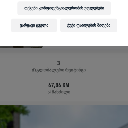
APP RUN
თქვენი კონფიდენციალურობის უფლებები
TOKYO
May 04, 2025
უარყავი ყველა
ქუქი ფაილების მიღება
11:00 AM UTC
3
ᲒᲚᲝᲑᲐᲚᲣᲠᲘ ᲠᲔᲘᲢᲘᲜᲒᲘ
67,86 KM
ᲛᲐᲜᲫᲘᲚᲘ