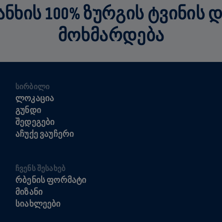
ᲮᲘᲡ 100% ᲖᲣᲠᲒᲘᲡ ᲢᲕᲘᲜᲘᲡ 
ᲛᲝᲮᲛᲐᲠᲓᲔᲑᲐ
ᲡᲘᲠᲑᲘᲚᲘ
ᲚᲝᲙᲐᲪᲘᲐ
ᲒᲣᲜᲓᲘ
ᲨᲔᲓᲔᲒᲔᲑᲘ
ᲐᲩᲣᲥᲔ ᲕᲐᲣᲩᲔᲠᲘ
ᲩᲕᲔᲜᲡ ᲨᲔᲡᲐᲮᲔᲑ
ᲠᲑᲔᲜᲘᲡ ᲤᲝᲠᲛᲐᲢᲘ
ᲛᲘᲖᲐᲜᲘ
ᲡᲘᲐᲮᲚᲔᲔᲑᲘ