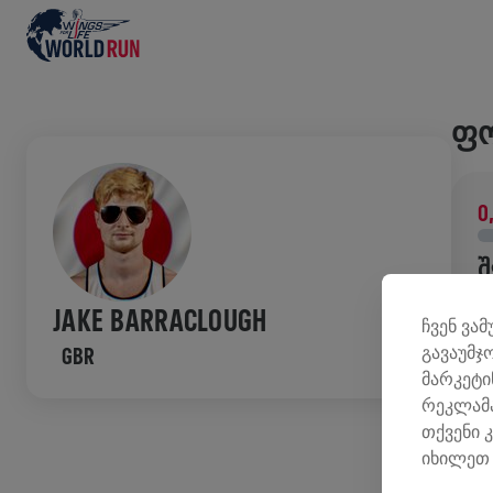
ᲤᲝ
0
Შ
შ
JAKE BARRACLOUGH
ჩვენ ვა
კ
გავაუმჯ
GBR
მარკეტი
ᲘᲡ
რეკლამა
თქვენი 
იხილეთ 
W