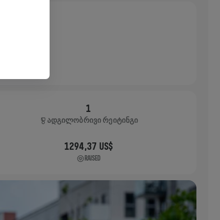
1
ᲐᲓᲒᲘᲚᲝᲑᲠᲘᲕᲘ ᲠᲔᲘᲢᲘᲜᲒᲘ
1294,37 US$
RAISED