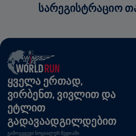
ᲡᲐᲠᲔᲒᲘᲡᲢᲠᲐᲪᲘᲝ ᲗᲐᲜ
ᲧᲕᲔᲚᲐ ᲔᲠᲗᲐᲓ,
ᲕᲘᲠᲑᲔᲜᲗ, ᲕᲘᲕᲚᲘᲗ ᲓᲐ
ᲔᲢᲚᲘᲗ
ᲒᲐᲓᲐᲕᲐᲐᲓᲒᲘᲚᲓᲔᲑᲘᲗ
ᲒᲐᲛᲝᲒᲕᲧᲔᲕᲘ ᲡᲝᲪᲘᲐᲚᲣᲠ ᲛᲔᲓᲘᲐᲨᲘ