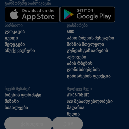
ᲒᲐᲓᲛᲝᲬᲔᲠᲔ ᲐᲐᲞᲚᲘᲙᲐᲪᲘᲐ
ᲡᲘᲠᲑᲘᲚᲘ
ᲓᲐᲮᲛᲐᲠᲔᲑᲐ
ᲚᲝᲙᲐᲪᲘᲐ
FAQS
ᲒᲣᲜᲓᲘ
ᲐᲞᲘᲗ ᲠᲑᲔᲜᲘᲡ ᲛᲔᲜᲔᲯᲔᲠᲘ
ᲨᲔᲓᲔᲒᲔᲑᲘ
ᲛᲘᲖᲜᲘᲡ ᲛᲗᲕᲚᲔᲚᲘ
ᲐᲩᲣᲥᲔ ᲕᲐᲣᲩᲔᲠᲘ
ᲒᲣᲜᲓᲘᲡ ᲒᲐᲖᲘᲐᲠᲔᲑᲘᲡ
ᲐᲥᲢᲘᲕᲔᲑᲘ
ᲐᲞᲘᲡ ᲠᲑᲔᲜᲘᲡ
ᲦᲝᲜᲘᲡᲫᲘᲔᲑᲔᲑᲘᲡ
ᲒᲐᲖᲘᲐᲠᲔᲑᲘᲡ ᲤᲣᲜᲥᲪᲘᲐ
ᲩᲕᲔᲜᲡ ᲨᲔᲡᲐᲮᲔᲑ
ᲨᲔᲘᲢᲧᲕᲔ ᲛᲔᲢᲘ
ᲠᲑᲔᲜᲘᲡ ᲤᲝᲠᲛᲐᲢᲘ
WINGS FOR LIFE
ᲛᲘᲖᲐᲜᲘ
B2B ᲨᲔᲡᲐᲫᲚᲔᲑᲚᲝᲑᲔᲑᲘ
ᲡᲘᲐᲮᲚᲔᲔᲑᲘ
ᲛᲐᲦᲐᲖᲘᲐ
ᲛᲔᲓᲘᲐ
ᲥᲐᲠᲗᲣᲚᲘ
KM