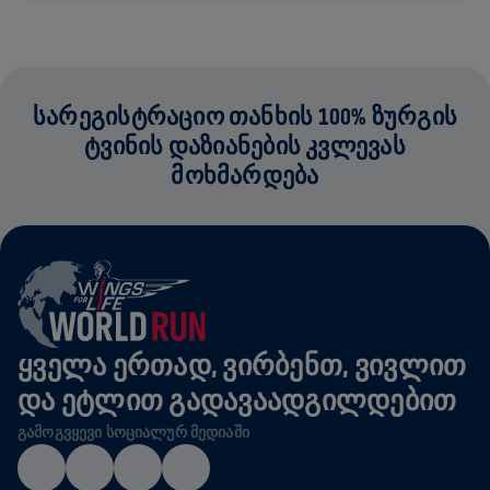
ᲡᲐᲠᲔᲒᲘᲡᲢᲠᲐᲪᲘᲝ ᲗᲐᲜᲮᲘᲡ 100% ᲖᲣᲠᲒᲘᲡ
ᲢᲕᲘᲜᲘᲡ ᲓᲐᲖᲘᲐᲜᲔᲑᲘᲡ ᲙᲕᲚᲔᲕᲐᲡ
ᲛᲝᲮᲛᲐᲠᲓᲔᲑᲐ
ᲧᲕᲔᲚᲐ ᲔᲠᲗᲐᲓ, ᲕᲘᲠᲑᲔᲜᲗ, ᲕᲘᲕᲚᲘᲗ
ᲓᲐ ᲔᲢᲚᲘᲗ ᲒᲐᲓᲐᲕᲐᲐᲓᲒᲘᲚᲓᲔᲑᲘᲗ
ᲒᲐᲛᲝᲒᲕᲧᲔᲕᲘ ᲡᲝᲪᲘᲐᲚᲣᲠ ᲛᲔᲓᲘᲐᲨᲘ