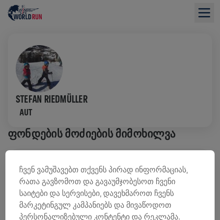
STEFAN RIEDMÜLLER
AUT
ᲤᲝᲜᲓᲔᲑᲘᲡ ᲛᲝᲫᲘᲔᲑᲘᲡ ᲛᲘᲛᲝᲮᲘᲚᲕᲐ
0,00 US$ ᲨᲔᲒᲠᲝᲕᲓᲐ
0,00 US$ ᲛᲘᲖᲐᲜᲘ
ჩვენ ვამუშავებთ თქვენს პირად ინფორმაციას,
რათა გავზომოთ და გავაუმჯობესოთ ჩვენი
ᲨᲔᲛᲝᲬᲘᲠᲣᲚᲔᲑᲔᲑᲘ
ᲒᲐᲓᲐᲠᲘᲪᲮᲔ ᲗᲐᲜᲮᲐ
საიტები და სერვისები, დავეხმაროთ ჩვენს
შემოწირულების 100% ხმარდება ზურგის ტვინის
მარკეტინგულ კამპანიებს და მივაწოდოთ
კვლევებს.
პერსონალიზებული კონტენტი და რეკლამა.