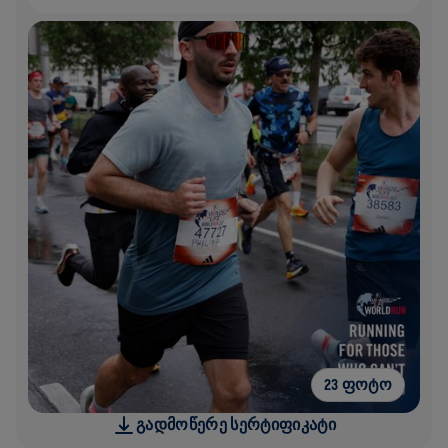
23 ᲤᲝᲢᲝ
ᲒᲐᲓᲛᲝᲬᲔᲠᲔ ᲡᲔᲠᲢᲘᲤᲘᲙᲐᲢᲘ