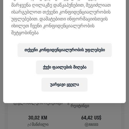
მარჯვენა ღილაკზე დაწკაპუნებით, შეგიძლიათ
ᲘᲡᲢᲝᲠᲘᲐ
ისარგებლოთ თქვენი კონფიდენციალურობის
უფლებებით. დამატებითი ინფორმაციისთვის
იხილეთ ჩვენი კონფიდენციალურობის
WINGS FOR LIFE WORLD RUN
2025
შეტყობინება
ᲠᲑᲔᲜᲐ ᲤᲘᲜᲘᲨᲘᲡ
ᲛᲐᲜᲥᲐᲜᲘᲡ ᲗᲐᲜᲮᲚᲔᲑᲘᲗ
თქვენი კონფიდენციალურობის უფლებები
ᲕᲔᲜᲐ
May 04, 2025
11:00 AM UTC
ქუქი ფაილების მიღება
უარყავი ყველა
498
5290
ᲐᲓᲒᲘᲚᲝᲑᲠᲘᲕᲘ
ᲒᲚᲝᲑᲐᲚᲣᲠᲘ ᲠᲔᲘᲢᲘᲜᲒᲘ
ᲠᲔᲘᲢᲘᲜᲒᲘ
30,02 KM
64,42 US$
ᲛᲐᲜᲫᲘᲚᲘ
RAISED