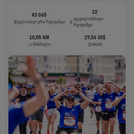
22
43 065
ᲐᲓᲒᲘᲚᲝᲑᲠᲘᲕᲘ
ᲒᲚᲝᲑᲐᲚᲣᲠᲘ ᲠᲔᲘᲢᲘᲜᲒᲘ
ᲠᲔᲘᲢᲘᲜᲒᲘ
10,85 KM
29,56 US$
ᲛᲐᲜᲫᲘᲚᲘ
RAISED