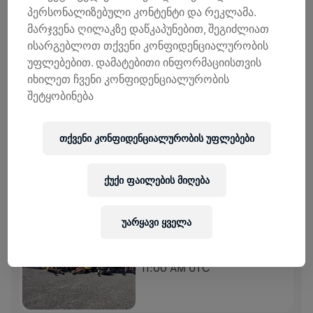
პერსონალიზებული კონტენტი და რეკლამა.
მარჯვენა ღილაკზე დაწკაპუნებით, შეგიძლიათ
0,00 US$ ᲨᲔᲒᲠᲝᲕᲓᲐ
0,00 US$ ᲛᲘᲖᲐᲜᲘ
ისარგებლოთ თქვენი კონფიდენციალურობის
უფლებებით. დამატებითი ინფორმაციისთვის
ᲨᲔᲛᲝᲬᲘᲠᲣᲚᲔᲑᲔᲑᲘ
ᲒᲐᲓᲐᲠᲘᲪᲮᲔ ᲗᲐᲜᲮᲐ
იხილეთ ჩვენი კონფიდენციალურობის
შემოწირულების 100% ხმარდება ზურგის ტვინის
შეტყობინება
კვლევებს.
ᲘᲡᲢᲝᲠᲘᲐ
თქვენი კონფიდენციალურობის უფლებები
WINGS FOR LIFE WORLD RUN
2026
ქუქი ფაილების მიღება
APP RUN
უარყავი ყველა
WUNDSCHUH GRAZ UMGEBUNG
May 10, 2026
11:00 AM UTC