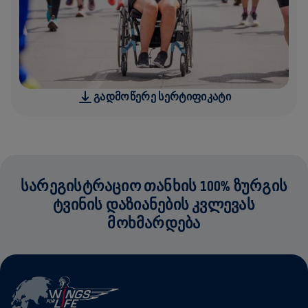
ᲒᲐᲓᲛᲝᲬᲔᲠᲔ ᲡᲔᲠᲢᲘᲤᲘᲙᲐᲢᲘ
ᲡᲐᲠᲔᲒᲘᲡᲢᲠᲐᲪᲘᲝ ᲗᲐᲜᲮᲘᲡ 100% ᲖᲣᲠᲒᲘᲡ
ᲢᲕᲘᲜᲘᲡ ᲓᲐᲖᲘᲐᲜᲔᲑᲘᲡ ᲙᲕᲚᲔᲕᲐᲡ
ᲛᲝᲮᲛᲐᲠᲓᲔᲑᲐ