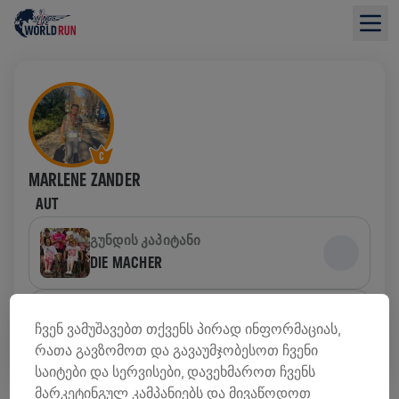
MARLENE ZANDER
AUT
ᲒᲣᲜᲓᲘᲡ ᲙᲐᲞᲘᲢᲐᲜᲘ
DIE MACHER
ᲒᲣᲜᲓᲘ
ჩვენ ვამუშავებთ თქვენს პირად ინფორმაციას,
DIE MACHER
რათა გავზომოთ და გავაუმჯობესოთ ჩვენი
საიტები და სერვისები, დავეხმაროთ ჩვენს
ᲤᲝᲜᲓᲔᲑᲘᲡ ᲛᲝᲫᲘᲔᲑᲘᲡ ᲛᲘᲛᲝᲮᲘᲚᲕᲐ
მარკეტინგულ კამპანიებს და მივაწოდოთ