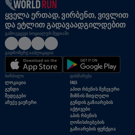
ᲧᲕᲔᲚᲐ ᲔᲠᲗᲐᲓ, ᲕᲘᲠᲑᲔᲜᲗ, ᲕᲘᲕᲚᲘᲗ
ᲓᲐ ᲔᲢᲚᲘᲗ ᲒᲐᲓᲐᲕᲐᲐᲓᲒᲘᲚᲓᲔᲑᲘᲗ
ᲒᲐᲛᲝᲒᲕᲧᲔᲕᲘ ᲡᲝᲪᲘᲐᲚᲣᲠ ᲛᲔᲓᲘᲐᲨᲘ
ᲒᲐᲓᲛᲝᲬᲔᲠᲔ ᲐᲐᲞᲚᲘᲙᲐᲪᲘᲐ
ᲡᲘᲠᲑᲘᲚᲘ
ᲓᲐᲮᲛᲐᲠᲔᲑᲐ
ᲚᲝᲙᲐᲪᲘᲐ
FAQS
ᲒᲣᲜᲓᲘ
ᲐᲞᲘᲗ ᲠᲑᲔᲜᲘᲡ ᲛᲔᲜᲔᲯᲔᲠᲘ
ᲨᲔᲓᲔᲒᲔᲑᲘ
ᲛᲘᲖᲜᲘᲡ ᲛᲗᲕᲚᲔᲚᲘ
ᲐᲩᲣᲥᲔ ᲕᲐᲣᲩᲔᲠᲘ
ᲒᲣᲜᲓᲘᲡ ᲒᲐᲖᲘᲐᲠᲔᲑᲘᲡ
ᲐᲥᲢᲘᲕᲔᲑᲘ
ᲐᲞᲘᲡ ᲠᲑᲔᲜᲘᲡ
ᲦᲝᲜᲘᲡᲫᲘᲔᲑᲔᲑᲘᲡ
ᲒᲐᲖᲘᲐᲠᲔᲑᲘᲡ ᲤᲣᲜᲥᲪᲘᲐ