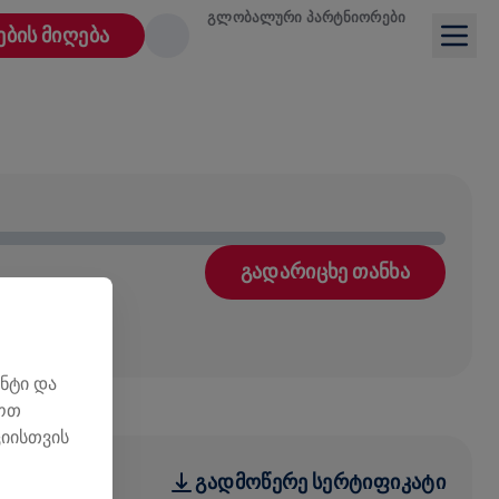
ᲒᲚᲝᲑᲐᲚᲣᲠᲘ ᲞᲐᲠᲢᲜᲘᲝᲠᲔᲑᲘ
ᲔᲑᲘᲡ ᲛᲘᲦᲔᲑᲐ
ᲒᲐᲓᲐᲠᲘᲪᲮᲔ ᲗᲐᲜᲮᲐ
ნტი და
ლოთ
იისთვის
ᲒᲐᲓᲛᲝᲬᲔᲠᲔ ᲡᲔᲠᲢᲘᲤᲘᲙᲐᲢᲘ