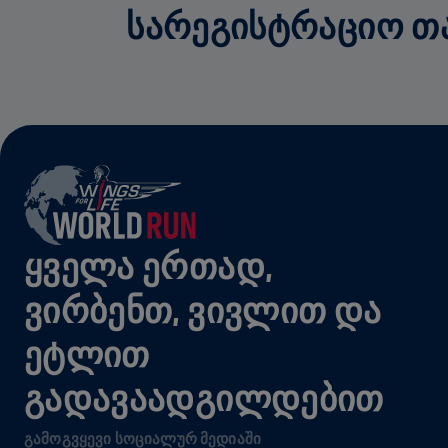
ᲡᲐᲠᲔᲒᲘᲡᲢᲠᲐᲪᲘᲝ ᲗᲐᲜ
ᲧᲕᲔᲚᲐ ᲔᲠᲗᲐᲓ,
ᲕᲘᲠᲑᲔᲜᲗ, ᲕᲘᲕᲚᲘᲗ ᲓᲐ
ᲔᲢᲚᲘᲗ
ᲒᲐᲓᲐᲕᲐᲐᲓᲒᲘᲚᲓᲔᲑᲘᲗ
ᲒᲐᲛᲝᲒᲕᲧᲔᲕᲘ ᲡᲝᲪᲘᲐᲚᲣᲠ ᲛᲔᲓᲘᲐᲨᲘ