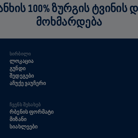
ᲮᲘᲡ 100% ᲖᲣᲠᲒᲘᲡ ᲢᲕᲘᲜᲘᲡ 
ᲛᲝᲮᲛᲐᲠᲓᲔᲑᲐ
ᲡᲘᲠᲑᲘᲚᲘ
ᲚᲝᲙᲐᲪᲘᲐ
ᲒᲣᲜᲓᲘ
ᲨᲔᲓᲔᲒᲔᲑᲘ
ᲐᲩᲣᲥᲔ ᲕᲐᲣᲩᲔᲠᲘ
ᲩᲕᲔᲜᲡ ᲨᲔᲡᲐᲮᲔᲑ
ᲠᲑᲔᲜᲘᲡ ᲤᲝᲠᲛᲐᲢᲘ
ᲛᲘᲖᲐᲜᲘ
ᲡᲘᲐᲮᲚᲔᲔᲑᲘ