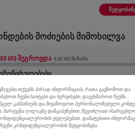
ᲨᲔᲢᲧᲝᲑᲘᲜ
ᲜᲓᲔᲑᲘᲡ ᲛᲝᲫᲘᲔᲑᲘᲡ ᲛᲘᲛᲝᲮᲘᲚᲕᲐ
,00 US$ ᲨᲔᲒᲠᲝᲕᲓᲐ
0,00 US$ ᲛᲘᲖᲐᲜᲘ
ᲔᲛᲝᲬᲘᲠᲣᲚᲔᲑᲔᲑᲘ
ემოწირულების 100% ხმარდება ზურგის ტვინის
მუშავებთ თქვენს პირად ინფორმაციას, რათა გავზომოთ და
ვლევებს.
ობესოთ ჩვენი საიტები და სერვისები, დავეხმაროთ ჩვენს
ნგულ კამპანიებს და მივაწოდოთ პერსონალიზებული კონტე
ᲢᲝᲠᲘᲐ
. მარჯვენა ღილაკზე დაწკაპუნებით, შეგიძლიათ ისარგებ
კონფიდენციალურობის უფლებებით. დამატებითი ინფორმაც
ჩვენი კონფიდენციალურობის შეტყობინება
INGS FOR LIFE WORLD RUN
2025