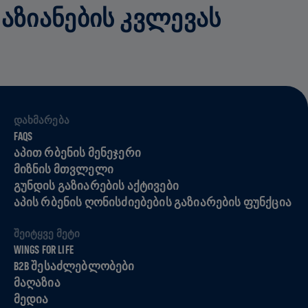
ᲓᲐᲖᲘᲐᲜᲔᲑᲘᲡ ᲙᲕᲚᲔᲕᲐᲡ
ᲓᲐᲮᲛᲐᲠᲔᲑᲐ
FAQS
ᲐᲞᲘᲗ ᲠᲑᲔᲜᲘᲡ ᲛᲔᲜᲔᲯᲔᲠᲘ
ᲛᲘᲖᲜᲘᲡ ᲛᲗᲕᲚᲔᲚᲘ
ᲒᲣᲜᲓᲘᲡ ᲒᲐᲖᲘᲐᲠᲔᲑᲘᲡ ᲐᲥᲢᲘᲕᲔᲑᲘ
ᲐᲞᲘᲡ ᲠᲑᲔᲜᲘᲡ ᲦᲝᲜᲘᲡᲫᲘᲔᲑᲔᲑᲘᲡ ᲒᲐᲖᲘᲐᲠᲔᲑᲘᲡ ᲤᲣᲜᲥᲪᲘᲐ
ᲨᲔᲘᲢᲧᲕᲔ ᲛᲔᲢᲘ
WINGS FOR LIFE
B2B ᲨᲔᲡᲐᲫᲚᲔᲑᲚᲝᲑᲔᲑᲘ
ᲛᲐᲦᲐᲖᲘᲐ
ᲛᲔᲓᲘᲐ