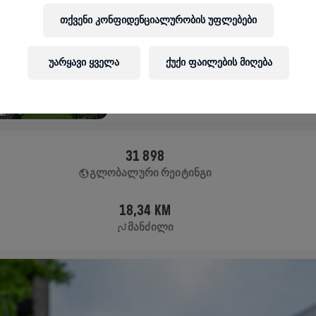
APP RUN
თქვენი კონფიდენციალურობის უფლებები
UNKEN
May 04, 2025
უარყავი ყველა
ქუქი ფაილების მიღება
11:00 AM UTC
31 898
ᲒᲚᲝᲑᲐᲚᲣᲠᲘ ᲠᲔᲘᲢᲘᲜᲒᲘ
18,34 KM
ᲛᲐᲜᲫᲘᲚᲘ