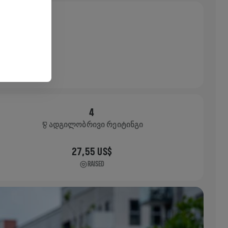
4
ᲐᲓᲒᲘᲚᲝᲑᲠᲘᲕᲘ ᲠᲔᲘᲢᲘᲜᲒᲘ
27,55 US$
RAISED