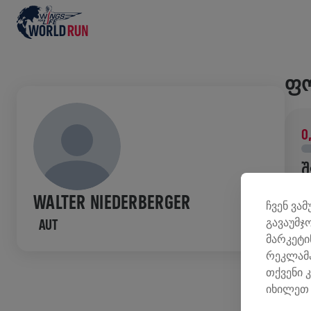
ᲤᲝ
0
Შ
შ
WALTER NIEDERBERGER
ჩვენ ვა
კ
გავაუმჯ
AUT
მარკეტი
ᲘᲡ
რეკლამა
თქვენი 
იხილეთ 
W