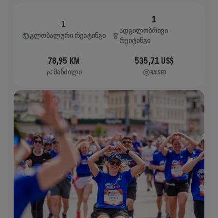
1
1
ᲐᲓᲒᲘᲚᲝᲑᲠᲘᲕᲘ
ᲒᲚᲝᲑᲐᲚᲣᲠᲘ ᲠᲔᲘᲢᲘᲜᲒᲘ
ᲠᲔᲘᲢᲘᲜᲒᲘ
78,95 KM
535,71 US$
ᲛᲐᲜᲫᲘᲚᲘ
RAISED