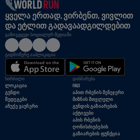
ᲧᲕᲔᲚᲐ ᲔᲠᲗᲐᲓ, ᲕᲘᲠᲑᲔᲜᲗ, ᲕᲘᲕᲚᲘᲗ
ᲓᲐ ᲔᲢᲚᲘᲗ ᲒᲐᲓᲐᲕᲐᲐᲓᲒᲘᲚᲓᲔᲑᲘᲗ
ᲒᲐᲛᲝᲒᲕᲧᲔᲕᲘ ᲡᲝᲪᲘᲐᲚᲣᲠ ᲛᲔᲓᲘᲐᲨᲘ
ᲒᲐᲓᲛᲝᲬᲔᲠᲔ ᲐᲐᲞᲚᲘᲙᲐᲪᲘᲐ
ᲡᲘᲠᲑᲘᲚᲘ
ᲓᲐᲮᲛᲐᲠᲔᲑᲐ
ᲚᲝᲙᲐᲪᲘᲐ
FAQS
ᲒᲣᲜᲓᲘ
ᲐᲞᲘᲗ ᲠᲑᲔᲜᲘᲡ ᲛᲔᲜᲔᲯᲔᲠᲘ
ᲨᲔᲓᲔᲒᲔᲑᲘ
ᲛᲘᲖᲜᲘᲡ ᲛᲗᲕᲚᲔᲚᲘ
ᲐᲩᲣᲥᲔ ᲕᲐᲣᲩᲔᲠᲘ
ᲒᲣᲜᲓᲘᲡ ᲒᲐᲖᲘᲐᲠᲔᲑᲘᲡ
ᲐᲥᲢᲘᲕᲔᲑᲘ
ᲐᲞᲘᲡ ᲠᲑᲔᲜᲘᲡ
ᲦᲝᲜᲘᲡᲫᲘᲔᲑᲔᲑᲘᲡ
ᲒᲐᲖᲘᲐᲠᲔᲑᲘᲡ ᲤᲣᲜᲥᲪᲘᲐ