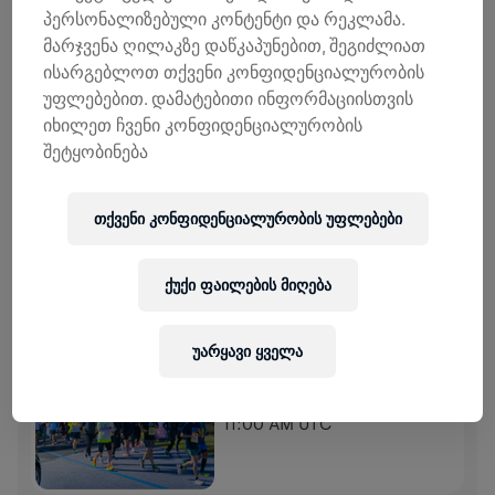
პერსონალიზებული კონტენტი და რეკლამა.
მარჯვენა ღილაკზე დაწკაპუნებით, შეგიძლიათ
0,00 US$ ᲨᲔᲒᲠᲝᲕᲓᲐ
0,00 US$ ᲛᲘᲖᲐᲜᲘ
ისარგებლოთ თქვენი კონფიდენციალურობის
უფლებებით. დამატებითი ინფორმაციისთვის
ᲨᲔᲛᲝᲬᲘᲠᲣᲚᲔᲑᲔᲑᲘ
ᲒᲐᲓᲐᲠᲘᲪᲮᲔ ᲗᲐᲜᲮᲐ
იხილეთ ჩვენი კონფიდენციალურობის
შემოწირულების 100% ხმარდება ზურგის ტვინის
შეტყობინება
კვლევებს.
ᲘᲡᲢᲝᲠᲘᲐ
თქვენი კონფიდენციალურობის უფლებები
WINGS FOR LIFE WORLD RUN
2026
ქუქი ფაილების მიღება
APP RUN
უარყავი ყველა
FUKUOKA
May 10, 2026
11:00 AM UTC