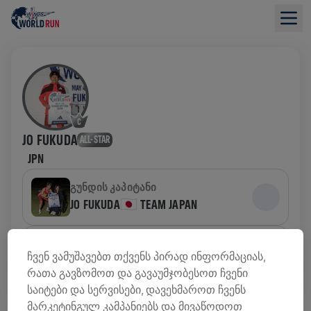
JO FUKUDA
ALL-STAR
JPN
ᲒᲣᲜᲓᲘᲡ ᲙᲐᲞᲘᲢᲐᲜᲘ
JO FUKUDA🇯🇵 TEAM JAPAN
ᲒᲣᲜᲓᲘ
ჩვენ ვამუშავებთ თქვენს პირად ინფორმაციას,
JO FUKUDA🇯🇵 TEAM JAPAN
რათა გავზომოთ და გავაუმჯობესოთ ჩვენი
საიტები და სერვისები, დავეხმაროთ ჩვენს
ᲤᲝᲜᲓᲔᲑᲘᲡ ᲛᲝᲫᲘᲔᲑᲘᲡ ᲛᲘᲛᲝᲮᲘᲚᲕᲐ
მარკეტინგულ კამპანიებს და მივაწოდოთ