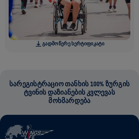
ᲒᲐᲓᲛᲝᲬᲔᲠᲔ ᲡᲔᲠᲢᲘᲤᲘᲙᲐᲢᲘ
ᲡᲐᲠᲔᲒᲘᲡᲢᲠᲐᲪᲘᲝ ᲗᲐᲜᲮᲘᲡ 100% ᲖᲣᲠᲒᲘᲡ
ᲢᲕᲘᲜᲘᲡ ᲓᲐᲖᲘᲐᲜᲔᲑᲘᲡ ᲙᲕᲚᲔᲕᲐᲡ
ᲛᲝᲮᲛᲐᲠᲓᲔᲑᲐ