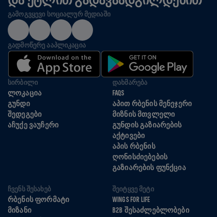
ᲒᲐᲛᲝᲒᲕᲧᲔᲕᲘ ᲡᲝᲪᲘᲐᲚᲣᲠ ᲛᲔᲓᲘᲐᲨᲘ
ᲒᲐᲓᲛᲝᲬᲔᲠᲔ ᲐᲐᲞᲚᲘᲙᲐᲪᲘᲐ
ᲡᲘᲠᲑᲘᲚᲘ
ᲓᲐᲮᲛᲐᲠᲔᲑᲐ
ᲚᲝᲙᲐᲪᲘᲐ
FAQS
ᲒᲣᲜᲓᲘ
ᲐᲞᲘᲗ ᲠᲑᲔᲜᲘᲡ ᲛᲔᲜᲔᲯᲔᲠᲘ
ᲨᲔᲓᲔᲒᲔᲑᲘ
ᲛᲘᲖᲜᲘᲡ ᲛᲗᲕᲚᲔᲚᲘ
ᲐᲩᲣᲥᲔ ᲕᲐᲣᲩᲔᲠᲘ
ᲒᲣᲜᲓᲘᲡ ᲒᲐᲖᲘᲐᲠᲔᲑᲘᲡ
ᲐᲥᲢᲘᲕᲔᲑᲘ
ᲐᲞᲘᲡ ᲠᲑᲔᲜᲘᲡ
ᲦᲝᲜᲘᲡᲫᲘᲔᲑᲔᲑᲘᲡ
ᲒᲐᲖᲘᲐᲠᲔᲑᲘᲡ ᲤᲣᲜᲥᲪᲘᲐ
ᲩᲕᲔᲜᲡ ᲨᲔᲡᲐᲮᲔᲑ
ᲨᲔᲘᲢᲧᲕᲔ ᲛᲔᲢᲘ
ᲠᲑᲔᲜᲘᲡ ᲤᲝᲠᲛᲐᲢᲘ
WINGS FOR LIFE
ᲛᲘᲖᲐᲜᲘ
B2B ᲨᲔᲡᲐᲫᲚᲔᲑᲚᲝᲑᲔᲑᲘ