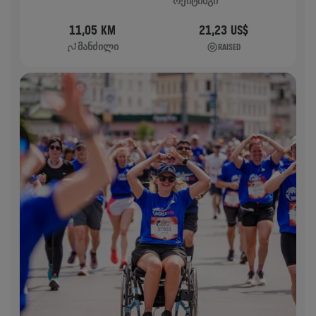
ᲠᲔᲘᲢᲘᲜᲒᲘ
11,05 KM
21,23 US$
ᲛᲐᲜᲫᲘᲚᲘ
RAISED