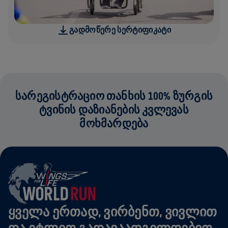
ᲒᲐᲓᲛᲝᲬᲔᲠᲔ ᲡᲔᲠᲢᲘᲤᲘᲙᲐᲢᲘ
ᲡᲐᲠᲔᲒᲘᲡᲢᲠᲐᲪᲘᲝ ᲗᲐᲜᲮᲘᲡ 100% ᲖᲣᲠᲒᲘᲡ
ᲢᲕᲘᲜᲘᲡ ᲓᲐᲖᲘᲐᲜᲔᲑᲘᲡ ᲙᲕᲚᲔᲕᲐᲡ
ᲛᲝᲮᲛᲐᲠᲓᲔᲑᲐ
ᲧᲕᲔᲚᲐ ᲔᲠᲗᲐᲓ, ᲕᲘᲠᲑᲔᲜᲗ, ᲕᲘᲕᲚᲘᲗ
ᲓᲐ ᲔᲢᲚᲘᲗ ᲒᲐᲓᲐᲕᲐᲐᲓᲒᲘᲚᲓᲔᲑᲘᲗ