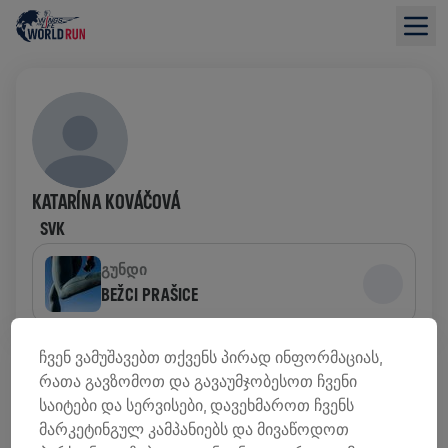
KATARÍNA KOVÁČOVÁ
SVK
ᲒᲣᲜᲓᲘ
BEŽCI PRAŠICE
ᲤᲝᲜᲓᲔᲑᲘᲡ ᲛᲝᲫᲘᲔᲑᲘᲡ ᲛᲘᲛᲝᲮᲘᲚᲕᲐ
ჩვენ ვამუშავებთ თქვენს პირად ინფორმაციას,
რათა გავზომოთ და გავაუმჯობესოთ ჩვენი
საიტები და სერვისები, დავეხმაროთ ჩვენს
0,00 US$ ᲨᲔᲒᲠᲝᲕᲓᲐ
0,00 US$ ᲛᲘᲖᲐᲜᲘ
მარკეტინგულ კამპანიებს და მივაწოდოთ