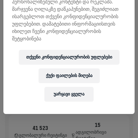
პერსონალიზებული კონტენტი და რეკლამა.
ᲨᲔᲛᲝᲬᲘᲠᲣᲚᲔᲑᲔᲑᲘ
ᲒᲐᲓᲐᲠᲘᲪᲮᲔ ᲗᲐᲜᲮᲐ
მარჯვენა ღილაკზე დაწკაპუნებით, შეგიძლიათ
შემოწირულების 100% ხმარდება ზურგის ტვინის
ისარგებლოთ თქვენი კონფიდენციალურობის
კვლევებს.
უფლებებით. დამატებითი ინფორმაციისთვის
იხილეთ ჩვენი კონფიდენციალურობის
ᲘᲡᲢᲝᲠᲘᲐ
შეტყობინება
WINGS FOR LIFE WORLD RUN
2026
თქვენი კონფიდენციალურობის უფლებები
APP RUN
ქუქი ფაილების მიღება
DUCHONKA
May 10, 2026
11:00 AM UTC
უარყავი ყველა
15
41 523
ᲐᲓᲒᲘᲚᲝᲑᲠᲘᲕᲘ
ᲒᲚᲝᲑᲐᲚᲣᲠᲘ ᲠᲔᲘᲢᲘᲜᲒᲘ