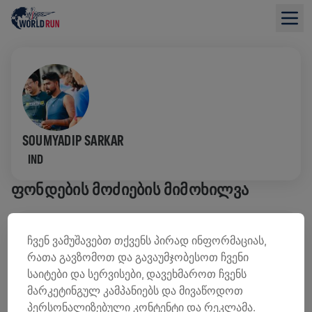
SOUMYADIP SARKAR
IND
ᲤᲝᲜᲓᲔᲑᲘᲡ ᲛᲝᲫᲘᲔᲑᲘᲡ ᲛᲘᲛᲝᲮᲘᲚᲕᲐ
0,00 US$ ᲨᲔᲒᲠᲝᲕᲓᲐ
0,00 US$ ᲛᲘᲖᲐᲜᲘ
ჩვენ ვამუშავებთ თქვენს პირად ინფორმაციას,
რათა გავზომოთ და გავაუმჯობესოთ ჩვენი
ᲨᲔᲛᲝᲬᲘᲠᲣᲚᲔᲑᲔᲑᲘ
ᲒᲐᲓᲐᲠᲘᲪᲮᲔ ᲗᲐᲜᲮᲐ
საიტები და სერვისები, დავეხმაროთ ჩვენს
შემოწირულების 100% ხმარდება ზურგის ტვინის
მარკეტინგულ კამპანიებს და მივაწოდოთ
კვლევებს.
პერსონალიზებული კონტენტი და რეკლამა.