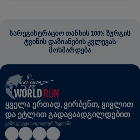
ᲡᲐᲠᲔᲒᲘᲡᲢᲠᲐᲪᲘᲝ ᲗᲐᲜᲮᲘᲡ 100% ᲖᲣᲠᲒᲘᲡ
ᲢᲕᲘᲜᲘᲡ ᲓᲐᲖᲘᲐᲜᲔᲑᲘᲡ ᲙᲕᲚᲔᲕᲐᲡ
ᲛᲝᲮᲛᲐᲠᲓᲔᲑᲐ
ᲧᲕᲔᲚᲐ ᲔᲠᲗᲐᲓ, ᲕᲘᲠᲑᲔᲜᲗ, ᲕᲘᲕᲚᲘᲗ
ᲓᲐ ᲔᲢᲚᲘᲗ ᲒᲐᲓᲐᲕᲐᲐᲓᲒᲘᲚᲓᲔᲑᲘᲗ
ᲒᲐᲛᲝᲒᲕᲧᲔᲕᲘ ᲡᲝᲪᲘᲐᲚᲣᲠ ᲛᲔᲓᲘᲐᲨᲘ