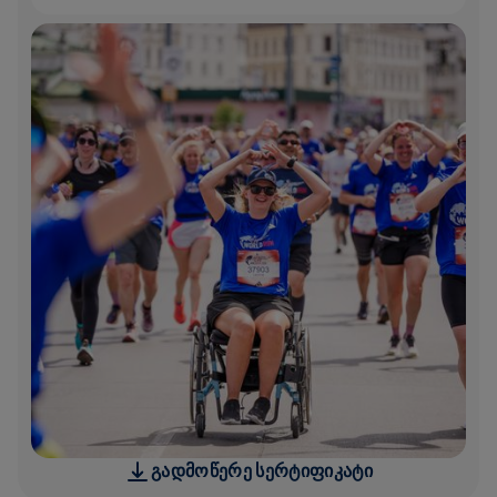
ᲒᲐᲓᲛᲝᲬᲔᲠᲔ ᲡᲔᲠᲢᲘᲤᲘᲙᲐᲢᲘ