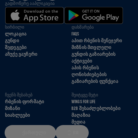
ᲒᲐᲓᲛᲝᲬᲔᲠᲔ ᲐᲐᲞᲚᲘᲙᲐᲪᲘᲐ
ᲡᲘᲠᲑᲘᲚᲘ
ᲓᲐᲮᲛᲐᲠᲔᲑᲐ
ᲚᲝᲙᲐᲪᲘᲐ
FAQS
ᲒᲣᲜᲓᲘ
ᲐᲞᲘᲗ ᲠᲑᲔᲜᲘᲡ ᲛᲔᲜᲔᲯᲔᲠᲘ
ᲨᲔᲓᲔᲒᲔᲑᲘ
ᲛᲘᲖᲜᲘᲡ ᲛᲗᲕᲚᲔᲚᲘ
ᲐᲩᲣᲥᲔ ᲕᲐᲣᲩᲔᲠᲘ
ᲒᲣᲜᲓᲘᲡ ᲒᲐᲖᲘᲐᲠᲔᲑᲘᲡ
ᲐᲥᲢᲘᲕᲔᲑᲘ
ᲐᲞᲘᲡ ᲠᲑᲔᲜᲘᲡ
ᲦᲝᲜᲘᲡᲫᲘᲔᲑᲔᲑᲘᲡ
ᲒᲐᲖᲘᲐᲠᲔᲑᲘᲡ ᲤᲣᲜᲥᲪᲘᲐ
ᲩᲕᲔᲜᲡ ᲨᲔᲡᲐᲮᲔᲑ
ᲨᲔᲘᲢᲧᲕᲔ ᲛᲔᲢᲘ
ᲠᲑᲔᲜᲘᲡ ᲤᲝᲠᲛᲐᲢᲘ
WINGS FOR LIFE
ᲛᲘᲖᲐᲜᲘ
B2B ᲨᲔᲡᲐᲫᲚᲔᲑᲚᲝᲑᲔᲑᲘ
ᲡᲘᲐᲮᲚᲔᲔᲑᲘ
ᲛᲐᲦᲐᲖᲘᲐ
ᲛᲔᲓᲘᲐ
ᲥᲐᲠᲗᲣᲚᲘ
KM