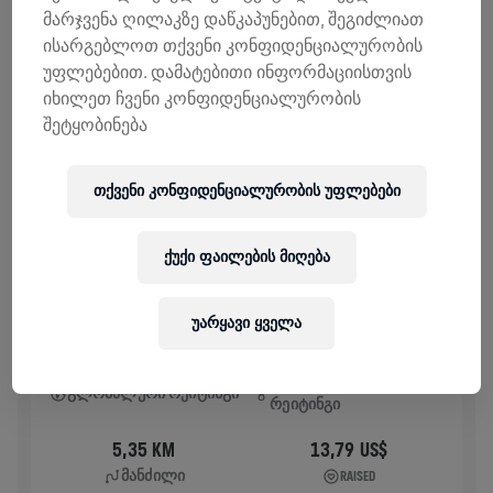
მარჯვენა ღილაკზე დაწკაპუნებით, შეგიძლიათ
ᲘᲡᲢᲝᲠᲘᲐ
ისარგებლოთ თქვენი კონფიდენციალურობის
უფლებებით. დამატებითი ინფორმაციისთვის
იხილეთ ჩვენი კონფიდენციალურობის
WINGS FOR LIFE WORLD RUN
2026
შეტყობინება
APP RUN
თქვენი კონფიდენციალურობის უფლებები
KOLKATA
May 10, 2026
11:00 AM UTC
ქუქი ფაილების მიღება
უარყავი ყველა
98
106 950
ᲐᲓᲒᲘᲚᲝᲑᲠᲘᲕᲘ
ᲒᲚᲝᲑᲐᲚᲣᲠᲘ ᲠᲔᲘᲢᲘᲜᲒᲘ
ᲠᲔᲘᲢᲘᲜᲒᲘ
5,35 KM
13,79 US$
ᲛᲐᲜᲫᲘᲚᲘ
RAISED