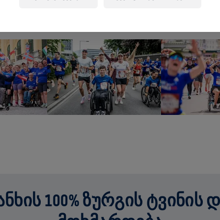
ᲮᲘᲡ 100% ᲖᲣᲠᲒᲘᲡ ᲢᲕᲘᲜᲘᲡ 