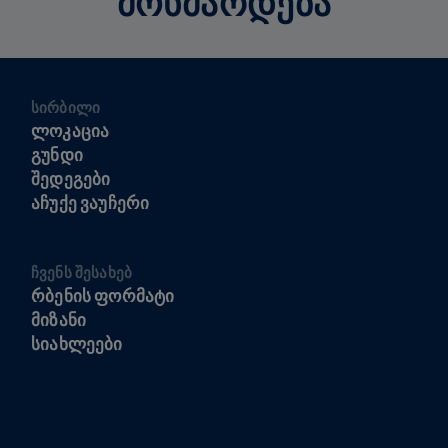
ᲛᲝᲮᲛᲐᲠᲓᲔᲑᲐ
ᲡᲘᲠᲑᲘᲚᲘ
ᲚᲝᲙᲐᲪᲘᲐ
ᲒᲣᲜᲓᲘ
ᲨᲔᲓᲔᲒᲔᲑᲘ
ᲐᲩᲣᲥᲔ ᲕᲐᲣᲩᲔᲠᲘ
ᲩᲕᲔᲜᲡ ᲨᲔᲡᲐᲮᲔᲑ
ᲠᲑᲔᲜᲘᲡ ᲤᲝᲠᲛᲐᲢᲘ
ᲛᲘᲖᲐᲜᲘ
ᲡᲘᲐᲮᲚᲔᲔᲑᲘ