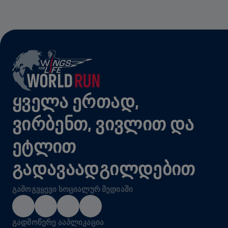
ᲧᲕᲔᲚᲐ ᲔᲠᲗᲐᲓ,
ᲕᲘᲠᲑᲔᲜᲗ, ᲕᲘᲕᲚᲘᲗ ᲓᲐ
ᲔᲢᲚᲘᲗ
ᲒᲐᲓᲐᲕᲐᲐᲓᲒᲘᲚᲓᲔᲑᲘᲗ
ᲒᲐᲛᲝᲒᲕᲧᲔᲕᲘ ᲡᲝᲪᲘᲐᲚᲣᲠ ᲛᲔᲓᲘᲐᲨᲘ
ᲒᲐᲓᲛᲝᲬᲔᲠᲔ ᲐᲐᲞᲚᲘᲙᲐᲪᲘᲐ