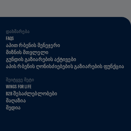
ᲓᲐᲮᲛᲐᲠᲔᲑᲐ
FAQS
ᲐᲞᲘᲗ ᲠᲑᲔᲜᲘᲡ ᲛᲔᲜᲔᲯᲔᲠᲘ
ᲛᲘᲖᲜᲘᲡ ᲛᲗᲕᲚᲔᲚᲘ
ᲒᲣᲜᲓᲘᲡ ᲒᲐᲖᲘᲐᲠᲔᲑᲘᲡ ᲐᲥᲢᲘᲕᲔᲑᲘ
ᲐᲞᲘᲡ ᲠᲑᲔᲜᲘᲡ ᲦᲝᲜᲘᲡᲫᲘᲔᲑᲔᲑᲘᲡ ᲒᲐᲖᲘᲐᲠᲔᲑᲘᲡ ᲤᲣᲜᲥᲪᲘᲐ
ᲨᲔᲘᲢᲧᲕᲔ ᲛᲔᲢᲘ
WINGS FOR LIFE
B2B ᲨᲔᲡᲐᲫᲚᲔᲑᲚᲝᲑᲔᲑᲘ
ᲛᲐᲦᲐᲖᲘᲐ
ᲛᲔᲓᲘᲐ