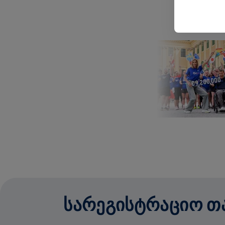
ᲡᲐᲠᲔᲒᲘᲡᲢᲠᲐᲪᲘᲝ ᲗᲐᲜ