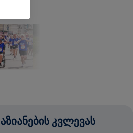
ᲓᲐᲖᲘᲐᲜᲔᲑᲘᲡ ᲙᲕᲚᲔᲕᲐᲡ