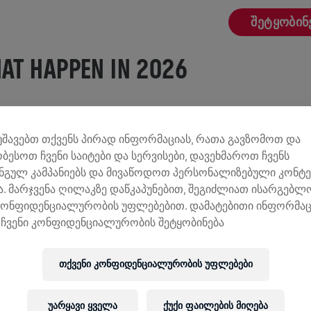
ᲨᲔᲢᲧᲝᲑᲘᲜ
HAT HAPPEN IN 2026
ეუერთდე დიდ მიზანს და გამოიწვიო შენი თავი? ირბი
მუშავებთ თქვენს პირად ინფორმაციას, რათა გავზომოთ და
რბენალთან ერთად ჯანსაღი ცხოვრების მხარდასაჭერ
ობესოთ ჩვენი საიტები და სერვისები, დავეხმაროთ ჩვენს
ნგულ კამპანიებს და მივაწოდოთ პერსონალიზებული კონტე
ჯი განკურნების გზებთან გვაახლოებს. ირბინე იმათთვ
. მარჯვენა ღილაკზე დაწკაპუნებით, შეგიძლიათ ისარგებ
შეუძლია 2027 წლის 9 მაისს!
კონფიდენციალურობის უფლებებით. დამატებითი ინფორმაც
ია იხსნება 2026 წლის 5 ნოემბერს 11:00 საათზე UTC. 
ჩვენი კონფიდენციალურობის შეტყობინება
ყვით, როგორც კი რეგისტრაცია ხელმისაწვდომი გახდ
თქვენი კონფიდენციალურობის უფლებები
ᲨᲔᲢᲧᲝᲑᲘᲜᲔᲑᲘᲡ ᲛᲘᲦᲔᲑᲐ
უარყავი ყველა
ქუქი ფაილების მიღება