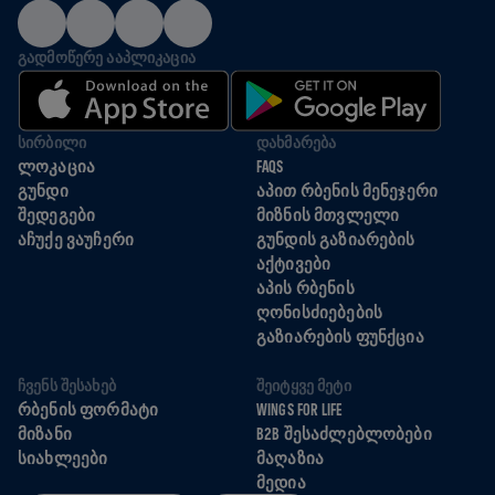
ᲒᲐᲓᲛᲝᲬᲔᲠᲔ ᲐᲐᲞᲚᲘᲙᲐᲪᲘᲐ
ᲡᲘᲠᲑᲘᲚᲘ
ᲓᲐᲮᲛᲐᲠᲔᲑᲐ
ᲚᲝᲙᲐᲪᲘᲐ
FAQS
ᲒᲣᲜᲓᲘ
ᲐᲞᲘᲗ ᲠᲑᲔᲜᲘᲡ ᲛᲔᲜᲔᲯᲔᲠᲘ
ᲨᲔᲓᲔᲒᲔᲑᲘ
ᲛᲘᲖᲜᲘᲡ ᲛᲗᲕᲚᲔᲚᲘ
ᲐᲩᲣᲥᲔ ᲕᲐᲣᲩᲔᲠᲘ
ᲒᲣᲜᲓᲘᲡ ᲒᲐᲖᲘᲐᲠᲔᲑᲘᲡ
ᲐᲥᲢᲘᲕᲔᲑᲘ
ᲐᲞᲘᲡ ᲠᲑᲔᲜᲘᲡ
ᲦᲝᲜᲘᲡᲫᲘᲔᲑᲔᲑᲘᲡ
ᲒᲐᲖᲘᲐᲠᲔᲑᲘᲡ ᲤᲣᲜᲥᲪᲘᲐ
ᲩᲕᲔᲜᲡ ᲨᲔᲡᲐᲮᲔᲑ
ᲨᲔᲘᲢᲧᲕᲔ ᲛᲔᲢᲘ
ᲠᲑᲔᲜᲘᲡ ᲤᲝᲠᲛᲐᲢᲘ
WINGS FOR LIFE
ᲛᲘᲖᲐᲜᲘ
B2B ᲨᲔᲡᲐᲫᲚᲔᲑᲚᲝᲑᲔᲑᲘ
ᲡᲘᲐᲮᲚᲔᲔᲑᲘ
ᲛᲐᲦᲐᲖᲘᲐ
ᲛᲔᲓᲘᲐ