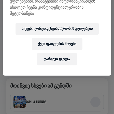
უფლებებით. დამატებითი ინფორმაციისთვის
იხილეთ ჩვენი კონფიდენციალურობის
შეტყობინება
ᲜᲐᲮᲔ ᲒᲣᲜᲓᲔᲑᲘ ᲐᲞᲚᲘᲙᲐᲪᲘᲐᲨᲘ
თქვენი კონფიდენციალურობის უფლებები
გუნდში ხარ თუ საკუთარს ქმნი, აპლიკაციაში
შეისწავლეთ Teams-თან დაკავშირებული ყველაფერი
— ისაუბრეთ, თვალყური ადევნეთ თქვენს
ქუქი ფაილების მიღება
ლიდერბორდს და ერთად აღნიშნეთ.
უარყავი ყველა
ᲛᲝᲘᲬᲕᲘᲔ ᲡᲮᲕᲔᲑᲘ ᲐᲛ ᲒᲣᲜᲓᲨᲘ
AGRU & FRIENDS