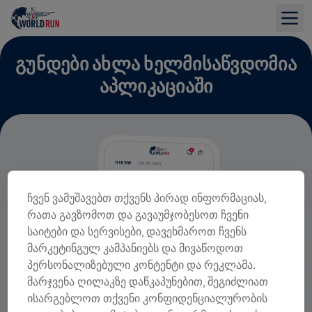
ᲒᲣᲜᲓᲔᲑᲘ ᲐᲮᲚᲐ ᲮᲔᲚᲛᲘᲡᲐᲬᲕᲓᲝᲛᲘᲐ
ᲐᲞᲚᲘᲙᲐᲪᲘᲐᲨᲘ
ჩვენ ვამუშავებთ თქვენს პირად ინფორმაციას,
რათა გავზომოთ და გავაუმჯობესოთ ჩვენი
საიტები და სერვისები, დავეხმაროთ ჩვენს
მარკეტინგულ კამპანიებს და მივაწოდოთ
პერსონალიზებული კონტენტი და რეკლამა.
მარჯვენა ღილაკზე დაწკაპუნებით, შეგიძლიათ
ისარგებლოთ თქვენი კონფიდენციალურობის