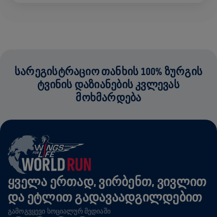
ᲡᲐᲠᲔᲒᲘᲡᲢᲠᲐᲪᲘᲝ ᲗᲐᲜᲮᲘᲡ 100% ᲖᲣᲠᲒᲘᲡ
ᲢᲕᲘᲜᲘᲡ ᲓᲐᲖᲘᲐᲜᲔᲑᲘᲡ ᲙᲕᲚᲔᲕᲐᲡ
ᲛᲝᲮᲛᲐᲠᲓᲔᲑᲐ
ᲧᲕᲔᲚᲐ ᲔᲠᲗᲐᲓ, ᲕᲘᲠᲑᲔᲜᲗ, ᲕᲘᲕᲚᲘᲗ
ᲓᲐ ᲔᲢᲚᲘᲗ ᲒᲐᲓᲐᲕᲐᲐᲓᲒᲘᲚᲓᲔᲑᲘᲗ
ᲒᲐᲛᲝᲒᲕᲧᲔᲕᲘ ᲡᲝᲪᲘᲐᲚᲣᲠ ᲛᲔᲓᲘᲐᲨᲘ