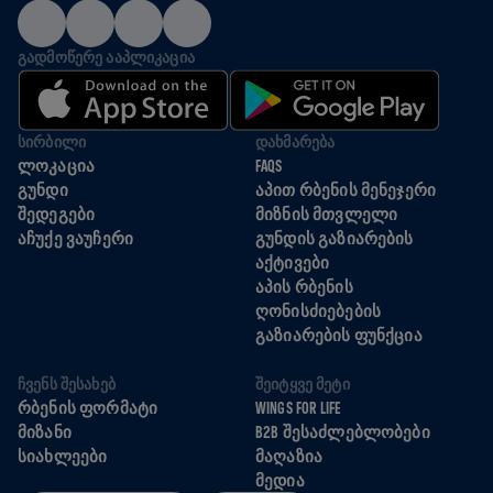
ᲒᲐᲓᲛᲝᲬᲔᲠᲔ ᲐᲐᲞᲚᲘᲙᲐᲪᲘᲐ
ᲡᲘᲠᲑᲘᲚᲘ
ᲓᲐᲮᲛᲐᲠᲔᲑᲐ
ᲚᲝᲙᲐᲪᲘᲐ
FAQS
ᲒᲣᲜᲓᲘ
ᲐᲞᲘᲗ ᲠᲑᲔᲜᲘᲡ ᲛᲔᲜᲔᲯᲔᲠᲘ
ᲨᲔᲓᲔᲒᲔᲑᲘ
ᲛᲘᲖᲜᲘᲡ ᲛᲗᲕᲚᲔᲚᲘ
ᲐᲩᲣᲥᲔ ᲕᲐᲣᲩᲔᲠᲘ
ᲒᲣᲜᲓᲘᲡ ᲒᲐᲖᲘᲐᲠᲔᲑᲘᲡ
ᲐᲥᲢᲘᲕᲔᲑᲘ
ᲐᲞᲘᲡ ᲠᲑᲔᲜᲘᲡ
ᲦᲝᲜᲘᲡᲫᲘᲔᲑᲔᲑᲘᲡ
ᲒᲐᲖᲘᲐᲠᲔᲑᲘᲡ ᲤᲣᲜᲥᲪᲘᲐ
ᲩᲕᲔᲜᲡ ᲨᲔᲡᲐᲮᲔᲑ
ᲨᲔᲘᲢᲧᲕᲔ ᲛᲔᲢᲘ
ᲠᲑᲔᲜᲘᲡ ᲤᲝᲠᲛᲐᲢᲘ
WINGS FOR LIFE
ᲛᲘᲖᲐᲜᲘ
B2B ᲨᲔᲡᲐᲫᲚᲔᲑᲚᲝᲑᲔᲑᲘ
ᲡᲘᲐᲮᲚᲔᲔᲑᲘ
ᲛᲐᲦᲐᲖᲘᲐ
ᲛᲔᲓᲘᲐ