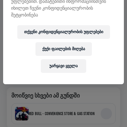
უფლებებით. დამატებითი ინფორმაციისთვის
იხილეთ ჩვენი კონფიდენციალურობის
შეტყობინება
ᲜᲐᲮᲔ ᲒᲣᲜᲓᲔᲑᲘ ᲐᲞᲚᲘᲙᲐᲪᲘᲐᲨᲘ
თქვენი კონფიდენციალურობის უფლებები
გუნდში ხარ თუ საკუთარს ქმნი, აპლიკაციაში
შეისწავლეთ Teams-თან დაკავშირებული ყველაფერი
— ისაუბრეთ, თვალყური ადევნეთ თქვენს
ქუქი ფაილების მიღება
ლიდერბორდს და ერთად აღნიშნეთ.
უარყავი ყველა
ᲛᲝᲘᲬᲕᲘᲔ ᲡᲮᲕᲔᲑᲘ ᲐᲛ ᲒᲣᲜᲓᲨᲘ
RED BULL - CONVENIENCE STORE & GAS STATION