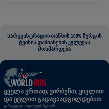
ᲡᲐᲠᲔᲒᲘᲡᲢᲠᲐᲪᲘᲝ ᲗᲐᲜᲮᲘᲡ 100% ᲖᲣᲠᲒᲘᲡ
ᲢᲕᲘᲜᲘᲡ ᲓᲐᲖᲘᲐᲜᲔᲑᲘᲡ ᲙᲕᲚᲔᲕᲐᲡ
ᲛᲝᲮᲛᲐᲠᲓᲔᲑᲐ
ᲧᲕᲔᲚᲐ ᲔᲠᲗᲐᲓ, ᲕᲘᲠᲑᲔᲜᲗ, ᲕᲘᲕᲚᲘᲗ
ᲓᲐ ᲔᲢᲚᲘᲗ ᲒᲐᲓᲐᲕᲐᲐᲓᲒᲘᲚᲓᲔᲑᲘᲗ
ᲒᲐᲛᲝᲒᲕᲧᲔᲕᲘ ᲡᲝᲪᲘᲐᲚᲣᲠ ᲛᲔᲓᲘᲐᲨᲘ