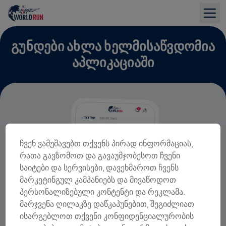
ᲒᲣᲜᲓᲔᲑᲘ ᲐᲮᲚᲐ ᲮᲔᲚᲛᲘᲡᲐᲬᲕᲓᲝᲛᲘᲐ
ᲐᲞᲚᲘᲙᲐᲪᲘᲐᲨᲘ
ჩვენ ვამუშავებთ თქვენს პირად ინფორმაციას,
რათა გავზომოთ და გავაუმჯობესოთ ჩვენი
საიტები და სერვისები, დავეხმაროთ ჩვენს
მარკეტინგულ კამპანიებს და მივაწოდოთ
პერსონალიზებული კონტენტი და რეკლამა.
მარჯვენა ღილაკზე დაწკაპუნებით, შეგიძლიათ
ისარგებლოთ თქვენი კონფიდენციალურობის