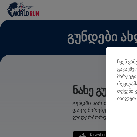
ᲒᲣᲜᲓᲔᲑᲘ Ა
ჩვენ ვა
გავაუმჯ
მარკეტი
რეკლამა
ᲜᲐᲮᲔ ᲒᲣᲜᲓᲔᲑ
თქვენი 
იხილეთ 
გუნდში ხარ თუ საკუთარს
დაკავშირებული ყველაფე
ლიდერბორდს და ერთად