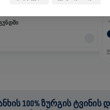
 ᲒᲣᲜᲓᲨᲘ
ᲮᲘᲡ 100% ᲖᲣᲠᲒᲘᲡ ᲢᲕᲘᲜᲘᲡ 