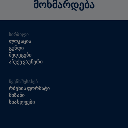
ᲛᲝᲮᲛᲐᲠᲓᲔᲑᲐ
ᲡᲘᲠᲑᲘᲚᲘ
ᲚᲝᲙᲐᲪᲘᲐ
ᲒᲣᲜᲓᲘ
ᲨᲔᲓᲔᲒᲔᲑᲘ
ᲐᲩᲣᲥᲔ ᲕᲐᲣᲩᲔᲠᲘ
ᲩᲕᲔᲜᲡ ᲨᲔᲡᲐᲮᲔᲑ
ᲠᲑᲔᲜᲘᲡ ᲤᲝᲠᲛᲐᲢᲘ
ᲛᲘᲖᲐᲜᲘ
ᲡᲘᲐᲮᲚᲔᲔᲑᲘ