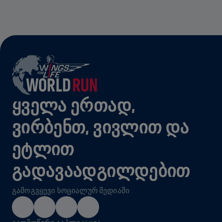
ᲧᲕᲔᲚᲐ ᲔᲠᲗᲐᲓ,
ᲕᲘᲠᲑᲔᲜᲗ, ᲕᲘᲕᲚᲘᲗ ᲓᲐ
ᲔᲢᲚᲘᲗ
ᲒᲐᲓᲐᲕᲐᲐᲓᲒᲘᲚᲓᲔᲑᲘᲗ
ᲒᲐᲛᲝᲒᲕᲧᲔᲕᲘ ᲡᲝᲪᲘᲐᲚᲣᲠ ᲛᲔᲓᲘᲐᲨᲘ