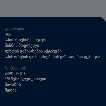
ᲓᲐᲮᲛᲐᲠᲔᲑᲐ
FAQS
ᲐᲞᲘᲗ ᲠᲑᲔᲜᲘᲡ ᲛᲔᲜᲔᲯᲔᲠᲘ
ᲛᲘᲖᲜᲘᲡ ᲛᲗᲕᲚᲔᲚᲘ
ᲒᲣᲜᲓᲘᲡ ᲒᲐᲖᲘᲐᲠᲔᲑᲘᲡ ᲐᲥᲢᲘᲕᲔᲑᲘ
ᲐᲞᲘᲡ ᲠᲑᲔᲜᲘᲡ ᲦᲝᲜᲘᲡᲫᲘᲔᲑᲔᲑᲘᲡ ᲒᲐᲖᲘᲐᲠᲔᲑᲘᲡ ᲤᲣᲜᲥᲪᲘᲐ
ᲨᲔᲘᲢᲧᲕᲔ ᲛᲔᲢᲘ
WINGS FOR LIFE
B2B ᲨᲔᲡᲐᲫᲚᲔᲑᲚᲝᲑᲔᲑᲘ
ᲛᲐᲦᲐᲖᲘᲐ
ᲛᲔᲓᲘᲐ