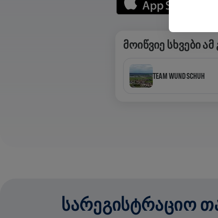
ᲛᲝᲘᲬᲕᲘᲔ ᲡᲮᲕᲔᲑᲘ ᲐᲛ
TEAM WUNDSCHUH
ᲡᲐᲠᲔᲒᲘᲡᲢᲠᲐᲪᲘᲝ ᲗᲐᲜ