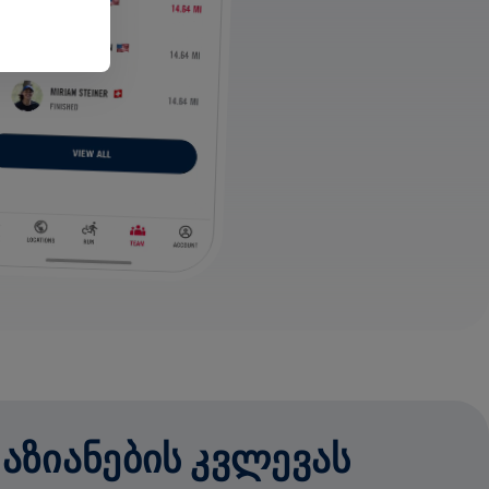
ᲓᲐᲖᲘᲐᲜᲔᲑᲘᲡ ᲙᲕᲚᲔᲕᲐᲡ