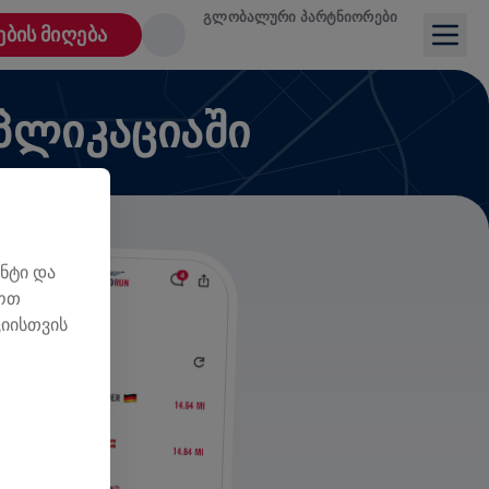
ᲒᲚᲝᲑᲐᲚᲣᲠᲘ ᲞᲐᲠᲢᲜᲘᲝᲠᲔᲑᲘ
ᲔᲑᲘᲡ ᲛᲘᲦᲔᲑᲐ
ᲞᲚᲘᲙᲐᲪᲘᲐᲨᲘ
ნტი და
ლოთ
იისთვის