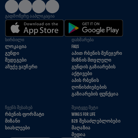
ᲒᲐᲓᲛᲝᲬᲔᲠᲔ ᲐᲐᲞᲚᲘᲙᲐᲪᲘᲐ
ᲡᲘᲠᲑᲘᲚᲘ
ᲓᲐᲮᲛᲐᲠᲔᲑᲐ
ᲚᲝᲙᲐᲪᲘᲐ
FAQS
ᲒᲣᲜᲓᲘ
ᲐᲞᲘᲗ ᲠᲑᲔᲜᲘᲡ ᲛᲔᲜᲔᲯᲔᲠᲘ
ᲨᲔᲓᲔᲒᲔᲑᲘ
ᲛᲘᲖᲜᲘᲡ ᲛᲗᲕᲚᲔᲚᲘ
ᲐᲩᲣᲥᲔ ᲕᲐᲣᲩᲔᲠᲘ
ᲒᲣᲜᲓᲘᲡ ᲒᲐᲖᲘᲐᲠᲔᲑᲘᲡ
ᲐᲥᲢᲘᲕᲔᲑᲘ
ᲐᲞᲘᲡ ᲠᲑᲔᲜᲘᲡ
ᲦᲝᲜᲘᲡᲫᲘᲔᲑᲔᲑᲘᲡ
ᲒᲐᲖᲘᲐᲠᲔᲑᲘᲡ ᲤᲣᲜᲥᲪᲘᲐ
ᲩᲕᲔᲜᲡ ᲨᲔᲡᲐᲮᲔᲑ
ᲨᲔᲘᲢᲧᲕᲔ ᲛᲔᲢᲘ
ᲠᲑᲔᲜᲘᲡ ᲤᲝᲠᲛᲐᲢᲘ
WINGS FOR LIFE
ᲛᲘᲖᲐᲜᲘ
B2B ᲨᲔᲡᲐᲫᲚᲔᲑᲚᲝᲑᲔᲑᲘ
ᲡᲘᲐᲮᲚᲔᲔᲑᲘ
ᲛᲐᲦᲐᲖᲘᲐ
ᲛᲔᲓᲘᲐ