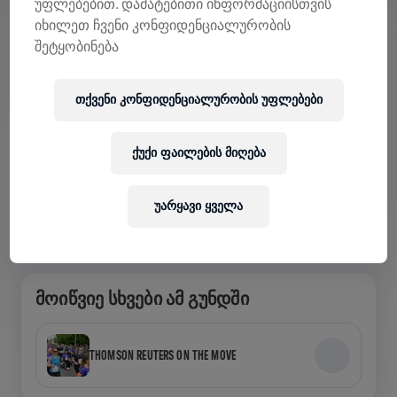
უფლებებით. დამატებითი ინფორმაციისთვის
იხილეთ ჩვენი კონფიდენციალურობის
შეტყობინება
ᲜᲐᲮᲔ ᲒᲣᲜᲓᲔᲑᲘ ᲐᲞᲚᲘᲙᲐᲪᲘᲐᲨᲘ
თქვენი კონფიდენციალურობის უფლებები
გუნდში ხარ თუ საკუთარს ქმნი, აპლიკაციაში
შეისწავლეთ Teams-თან დაკავშირებული ყველაფერი
— ისაუბრეთ, თვალყური ადევნეთ თქვენს
ქუქი ფაილების მიღება
ლიდერბორდს და ერთად აღნიშნეთ.
უარყავი ყველა
ᲛᲝᲘᲬᲕᲘᲔ ᲡᲮᲕᲔᲑᲘ ᲐᲛ ᲒᲣᲜᲓᲨᲘ
THOMSON REUTERS ON THE MOVE