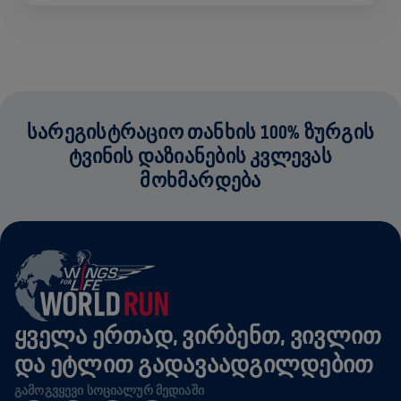
ᲡᲐᲠᲔᲒᲘᲡᲢᲠᲐᲪᲘᲝ ᲗᲐᲜᲮᲘᲡ 100% ᲖᲣᲠᲒᲘᲡ
ᲢᲕᲘᲜᲘᲡ ᲓᲐᲖᲘᲐᲜᲔᲑᲘᲡ ᲙᲕᲚᲔᲕᲐᲡ
ᲛᲝᲮᲛᲐᲠᲓᲔᲑᲐ
ᲧᲕᲔᲚᲐ ᲔᲠᲗᲐᲓ, ᲕᲘᲠᲑᲔᲜᲗ, ᲕᲘᲕᲚᲘᲗ
ᲓᲐ ᲔᲢᲚᲘᲗ ᲒᲐᲓᲐᲕᲐᲐᲓᲒᲘᲚᲓᲔᲑᲘᲗ
ᲒᲐᲛᲝᲒᲕᲧᲔᲕᲘ ᲡᲝᲪᲘᲐᲚᲣᲠ ᲛᲔᲓᲘᲐᲨᲘ