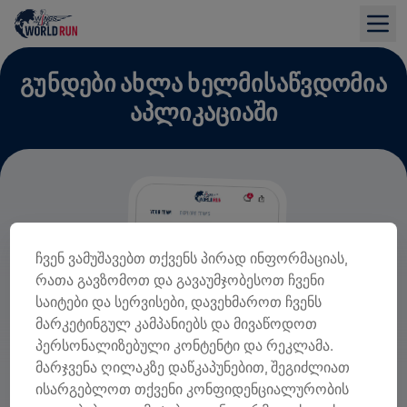
ᲒᲣᲜᲓᲔᲑᲘ ᲐᲮᲚᲐ ᲮᲔᲚᲛᲘᲡᲐᲬᲕᲓᲝᲛᲘᲐ
ᲐᲞᲚᲘᲙᲐᲪᲘᲐᲨᲘ
ჩვენ ვამუშავებთ თქვენს პირად ინფორმაციას,
რათა გავზომოთ და გავაუმჯობესოთ ჩვენი
საიტები და სერვისები, დავეხმაროთ ჩვენს
მარკეტინგულ კამპანიებს და მივაწოდოთ
პერსონალიზებული კონტენტი და რეკლამა.
მარჯვენა ღილაკზე დაწკაპუნებით, შეგიძლიათ
ისარგებლოთ თქვენი კონფიდენციალურობის