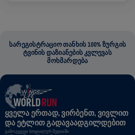
ᲡᲐᲠᲔᲒᲘᲡᲢᲠᲐᲪᲘᲝ ᲗᲐᲜᲮᲘᲡ 100% ᲖᲣᲠᲒᲘᲡ
ᲢᲕᲘᲜᲘᲡ ᲓᲐᲖᲘᲐᲜᲔᲑᲘᲡ ᲙᲕᲚᲔᲕᲐᲡ
ᲛᲝᲮᲛᲐᲠᲓᲔᲑᲐ
ᲧᲕᲔᲚᲐ ᲔᲠᲗᲐᲓ, ᲕᲘᲠᲑᲔᲜᲗ, ᲕᲘᲕᲚᲘᲗ
ᲓᲐ ᲔᲢᲚᲘᲗ ᲒᲐᲓᲐᲕᲐᲐᲓᲒᲘᲚᲓᲔᲑᲘᲗ
ᲒᲐᲛᲝᲒᲕᲧᲔᲕᲘ ᲡᲝᲪᲘᲐᲚᲣᲠ ᲛᲔᲓᲘᲐᲨᲘ