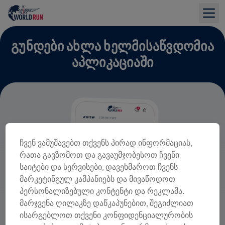
ᲒᲣᲜᲓᲔᲑᲘ ᲐᲮᲚᲐ ᲮᲔᲚᲛᲘᲡᲐᲬᲕᲓᲝᲛᲘᲐ
ᲐᲞᲚᲘᲙᲐᲪᲘᲐᲨᲘ
ჩვენ ვამუშავებთ თქვენს პირად ინფორმაციას,
რათა გავზომოთ და გავაუმჯობესოთ ჩვენი
საიტები და სერვისები, დავეხმაროთ ჩვენს
მარკეტინგულ კამპანიებს და მივაწოდოთ
პერსონალიზებული კონტენტი და რეკლამა.
მარჯვენა ღილაკზე დაწკაპუნებით, შეგიძლიათ
ისარგებლოთ თქვენი კონფიდენციალურობის