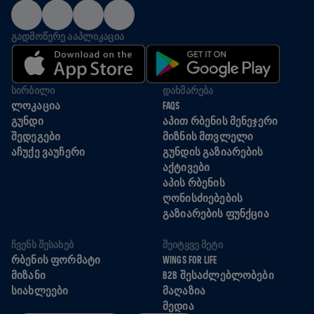
ᲒᲐᲓᲛᲝᲬᲔᲠᲔ ᲐᲐᲞᲚᲘᲙᲐᲪᲘᲐ
ᲡᲘᲠᲑᲘᲚᲘ
ᲓᲐᲮᲛᲐᲠᲔᲑᲐ
ᲚᲝᲙᲐᲪᲘᲐ
FAQS
ᲒᲣᲜᲓᲘ
ᲐᲞᲘᲗ ᲠᲑᲔᲜᲘᲡ ᲛᲔᲜᲔᲯᲔᲠᲘ
ᲨᲔᲓᲔᲒᲔᲑᲘ
ᲛᲘᲖᲜᲘᲡ ᲛᲗᲕᲚᲔᲚᲘ
ᲐᲩᲣᲥᲔ ᲕᲐᲣᲩᲔᲠᲘ
ᲒᲣᲜᲓᲘᲡ ᲒᲐᲖᲘᲐᲠᲔᲑᲘᲡ
ᲐᲥᲢᲘᲕᲔᲑᲘ
ᲐᲞᲘᲡ ᲠᲑᲔᲜᲘᲡ
ᲦᲝᲜᲘᲡᲫᲘᲔᲑᲔᲑᲘᲡ
ᲒᲐᲖᲘᲐᲠᲔᲑᲘᲡ ᲤᲣᲜᲥᲪᲘᲐ
ᲩᲕᲔᲜᲡ ᲨᲔᲡᲐᲮᲔᲑ
ᲨᲔᲘᲢᲧᲕᲔ ᲛᲔᲢᲘ
ᲠᲑᲔᲜᲘᲡ ᲤᲝᲠᲛᲐᲢᲘ
WINGS FOR LIFE
ᲛᲘᲖᲐᲜᲘ
B2B ᲨᲔᲡᲐᲫᲚᲔᲑᲚᲝᲑᲔᲑᲘ
ᲡᲘᲐᲮᲚᲔᲔᲑᲘ
ᲛᲐᲦᲐᲖᲘᲐ
ᲛᲔᲓᲘᲐ